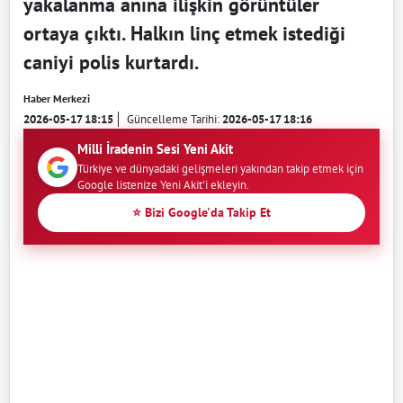
yakalanma anına ilişkin görüntüler
ortaya çıktı. Halkın linç etmek istediği
caniyi polis kurtardı.
Haber Merkezi
2026-05-17 18:15
Güncelleme Tarihi:
2026-05-17 18:16
Milli İradenin Sesi Yeni Akit
Türkiye ve dünyadaki gelişmeleri yakından takip etmek için
Google listenize Yeni Akit'i ekleyin.
⭐ Bizi Google'da Takip Et