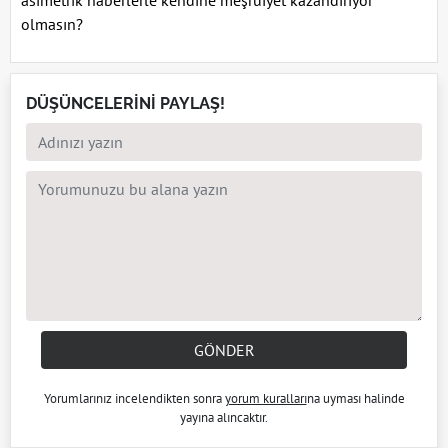
asimetrik haberlerle kendine meşruiyet kazandırıyor
olmasın?
DÜŞÜNCELERİNİ PAYLAŞ!
GÖNDER
Yorumlarınız incelendikten sonra
yorum kuralları
na uyması halinde
yayına alıncaktır.