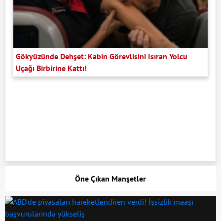
Gökyüzünde Dehşet: Kabin Görevlisini Isıran Yolcu
Uçağı Birbirine Kattı!
Öne Çıkan Manşetler