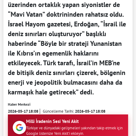
üzerinden ortaklık yapan siyonistler de
“Mavi Vatan” doktrininden rahatsız oldu.
İsrael Hayom gazetesi, Erdoğan, “İsrail ile
deniz sınırları oluşturuyor” başlıklı
haberinde “Böyle bir strateji Yunanistan
ile Kıbrıs’ın egemenlik haklarını
etkileyecek. Türk tarafı, İsrail’in MEB’ne
de bitişik deniz sınırları çizerek, bölgenin
enerji ve jeopolitik bulmacasını daha da
karmaşık hale getirecek” dedi.
Haber Merkezi
2026-05-17 18:08
Güncelleme Tarihi:
2026-05-17 18:08
Milli İradenin Sesi Yeni Akit
Türkiye ve dünyadaki gelişmeleri yakından takip etmek için
Google listenize Yeni Akit'i ekleyin.