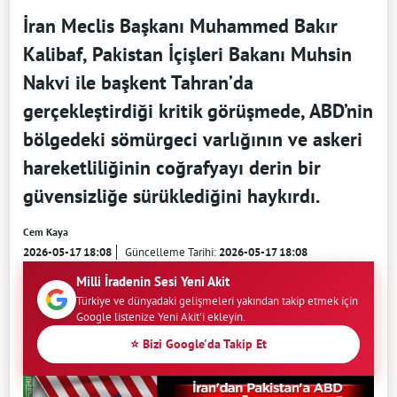
İran Meclis Başkanı Muhammed Bakır
Kalibaf, Pakistan İçişleri Bakanı Muhsin
Nakvi ile başkent Tahran’da
gerçekleştirdiği kritik görüşmede, ABD’nin
bölgedeki sömürgeci varlığının ve askeri
hareketliliğinin coğrafyayı derin bir
güvensizliğe sürüklediğini haykırdı.
Cem Kaya
2026-05-17 18:08
Güncelleme Tarihi:
2026-05-17 18:08
Milli İradenin Sesi Yeni Akit
Türkiye ve dünyadaki gelişmeleri yakından takip etmek için
Google listenize Yeni Akit'i ekleyin.
⭐ Bizi Google'da Takip Et