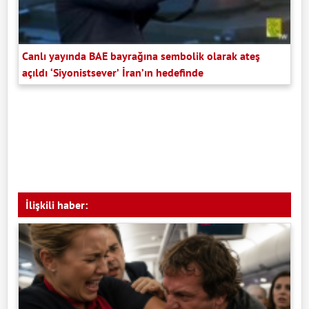
Canlı yayında BAE bayrağına sembolik olarak ateş
açıldı ‘Siyonistsever’ İran’ın hedefinde
İlişkili haber: