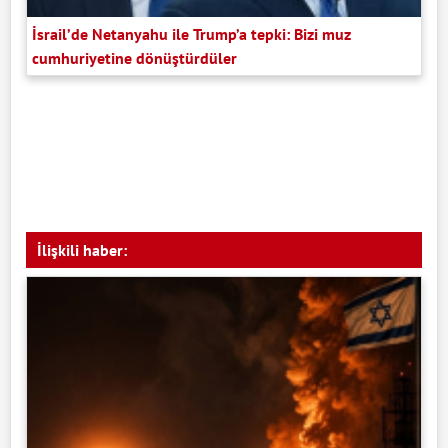
İsrail’de Netanyahu ile Trump’a tepki: Bizi muz
cumhuriyetine dönüştürdüler
İlişkili haber: