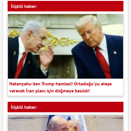
İlişkili haber:
Netanyahu'dan Trump hamlesi! Ortadoğu'yu ateşe
verecek İran planı için düğmeye basıldı!
İlişkili haber: