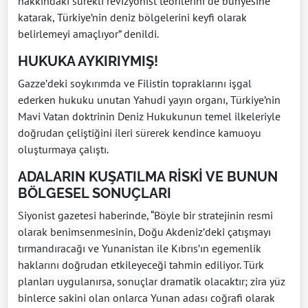
hakkındaki sürekli revizyonist teorilerini de bünyesine
katarak, Türkiye’nin deniz bölgelerini keyfi olarak
belirlemeyi amaçlıyor” denildi.
HUKUKA AYKIRIYMIŞ!
Gazze’deki soykırımda ve Filistin topraklarını işgal
ederken hukuku unutan Yahudi yayın organı, Türkiye’nin
Mavi Vatan doktrinin Deniz Hukukunun temel ilkeleriyle
doğrudan çeliştiğini ileri sürerek kendince kamuoyu
oluşturmaya çalıştı.
ADALARIN KUŞATILMA RİSKİ VE BUNUN
BÖLGESEL SONUÇLARI
Siyonist gazetesi haberinde, “Böyle bir stratejinin resmi
olarak benimsenmesinin, Doğu Akdeniz’deki çatışmayı
tırmandıracağı ve Yunanistan ile Kıbrıs’ın egemenlik
haklarını doğrudan etkileyeceği tahmin ediliyor. Türk
planları uygulanırsa, sonuçlar dramatik olacaktır; zira yüz
binlerce sakini olan onlarca Yunan adası coğrafi olarak