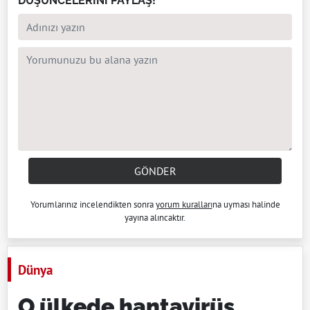
DÜŞÜNCELERİNİ PAYLAŞ!
GÖNDER
Yorumlarınız incelendikten sonra
yorum kuralları
na uyması halinde
yayına alıncaktır.
Dünya
O ülkede hantavirüs