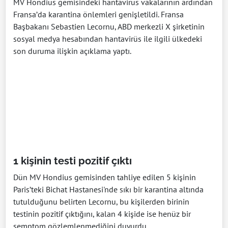
MV Hondius gemisindeki hantavirüs vakalarının ardından
Fransa’da karantina önlemleri genişletildi. Fransa
Başbakanı Sebastien Lecornu, ABD merkezli X şirketinin
sosyal medya hesabından hantavirüs ile ilgili ülkedeki
son duruma ilişkin açıklama yaptı.
1 kişinin testi pozitif çıktı
Dün MV Hondius gemisinden tahliye edilen 5 kişinin
Paris’teki Bichat Hastanesi'nde sıkı bir karantina altında
tutulduğunu belirten Lecornu, bu kişilerden birinin
testinin pozitif çıktığını, kalan 4 kişide ise henüz bir
semptom gözlemlenmediğini duyurdu.