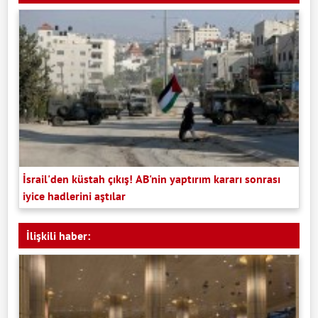
İsrail'den küstah çıkış! AB'nin yaptırım kararı sonrası
iyice hadlerini aştılar
İlişkili haber: