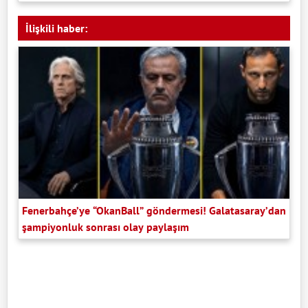
İlişkili haber:
Fenerbahçe’ye “OkanBall” göndermesi! Galatasaray’dan
şampiyonluk sonrası olay paylaşım