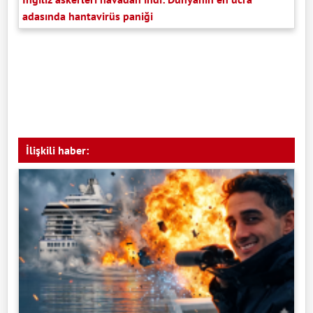
adasında hantavirüs paniği
İlişkili haber: