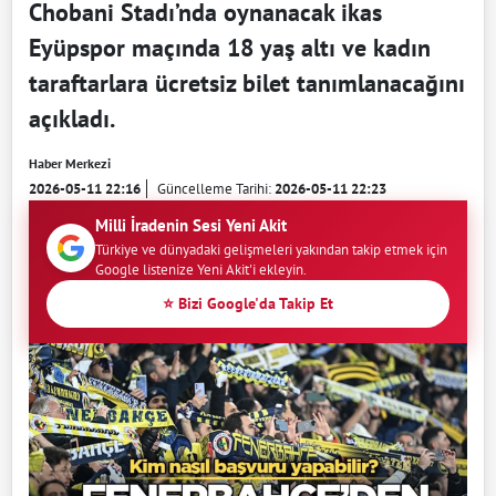
Chobani Stadı’nda oynanacak ikas
Eyüpspor maçında 18 yaş altı ve kadın
taraftarlara ücretsiz bilet tanımlanacağını
açıkladı.
Haber Merkezi
2026-05-11 22:16
Güncelleme Tarihi:
2026-05-11 22:23
Milli İradenin Sesi Yeni Akit
Türkiye ve dünyadaki gelişmeleri yakından takip etmek için
Google listenize Yeni Akit'i ekleyin.
⭐ Bizi Google'da Takip Et