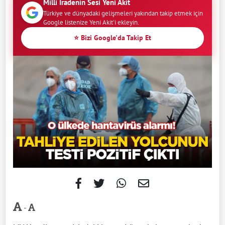
Milli İradenin Sesi Yeni Akit
Türkiye ve dünyadaki gelişmeleri yakından takip etmek için
Google listenize Yeni Akit'i ekleyin.
⭐ Bizi Google'da Takip Et
-