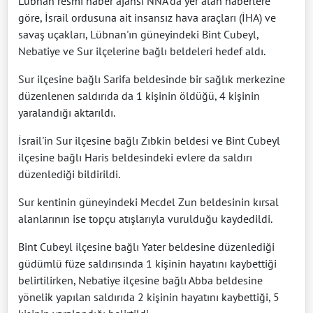
Lübnan resmi haber ajansı NNA'da yer alan haberlere
göre, İsrail ordusuna ait insansız hava araçları (İHA) ve
savaş uçakları, Lübnan'ın güneyindeki Bint Cubeyl,
Nebatiye ve Sur ilçelerine bağlı beldeleri hedef aldı.
Sur ilçesine bağlı Sarifa beldesinde bir sağlık merkezine
düzenlenen saldırıda da 1 kişinin öldüğü, 4 kişinin
yaralandığı aktarıldı.
İsrail'in Sur ilçesine bağlı Zıbkin beldesi ve Bint Cubeyl
ilçesine bağlı Haris beldesindeki evlere da saldırı
düzenlediği bildirildi.
Sur kentinin güneyindeki Mecdel Zun beldesinin kırsal
alanlarının ise topçu atışlarıyla vurulduğu kaydedildi.
Bint Cubeyl ilçesine bağlı Yater beldesine düzenlediği
güdümlü füze saldırısında 1 kişinin hayatını kaybettiği
belirtilirken, Nebatiye ilçesine bağlı Abba beldesine
yönelik yapılan saldırıda 2 kişinin hayatını kaybettiği, 5