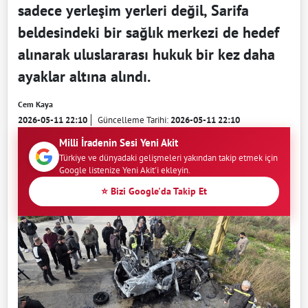
sadece yerleşim yerleri değil, Sarifa
beldesindeki bir sağlık merkezi de hedef
alınarak uluslararası hukuk bir kez daha
ayaklar altına alındı.
Cem Kaya
2026-05-11 22:10
Güncelleme Tarihi:
2026-05-11 22:10
Milli İradenin Sesi Yeni Akit
Türkiye ve dünyadaki gelişmeleri yakından takip etmek için
Google listenize Yeni Akit'i ekleyin.
⭐ Bizi Google'da Takip Et