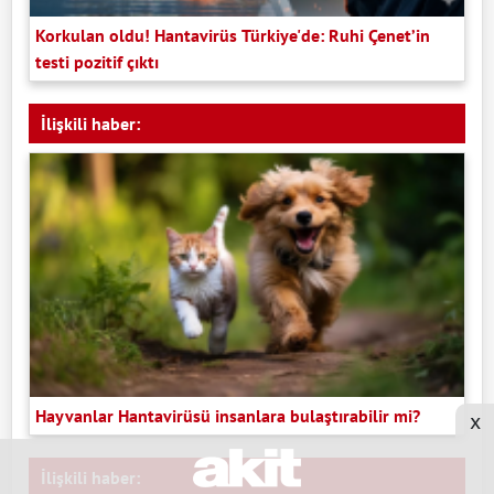
Korkulan oldu! Hantavirüs Türkiye'de: Ruhi Çenet’in
testi pozitif çıktı
İlişkili haber:
Hayvanlar Hantavirüsü insanlara bulaştırabilir mi?
x
İlişkili haber: