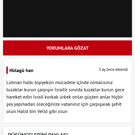
YORUMLARA GÖZAT
3 ay önce eklendi.
Hülagü han
Lübnan halkı topyekûn mücadele içinde olmalısınız
tuzaklar kurun çarpışın İsrail'e sınırda tuzaklar kurun gece
hareket edin İsrail korkak ürkek onlar güçten anlar hiçbir
şey yapmadan öleceğinize vatanınız için çarpışarak şehit
olun Halid bin Velid gibi olun