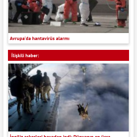
Avrupa'da hantavirüs alarmı
İlişkili haber:
İngiliz askerleri havadan indi: Dünyanın en ücra