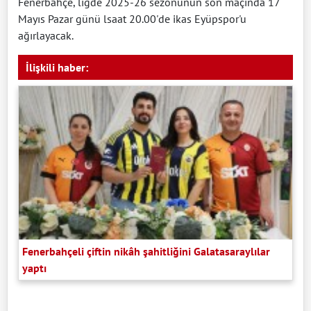
Fenerbahçe, ligde 2025-26 sezonunun son maçında 17
Mayıs Pazar günü lsaat 20.00'de ikas Eyüpspor'u
ağırlayacak.
İlişkili haber:
Fenerbahçeli çiftin nikâh şahitliğini Galatasaraylılar
yaptı