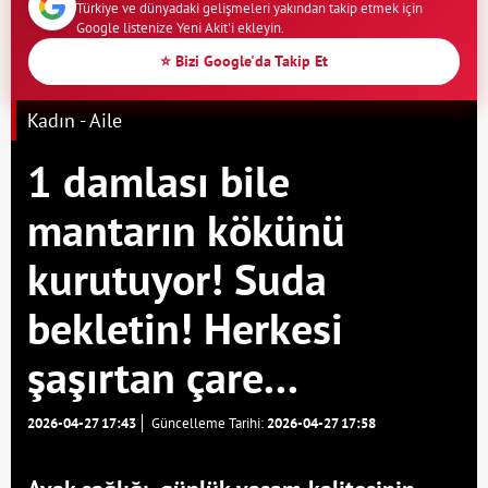
Türkiye ve dünyadaki gelişmeleri yakından takip etmek için
Google listenize Yeni Akit'i ekleyin.
⭐ Bizi Google'da Takip Et
Kadın - Aile
1 damlası bile
mantarın kökünü
kurutuyor! Suda
bekletin! Herkesi
şaşırtan çare...
2026-04-27 17:43
Güncelleme Tarihi:
2026-04-27 17:58