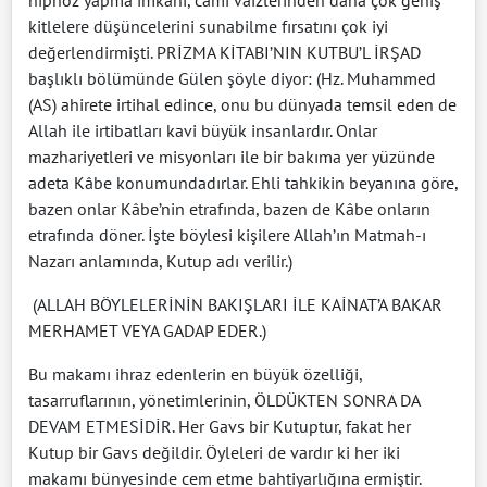
hipnoz yapma imkanı, cami vaizlerinden daha çok geniş
kitlelere düşüncelerini sunabilme fırsatını çok iyi
değerlendirmişti. PRİZMA KİTABI’NIN KUTBU’L İRŞAD
başlıklı bölümünde Gülen şöyle diyor: (Hz. Muhammed
(AS) ahirete irtihal edince, onu bu dünyada temsil eden de
Allah ile irtibatları kavi büyük insanlardır. Onlar
mazhariyetleri ve misyonları ile bir bakıma yer yüzünde
adeta Kâbe konumundadırlar. Ehli tahkikin beyanına göre,
bazen onlar Kâbe’nin etrafında, bazen de Kâbe onların
etrafında döner. İşte böylesi kişilere Allah’ın Matmah-ı
Nazarı anlamında, Kutup adı verilir.)
(ALLAH BÖYLELERİNİN BAKIŞLARI İLE KAİNAT’A BAKAR
MERHAMET VEYA GADAP EDER.)
Bu makamı ihraz edenlerin en büyük özelliği,
tasarruflarının, yönetimlerinin, ÖLDÜKTEN SONRA DA
DEVAM ETMESİDİR. Her Gavs bir Kutuptur, fakat her
Kutup bir Gavs değildir. Öyleleri de vardır ki her iki
makamı bünyesinde cem etme bahtiyarlığına ermiştir.