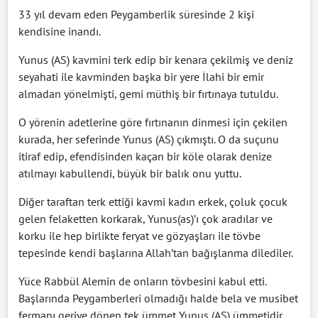
33 yıl devam eden Peygamberlik süresinde 2 kişi
kendisine inandı.
Yunus (AS) kavmini terk edip bir kenara çekilmiş ve deniz
seyahati ile kavminden başka bir yere İlahi bir emir
almadan yönelmişti, gemi müthiş bir fırtınaya tutuldu.
O yörenin adetlerine göre fırtınanın dinmesi için çekilen
kurada, her seferinde Yunus (AS) çıkmıştı. O da suçunu
itiraf edip, efendisinden kaçan bir köle olarak denize
atılmayı kabullendi, büyük bir balık onu yuttu.
Diğer taraftan terk ettiği kavmi kadın erkek, çoluk çocuk
gelen felaketten korkarak, Yunus(as)’ı çok aradılar ve
korku ile hep birlikte feryat ve gözyaşları ile tövbe
tepesinde kendi başlarına Allah’tan bağışlanma dilediler.
Yüce Rabbül Alemin de onların tövbesini kabul etti.
Başlarında Peygamberleri olmadığı halde bela ve musibet
fermanı geriye dönen tek ümmet Yunus (AS) ümmetidir.