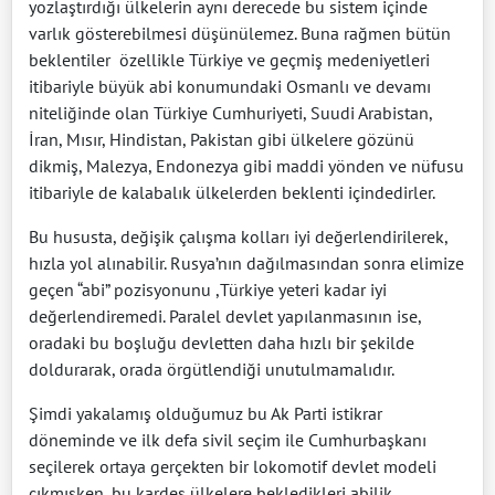
yozlaştırdığı ülkelerin aynı derecede bu sistem içinde
varlık gösterebilmesi düşünülemez. Buna rağmen bütün
beklentiler
özellikle Türkiye ve geçmiş medeniyetleri
itibariyle büyük abi konumundaki Osmanlı ve devamı
niteliğinde olan Türkiye Cumhuriyeti, Suudi Arabistan,
İran, Mısır, Hindistan, Pakistan gibi ülkelere gözünü
dikmiş, Malezya, Endonezya gibi maddi yönden ve nüfusu
itibariyle de kalabalık ülkelerden beklenti içindedirler.
Bu hususta, değişik çalışma kolları iyi değerlendirilerek,
hızla yol alınabilir. Rusya’nın dağılmasından sonra elimize
geçen “abi” pozisyonunu ,Türkiye yeteri kadar iyi
değerlendiremedi. Paralel devlet yapılanmasının ise,
oradaki bu boşluğu devletten daha hızlı bir şekilde
doldurarak, orada örgütlendiği unutulmamalıdır.
Şimdi yakalamış olduğumuz bu Ak Parti istikrar
döneminde ve ilk defa sivil seçim ile Cumhurbaşkanı
seçilerek ortaya gerçekten bir lokomotif devlet modeli
çıkmışken, bu kardeş ülkelere bekledikleri abilik