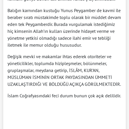
Balığın karnından kustuğu Yunus Peygamber de kavmi ile
beraber sıratı müstakimde toplu olarak bir müddet devam
eden tek Peygamberdir. Burada vurgulamak istediğimiz
hiç kimsenin Allah’ın kulları üzerinde hidayet verme ve
yönetme yetkisi olmadığı sadece ilahi emir ve tebliği
iletmek ile memur olduğu hususudur.
Değişik mevki ve makamlar ihtas ederek otoriteler ve
yöneticilikler, toplumda hizipleşmeler, bölünmeler,
gruplaşmalar, meydana getirip, İSLÂM, KUR’AN,
MÜSLÜMAN İSMİNİN ORTAK PAYDASINDAN ÜMMETİ
UZAKLAŞTIRDIĞI VE BÖLDÜĞÜ AÇIKÇA GÖRÜLMEKTEDİR.
İslam Coğrafyasındaki feci durum bunun çok açık delilidir.