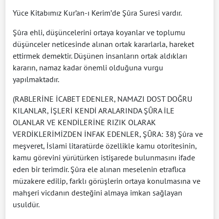
Yüce Kitabımız Kur’an-ı Kerim’de Şûra Suresi vardır.
Şûra ehli, düşüncelerini ortaya koyanlar ve toplumu
düşünceler neticesinde alınan ortak kararlarla, hareket
ettirmek demektir. Düşünen insanların ortak aldıkları
kararın, namaz kadar önemli olduğuna vurgu
yapılmaktadır.
(RABLERİNE İCABET EDENLER, NAMAZI DOST DOĞRU
KILANLAR, İŞLERİ KENDİ ARALARINDA ŞÛRA İLE
OLANLAR VE KENDİLERİNE RIZIK OLARAK
VERDİKLERİMİZDEN İNFAK EDENLER, ŞÛRA: 38) Şûra ve
meşveret, İslami litaratürde özellikle kamu otoritesinin,
kamu görevini yürütürken istişarede bulunmasını ifade
eden bir terimdir. Şûra ele alınan meselenin etraflıca
müzakere edilip, farklı görüşlerin ortaya konulmasına ve
mahşeri vicdanın desteğini almaya imkan sağlayan
usuldür.