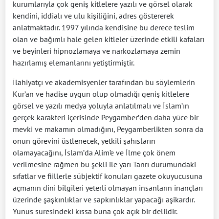
kurumlarıyla çok geniş kitlelere yazılı ve görsel olarak
kendini, iddialı ve ulu kişiliğini, adres göstererek
anlatmaktadır. 1997 yılında kendisine bu derece teslim
olan ve bağımlı hale gelen kitleler üzerinde etkili kafaları
ve beyinleri hipnozlamaya ve narkozlamaya zemin
hazırlamış elemanlarını yetiştirmiştir.
İlahiyatçı ve akademisyenler tarafından bu söylemlerin
Kur’an ve hadise uygun olup olmadığı geniş kitlelere
görsel ve yazılı medya yoluyla anlatılmalı ve İslam’ın
gerçek karakteri içerisinde Peygamber’den daha yüce bir
mevki ve makamın olmadığını, Peygamberlikten sonra da
onun görevini üstlenecek, yetkili şahısların
olamayacağını, İslam’da Alim’e ve İlme çok önem
verilmesine rağmen bu şekli ile yarı Tanrı durumundaki
sıfatlar ve fiillerle sübjektif konuları gazete okuyucusuna
açmanın dini bilgileri yeterli olmayan insanların inançları
üzerinde şaşkınlıklar ve sapkınlıklar yapacağı aşikardır.
Yunus suresindeki kıssa buna çok açık bir delildir.