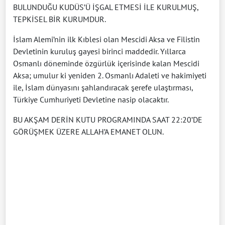
BULUNDUĞU KUDÜS’Ü İŞGAL ETMESİ İLE KURULMUŞ,
TEPKİSEL BİR KURUMDUR.
İslam Alemi’nin ilk Kıblesi olan Mescidi Aksa ve Filistin
Devletinin kuruluş gayesi birinci maddedir. Yıllarca
Osmanlı döneminde özgürlük içerisinde kalan Mescidi
Aksa; umulur ki yeniden 2. Osmanlı Adaleti ve hakimiyeti
ile, İslam dünyasını şahlandıracak şerefe ulaştırması,
Türkiye Cumhuriyeti Devletine nasip olacaktır.
BU AKŞAM DERİN KUTU PROGRAMINDA SAAT 22:20’DE
GÖRÜŞMEK ÜZERE ALLAH’A EMANET OLUN.