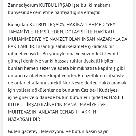
Zannediyorum KUTBU’L İRŞAD işte bu iki makamı
bünyesinde cem etme bahtiyarlığına ermiştir.
Bu açıdan KUTBU’L İRŞAD’A: HAKİKAT’İ AHMEDİ’YEYİ
TAMAMİYLE TEMSİL EDEN, DOLAYISI İLE HAKİKATI
MUHAMMEDİYE’YE NAMZET OLAN İNSAN NAZARIYLA DA
BAKILABİLİR. İnsanlığı sahili selamete çıkaracak bir
rahmet ve ışıktır. Bu yönüyle ona yeryüzündeki Tevhid
güneşi denir. Ne var ki hassas ruhlar liyakatli kişiler
bunları hemen sezer ve adeta bir mıknatısa kapılmış gibi
onların cazibelerine kapılıverirler. Bu özellikleri itibariyle
de onlar etraflarını sürekli Nur Neşre derler, Hakkı aramak
için yollara dökülenler de bunların Cazibe-i Kudsiyesi
içine girer ve o dairede bütün bütün erir giderler. HASILI
KUTBU’L İRŞAD KAİNAT’IN MANA,
MAHİYET VE
MUHTEVASINI ANLATAN CENAB-I HAKK’IN
NAZARGAHIDIR.
Gülen gazeteyi, televizyonu ve bütün basın yayın