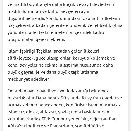
ve maddi boyutlarıyla daha küçük ve zayıf devletlerin
maddi durumları ve kültür seviyeleri aynı
düşünülmemelidir. Abi durumundaki lokomotif ülkelerin
baş çekerek arkadan gelenlere önderlik ve rehberlik olma
yönü ile model teşkil etmeleri bir çekirdek kadro
oluşturmaları gerekmektedir.
İslam İşbirliği Teşkilatı arkadan gelen ülkeleri
sürükleyecek, güce ulaşıp onları koruyup kollamak ve
kendi seviyelerine çekme, ulaştırma hususunda daha
büyük gayret ile ve daha büyük teşkilatlanma,
mecburiyetindedirler.
Onlardan aynı gayreti ve aynı fedakarlığı beklemek
haksızlık olur. Daha henüz 90 yılında Rusya’nın gaddar ve
acımasız demir pençesinden, komünist sistemin acımasız,
İslamsız, dinsiz, ahlaksız, yozlaştırma baskılarından
kurtulan, Kardeş Türk Cumhuriyetleri’nin, diğer taraftan
Afrika’da İngiltere ve Fransızların, sömürdüğü ve