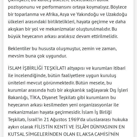
pozisyonunu ve performansını ortaya koymalıyız. Böylece
bir toparlanma ve Afrika, Asya ve Yakındoğu ve Uzakdoğu
ülkeleri arasındaki birliktelikleri, hayata geçirme ve daha
akışkan bir yol ve mekanizmalar oluşturulmalıdır. Bu
büyük heyecanın arkası aralıksız devam ettirilmelidir.
Beklentiler bu hususta oluşmuştur, zemin ve zaman,
mevsim buna çok uygundur.
İSLAM İŞBİRLİĞİ TEŞKİLATI altyapısı ve kurumları itibari
ile incelendiğinde, bütün faaliyetlere uygun kuruluş
üniteleri mevcut görünmektedir. Bütün mesele, bu
kurumlar arasında hızlı bir akışkanlık sağlayarak Dış İşleri
Bakanlığı, TİKA, Diyanet Teşkilatı gibi kurumların bu
heyecanın arkası kesilmeden yeni organizasyonlar ile
mekanizmaları hayata geçirmesidir. İslam İş Birliği
Teşkilatı, İsrail’in 21 Ağustos 1969’da uluslararası hukuka
aykırı olarak FİLİSTİN KENTİ VE İSLÂM DÜNYASININ EN
KUTSAL SİMGELERİNDEN OLAN EL AKSA CAMİSİ’NİN