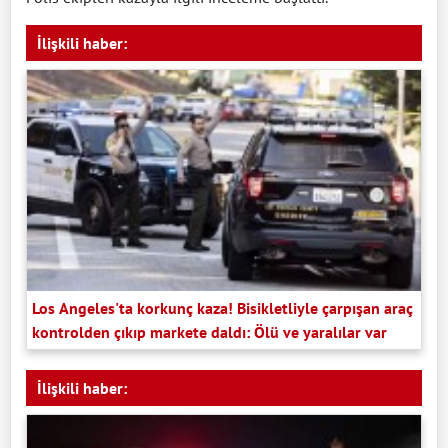
İlişkili haber:
Los Angeles'ta korkunç kaza! Bisikletliyle çarpışan araç
kontrolden çıkıp markete daldı: Ölü ve yaralılar var
İlişkili haber: