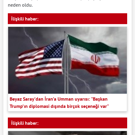
neden oldu.
İlişkili haber:
Beyaz Saray’dan İran’a Umman uyarısı: "Başkan
Trump’ın diplomasi dışında birçok seçeneği var"
İlişkili haber: