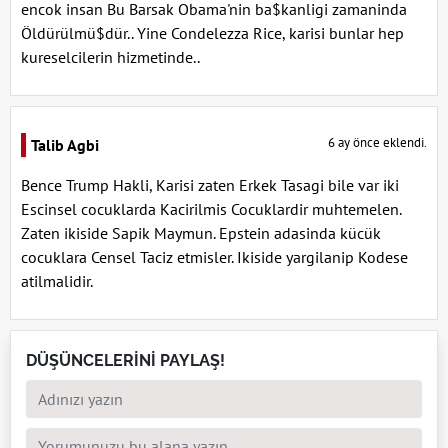
encok insan Bu Barsak Obama'nin ba$kanligi zamaninda
Öldürülmü$dür.. Yine Condelezza Rice, karisi bunlar hep
kureselcilerin hizmetinde..
6 ay önce eklendi.
Talib Agbi
Bence Trump Hakli, Karisi zaten Erkek Tasagi bile var iki
Escinsel cocuklarda Kacirilmis Cocuklardir muhtemelen.
Zaten ikiside Sapik Maymun. Epstein adasinda kücük
cocuklara Censel Taciz etmisler. Ikiside yargilanip Kodese
atilmalidir.
DÜŞÜNCELERİNİ PAYLAŞ!