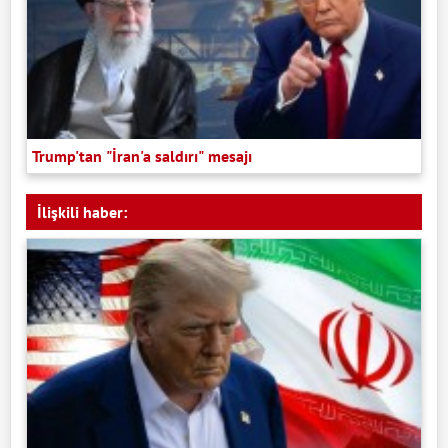
Trump'tan "İran'a saldırı" mesajı
İlişkili haber: