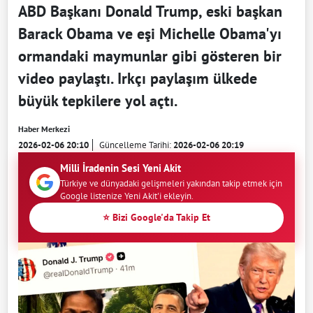
ABD Başkanı Donald Trump, eski başkan
Barack Obama ve eşi Michelle Obama'yı
ormandaki maymunlar gibi gösteren bir
video paylaştı. Irkçı paylaşım ülkede
büyük tepkilere yol açtı.
Haber Merkezi
2026-02-06 20:10
Güncelleme Tarihi:
2026-02-06 20:19
Milli İradenin Sesi Yeni Akit
Türkiye ve dünyadaki gelişmeleri yakından takip etmek için
Google listenize Yeni Akit'i ekleyin.
⭐ Bizi Google'da Takip Et