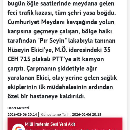
bugün öğle saatlerinde meydana gelen
feci trafik kazası, tüm şehri yasa boğdu.
Cumhuriyet Meydanı kavşağında yolun
karşısına geçmeye çalışan, bölge halkı
tarafından "Pır Seyin" lakabıyla tanınan
Hüseyin Ekici’ye, M.Ö. idaresindeki 35
CEH 715 plakalı PTT’ye ait kamyon
çarptı. Çarpmanın şiddetiyle ağır
yaralanan Ekici, olay yerine gelen sağlık
ekiplerinin ilk müdahalesinin ardından
özel bir hastaneye kaldırıldı.
Haber Merkezi
2026-02-06 20:14
Güncelleme Tarihi:
2026-02-06 20:15
Milli İradenin Sesi Yeni Akit