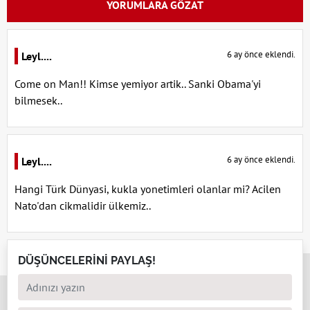
YORUMLARA GÖZAT
6 ay önce eklendi.
Leyl....
Come on Man!! Kimse yemiyor artik.. Sanki Obama'yi
bilmesek..
6 ay önce eklendi.
Leyl....
Hangi Türk Dünyasi, kukla yonetimleri olanlar mi? Acilen
Nato'dan cikmalidir ülkemiz..
DÜŞÜNCELERİNİ PAYLAŞ!
x