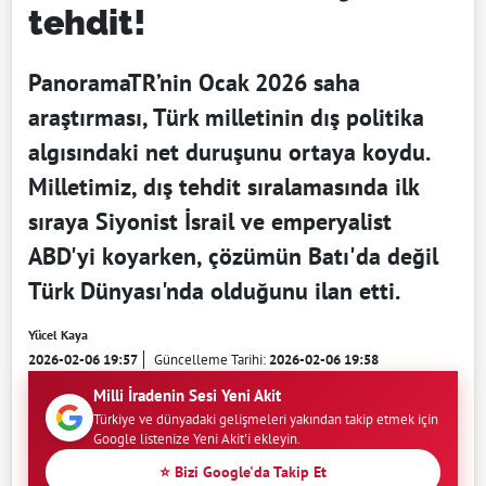
tehdit!
PanoramaTR’nin Ocak 2026 saha
araştırması, Türk milletinin dış politika
algısındaki net duruşunu ortaya koydu.
Milletimiz, dış tehdit sıralamasında ilk
sıraya Siyonist İsrail ve emperyalist
ABD'yi koyarken, çözümün Batı'da değil
Türk Dünyası'nda olduğunu ilan etti.
Yücel Kaya
2026-02-06 19:57
Güncelleme Tarihi:
2026-02-06 19:58
Milli İradenin Sesi Yeni Akit
Türkiye ve dünyadaki gelişmeleri yakından takip etmek için
Google listenize Yeni Akit'i ekleyin.
⭐ Bizi Google'da Takip Et