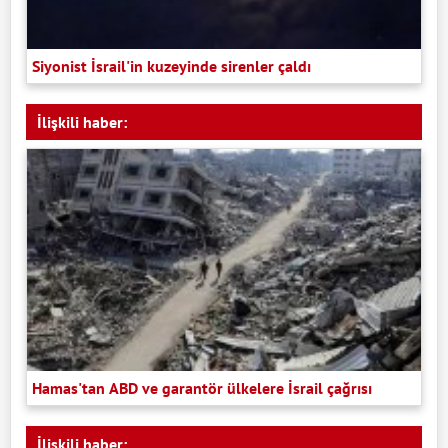
Siyonist İsrail'in kuzeyinde sirenler çaldı
İlişkili haber:
Hamas'tan ABD ve garantör ülkelere İsrail çağrısı
İlişkili haber: