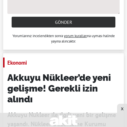
GÖNDER
Yorumlarınız incelendikten sonra
yorum kuralları
na uyması halinde
yayına alıncaktır.
Ekonomi
Akkuyu Nükleer’de yeni
gelişme! Gerekli izin
alındı
x
Akkuyu Nükleer ile ilgili yeni bir gelişme
yaşandı. Nükleer Düzenleme Kurumu