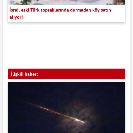
İsrail eski Türk topraklarında durmadan köy satın
alıyor!
İlişkili haber: