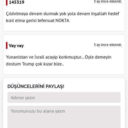
3 ay önce eklendi.
145319
Çıldırtmaya devam durmak yok yola devam inşallah hedef
kızıl elma gerisi teferruat NOKTA
3 ay önce eklendi.
Vay vay
Yunanistan ve İsrail acayip korkmuştur... Öyle demeyin
dostum Trump çok kızar bize..
DÜŞÜNCELERİNİ PAYLAŞ!