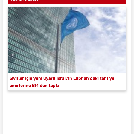
Siviller için yeni uyarı! İsrail’in Lübnan’daki tahliye
emirlerine BM’den tepki