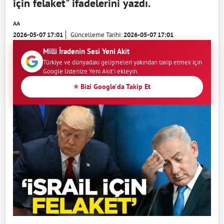
için felaket" ifadelerini yazdı.
AA
2026-05-07 17:01
Güncelleme Tarihi:
2026-05-07 17:01
Milli İradenin Sesi Yeni Akit
Türkiye ve dünyadaki gelişmeleri yakından takip etmek için
Google listenize Yeni Akit'i ekleyin.
⭐ Bizi Google'da Takip Et