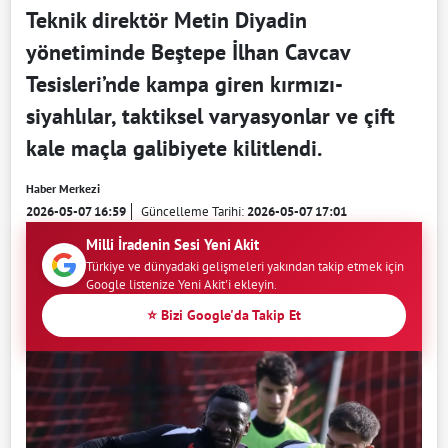
Teknik direktör Metin Diyadin
yönetiminde Beştepe İlhan Cavcav
Tesisleri’nde kampa giren kırmızı-
siyahlılar, taktiksel varyasyonlar ve çift
kale maçla galibiyete kilitlendi.
Haber Merkezi
2026-05-07 16:59
Güncelleme Tarihi:
2026-05-07 17:01
Milli İradenin Sesi Yeni Akit
Türkiye ve dünyadaki gelişmeleri yakından takip etmek için
Google listenize Yeni Akit'i ekleyin.
⭐ Bizi Google'da Takip Et