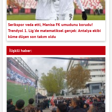
Serikspor veda etti, Manisa FK umudunu korudu!
Trendyol 1. Lig'de matematiksel gerçek: Antalya ekibi
küme düşen son takım oldu
İlişkili haber: