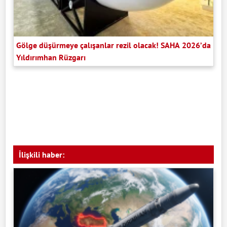
Gölge düşürmeye çalışanlar rezil olacak! SAHA 2026’da
Yıldırımhan Rüzgarı
İlişkili haber: