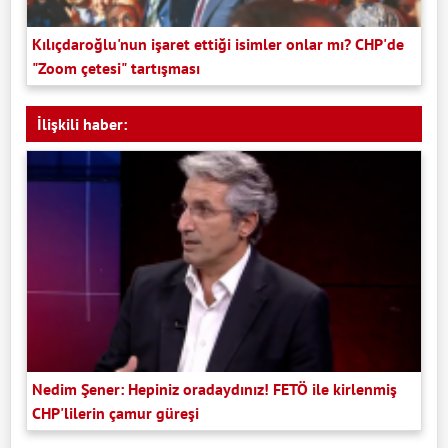
Kılıçdaroğlu'nun işaret ettiği isimler onlar mı? CHP'de
"Zoom çetesi" tartışması
İlişkili haber:
Nedim Şener: Hepiniz oradaydınız! FETÖ ile kirlenmiş
CHP'lilerin çamur güreşi