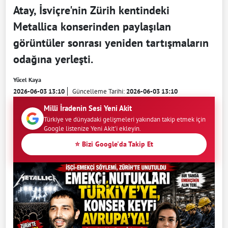
Atay, İsviçre'nin Zürih kentindeki
Metallica konserinden paylaşılan
görüntüler sonrası yeniden tartışmaların
odağına yerleşti.
Yücel Kaya
2026-06-03 13:10
Güncelleme Tarihi:
2026-06-03 13:10
Milli İradenin Sesi Yeni Akit
Türkiye ve dünyadaki gelişmeleri yakından takip etmek için
Google listenize Yeni Akit'i ekleyin.
⭐ Bizi Google'da Takip Et