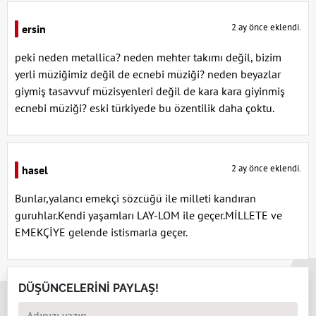
2 ay önce eklendi.
ersin
peki neden metallica? neden mehter takımı değil, bizim
yerli müziğimiz değil de ecnebi müziği? neden beyazlar
giymiş tasavvuf müzisyenleri değil de kara kara giyinmiş
ecnebi müziği? eski türkiyede bu özentilik daha çoktu.
2 ay önce eklendi.
hasel
Bunlar,yalancı emekçi sözcüğü ile milleti kandıran
guruhlar.Kendi yaşamları LAY-LOM ile geçer.MİLLETE ve
EMEKÇİYE gelende istismarla geçer.
x
DÜŞÜNCELERİNİ PAYLAŞ!