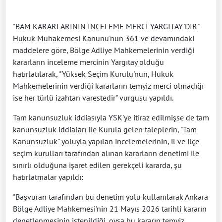
"BAM KARARLARININ İNCELEME MERCİ YARGITAY'DIR"
Hukuk Muhakemesi Kanunu'nun 361 ve devamındaki
maddelere göre, Bölge Adliye Mahkemelerinin verdiği
kararların inceleme mercinin Yargıtay olduğu
hatırlatılarak, "Yüksek Seçim Kurulu'nun, Hukuk
Mahkemelerinin verdiği kararların temyiz merci olmadığı
ise her türlü izahtan varestedir" vurgusu yapıldı.
Tam kanunsuzluk iddiasıyla YSK'ye itiraz edilmişse de tam
kanunsuzluk iddiaları ile Kurula gelen taleplerin, "Tam
Kanunsuzluk" yoluyla yapılan incelemelerinin, il ve ilçe
seçim kurulları tarafından alınan kararların denetimi ile
sınırlı olduğuna işaret edilen gerekçeli kararda, şu
hatırlatmalar yapıldı:
"Başvuran tarafından bu denetim yolu kullanılarak Ankara
Bölge Adliye Mahkemesi'nin 21 Mayıs 2026 tarihli kararın
denetlenmesinin istenildiği, oysa bu kararın temyiz