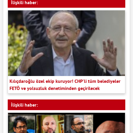
İlişkili haber:
Kılıçdaroğlu özel ekip kuruyor! CHP'li tüm belediyeler
FETÖ ve yolsuzluk denetiminden geçirilecek
İlişkili haber: