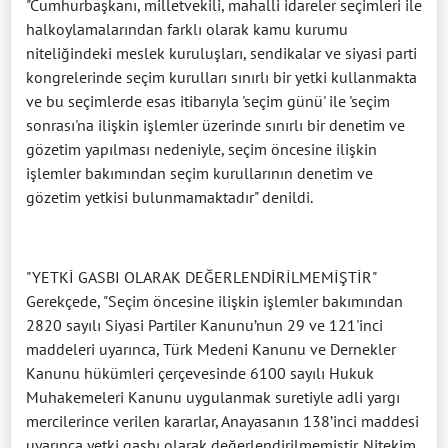
"Cumhurbaşkanı, milletvekili, mahalli idareler seçimleri ile
halkoylamalarından farklı olarak kamu kurumu
niteliğindeki meslek kuruluşları, sendikalar ve siyasi parti
kongrelerinde seçim kurulları sınırlı bir yetki kullanmakta
ve bu seçimlerde esas itibarıyla 'seçim günü' ile 'seçim
sonrası'na ilişkin işlemler üzerinde sınırlı bir denetim ve
gözetim yapılması nedeniyle, seçim öncesine ilişkin
işlemler bakımından seçim kurullarının denetim ve
gözetim yetkisi bulunmamaktadır" denildi.
"YETKİ GASBI OLARAK DEĞERLENDİRİLMEMİŞTİR"
Gerekçede, "Seçim öncesine ilişkin işlemler bakımından
2820 sayılı Siyasi Partiler Kanunu’nun 29 ve 121'inci
maddeleri uyarınca, Türk Medeni Kanunu ve Dernekler
Kanunu hükümleri çerçevesinde 6100 sayılı Hukuk
Muhakemeleri Kanunu uygulanmak suretiyle adli yargı
mercilerince verilen kararlar, Anayasanın 138’inci maddesi
uyarınca yetki gasbı olarak değerlendirilmemiştir. Nitekim