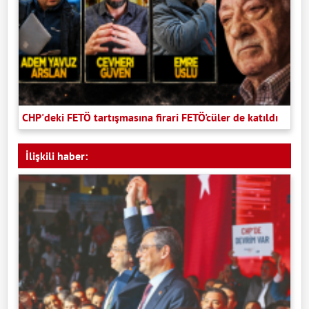
CHP'deki FETÖ tartışmasına firari FETÖ'cüler de katıldı
İlişkili haber: