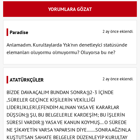
YORUMLARA GÖZAT
2 ay önce eklendi.
Paradise
Anlamadım. Kurultaylarda Ysk'nın denetleyici statüsünde
elemanları oluyormu olmuyormu? Oluyorsa bu ne?
2 ay önce eklendi.
ATATÜRKÇÜLER
BİZDE DAVA AÇALIM BUNDAN SONRA:))2-3 İÇİNDE
,SÜRELER GEÇİNCE KİŞİLERİN VEKİLLİĞİ
LİDERLİKLERİ,EFENDİM ALINAN YASA VE KARARLAR
DÜŞSÜN:)) ŞU, BU BELGELERLE KARDEŞİM; BU İŞLERİN
SÜRESİ VARDIR:)) YASA VE KANUN KOYMUŞ... O SÜREDE
NE ŞİKAYETİN VARSA YAPARSIN DİYE.......SONRA AĞZINLA
KUŞTUTSAN SAHATE BELGELER DÜZENLEYİP KURULTAY