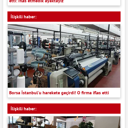
etti: İflas etmedik ayaktayız
İlişkili haber:
Borsa İstanbul'u harekete geçirdi! O firma iflas etti
İlişkili haber: