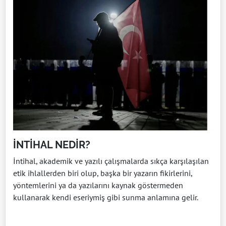
İNTİHAL NEDİR?
İntihal, akademik ve yazılı çalışmalarda sıkça karşılaşılan
etik ihlallerden biri olup, başka bir yazarın fikirlerini,
yöntemlerini ya da yazılarını kaynak göstermeden
kullanarak kendi eseriymiş gibi sunma anlamına gelir.