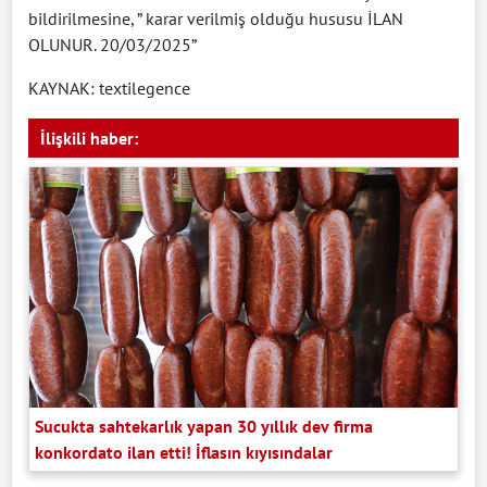
bildirilmesine, ” karar verilmiş olduğu hususu İLAN
OLUNUR. 20/03/2025”
KAYNAK: textilegence
İlişkili haber:
Sucukta sahtekarlık yapan 30 yıllık dev firma
konkordato ilan etti! İflasın kıyısındalar