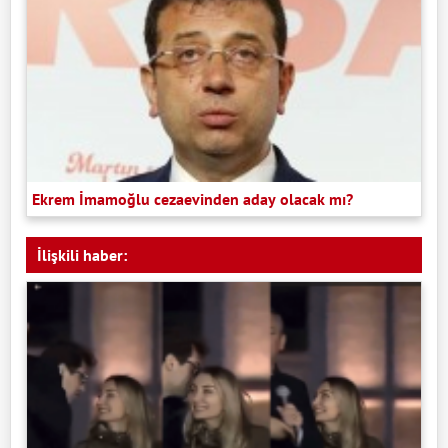
Ekrem İmamoğlu cezaevinden aday olacak mı?
İlişkili haber: