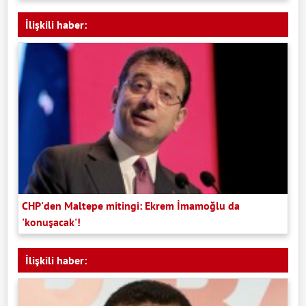
İlişkili haber:
CHP'den Maltepe mitingi: Ekrem İmamoğlu da
'konuşacak'!
İlişkili haber: