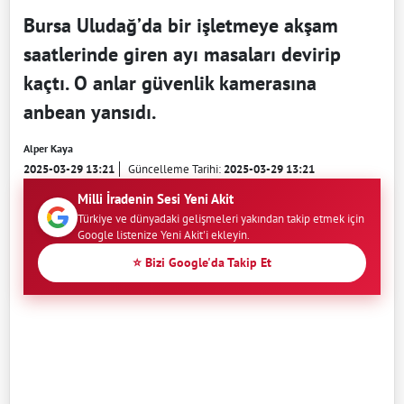
Bursa Uludağ’da bir işletmeye akşam
saatlerinde giren ayı masaları devirip
kaçtı. O anlar güvenlik kamerasına
anbean yansıdı.
Alper Kaya
2025-03-29 13:21
Güncelleme Tarihi:
2025-03-29 13:21
Milli İradenin Sesi Yeni Akit
Türkiye ve dünyadaki gelişmeleri yakından takip etmek için
Google listenize Yeni Akit'i ekleyin.
⭐ Bizi Google'da Takip Et