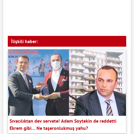
İlişkili haber:
Sıvacılıktan dev servete! Adem Soytekin de reddetti
Ekrem gibi… Ne taşeronlukmuş yahu?