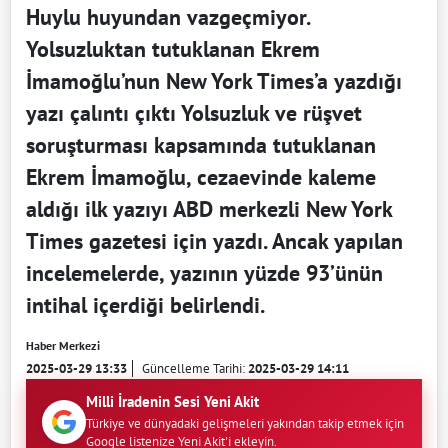
Huylu huyundan vazgeçmiyor.
Yolsuzluktan tutuklanan Ekrem
İmamoğlu’nun New York Times’a yazdığı
yazı çalıntı çıktı Yolsuzluk ve rüşvet
soruşturması kapsamında tutuklanan
Ekrem İmamoğlu, cezaevinde kaleme
aldığı ilk yazıyı ABD merkezli New York
Times gazetesi için yazdı. Ancak yapılan
incelemelerde, yazının yüzde 93’ünün
intihal içerdiği belirlendi.
Haber Merkezi
2025-03-29 13:33
Güncelleme Tarihi:
2025-03-29 14:11
Milli İradenin Sesi Yeni Akit
Türkiye ve dünyadaki gelişmeleri yakından takip etmek için
Google listenize Yeni Akit'i ekleyin.