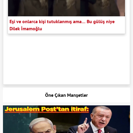
Eşi ve onlarca kişi tutuklanmış ama… Bu gülüş niye
Dilek İmamoğlu
Öne Çıkan Manşetler