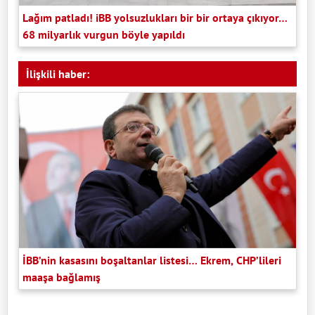
Lağım patladı! iBB yolsuzlukları bir bir ortaya çıkıyor…
68 milyarlık vurgun böyle yapıldı
İlişkili haber:
İBB’nin kasasını boşaltanlar listesi… Ekrem, CHP’lileri
maaşa bağlamış