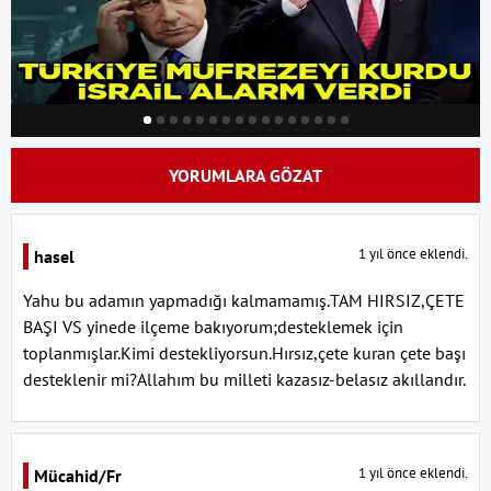
YORUMLARA GÖZAT
1 yıl önce eklendi.
hasel
Yahu bu adamın yapmadığı kalmamamış.TAM HIRSIZ,ÇETE
BAŞI VS yinede ilçeme bakıyorum;desteklemek için
toplanmışlar.Kimi destekliyorsun.Hırsız,çete kuran çete başı
desteklenir mi?Allahım bu milleti kazasız-belasız akıllandır.
1 yıl önce eklendi.
Mücahid/Fr