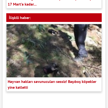
17 Mart’a kadar...
İlişkili haber:
Hayvan hakları savunucuları sessiz! Başıboş köpekler
yine katletti