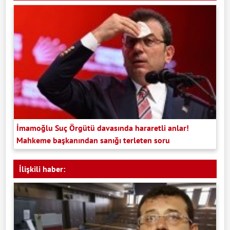
İmamoğlu Suç Örgütü davasında hararetli anlar!
Mahkeme başkanından sanığı terleten soru
İlişkili haber: