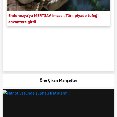
Endonezya’ya MERTSAV imzası: Türk piyade tüfeği
envantere girdi
Öne Çıkan Manşetler