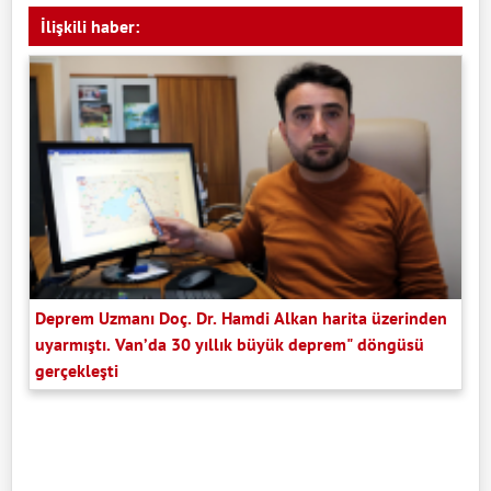
İlişkili haber:
Deprem Uzmanı Doç. Dr. Hamdi Alkan harita üzerinden
uyarmıştı. Van’da 30 yıllık büyük deprem" döngüsü
gerçekleşti