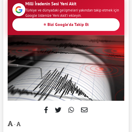
Milli İradenin Sesi Yeni Akit
Türkiye ve dünyadaki gelişmeleri yakından takip etmek için
Google listenize Yeni Akit'i ekleyin.
⭐ Bizi Google'da Takip Et
-