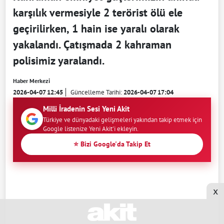
karşılık vermesiyle 2 terörist ölü ele
geçirilirken, 1 hain ise yaralı olarak
yakalandı. Çatışmada 2 kahraman
polisimiz yaralandı.
Haber Merkezi
2026-04-07 12:45
Güncelleme Tarihi:
2026-04-07 17:04
Milli İradenin Sesi Yeni Akit
Türkiye ve dünyadaki gelişmeleri yakından takip etmek için
Google listenize Yeni Akit'i ekleyin.
⭐ Bizi Google'da Takip Et
x