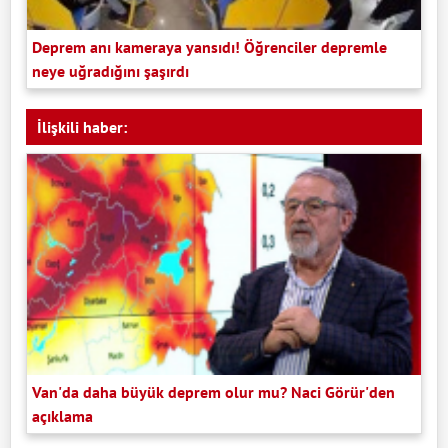
Deprem anı kameraya yansıdı! Öğrenciler depremle
neye uğradığını şaşırdı
İlişkili haber:
Van'da daha büyük deprem olur mu? Naci Görür'den
açıklama