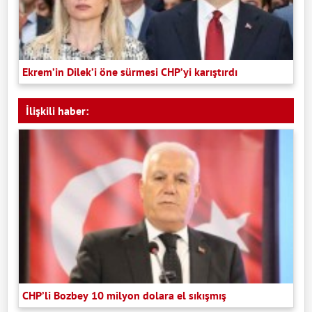
Ekrem’in Dilek’i öne sürmesi CHP’yi karıştırdı
İlişkili haber:
CHP’li Bozbey 10 milyon dolara el sıkışmış