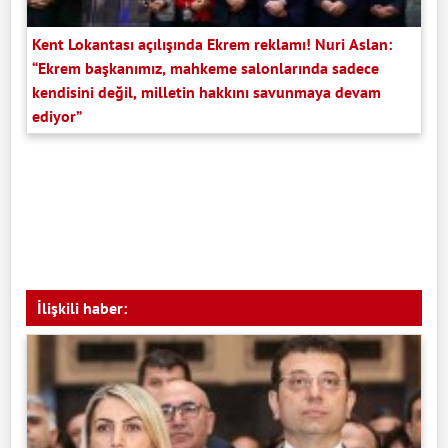
Kent Lokantası açılışında Ekrem reklamı! Nuri Aslan:
“Ekrem başkanımız, mahkeme salonlarında sadece
kendisini değil, milletin hakkını savunmaya devam
ediyor”
İlişkili haber: