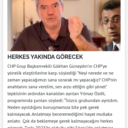
HERKES YAKINDA GÖRECEK
CHP Grup Başkanvekili Gökhan Günaydın’ın CHP’ye
yönelik eleştirilerine karşı söylediği "Neyi nerede ve ne
zaman yapacağımızı sana sorarak mı yapacağız? CHP'nin
anahtarını sana verelim, sen arzu ettiğin gibi yönet"
tepkisinin ardından kanaldan ayrılan Yılmaz Özdil,
programında şunları söyledi: “Sözcü grubundan ayrıldım.
Neden ayrıldığımı konuşmamıza bile pek gerek
kalmayacak. Anlatmayı beceremediğimi hayat mutlaka
anlatır. Çok da beklemeye gerek kalmayacağını herkes
görecek. Tıpkı 2023'te olduğu gibi Sözcü’de anlatmayı