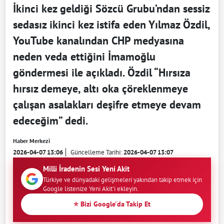
İkinci kez geldiği Sözcü Grubu’ndan sessiz
sedasız ikinci kez istifa eden Yılmaz Özdil,
YouTube kanalından CHP medyasına
neden veda ettiğini İmamoğlu
göndermesi ile açıkladı. Özdil “Hırsıza
hırsız demeye, altı oka çöreklenmeye
çalışan asalakları deşifre etmeye devam
edeceğim” dedi.
Haber Merkezi
2026-04-07 13:06
Güncelleme Tarihi:
2026-04-07 13:07
Milli İradenin Sesi Yeni Akit
Türkiye ve dünyadaki gelişmeleri yakından takip etmek için
Google listenize Yeni Akit'i ekleyin.
⭐ Bizi Google'da Takip Et