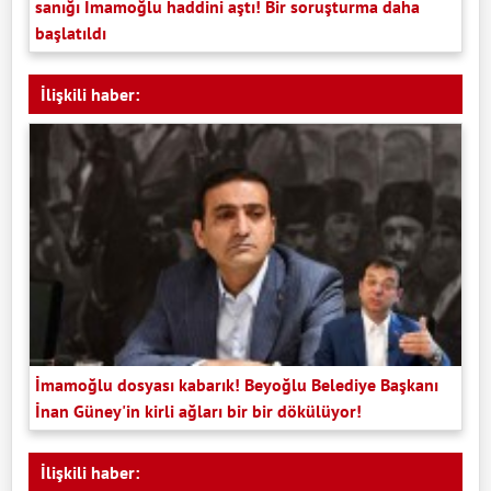
sanığı İmamoğlu haddini aştı! Bir soruşturma daha
başlatıldı
İlişkili haber:
İmamoğlu dosyası kabarık! Beyoğlu Belediye Başkanı
İnan Güney'in kirli ağları bir bir dökülüyor!
İlişkili haber: