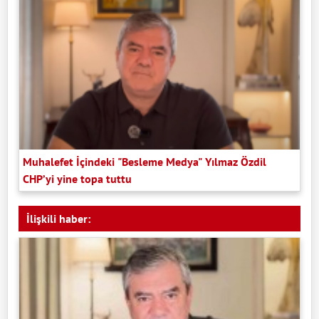
Muhalefet İçindeki "Besleme Medya" Yılmaz Özdil
CHP’yi yine topa tuttu
İlişkili haber: