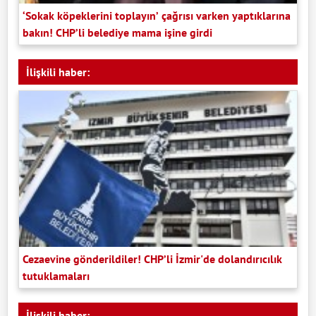
‘Sokak köpeklerini toplayın’ çağrısı varken yaptıklarına
bakın! CHP’li belediye mama işine girdi
İlişkili haber:
Cezaevine gönderildiler! CHP’li İzmir'de dolandırıcılık
tutuklamaları
İlişkili haber: