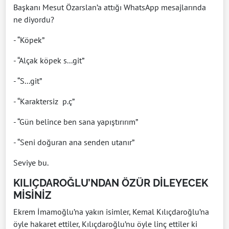
Başkanı Mesut Özarslan’a attığı WhatsApp mesajlarında
ne diyordu?
- “Köpek”
- “Alçak köpek s...git”
- “S...git”
- “Karaktersiz p.ç”
- “Gün belince ben sana yapıştırırım”
- “Seni doğuran ana senden utanır”
Seviye bu.
KILIÇDAROĞLU’NDAN ÖZÜR DİLEYECEK
MİSİNİZ
Ekrem İmamoğlu’na yakın isimler, Kemal Kılıçdaroğlu’na
öyle hakaret ettiler, Kılıçdaroğlu’nu öyle linç ettiler ki