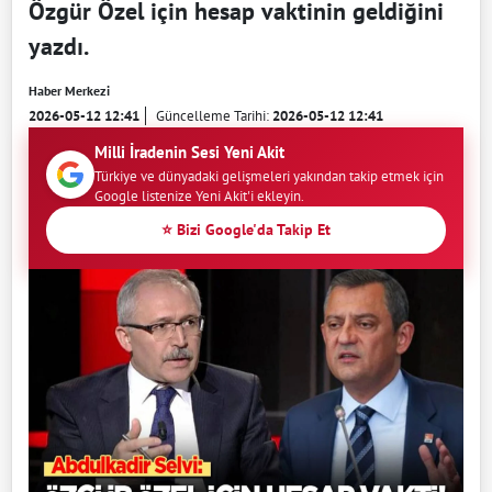
Özgür Özel için hesap vaktinin geldiğini
yazdı.
Haber Merkezi
2026-05-12 12:41
Güncelleme Tarihi:
2026-05-12 12:41
Milli İradenin Sesi Yeni Akit
Türkiye ve dünyadaki gelişmeleri yakından takip etmek için
Google listenize Yeni Akit'i ekleyin.
⭐ Bizi Google'da Takip Et