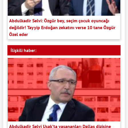
Abdulkadir Selvi: Özgür bey, seçim çocuk oyuncağı
değildir! Tayyip Erdoğan zekatını verse 10 tane Özgür
Özel eder
İlişkili haber:
Abdulkadir Selvi Uşak’ta yaşananları Dallas dizisine