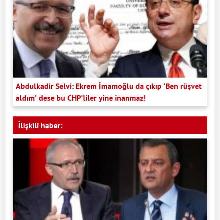
Abdulkadir Selvi: Ekrem İmamoğlu da çıkıp ‘Ben rüşvet
aldım’ dese bu CHP’liler yine inanmaz!
İlişkili haber: