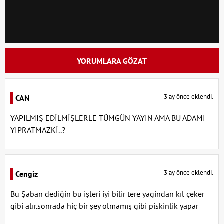
YORUMLARA GÖZAT
3 ay önce eklendi.
CAN
YAPILMIŞ EDİLMİŞLERLE TÜMGÜN YAYIN AMA BU ADAMI
YIPRATMAZKİ..?
3 ay önce eklendi.
Cengiz
Bu Şaban dediğin bu işleri iyi bilir tere yagindan kıl çeker
gibi alır.sonrada hiç bir şey olmamış gibi piskinlik yapar