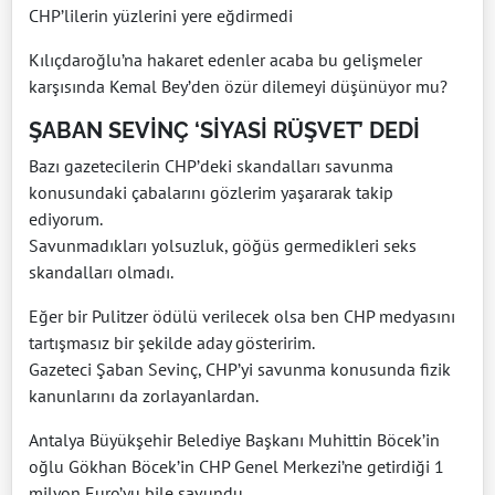
CHP’lilerin yüzlerini yere eğdirmedi
Kılıçdaroğlu’na hakaret edenler acaba bu gelişmeler
karşısında Kemal Bey’den özür dilemeyi düşünüyor mu?
ŞABAN SEVİNÇ ‘SİYASİ RÜŞVET’ DEDİ
Bazı gazetecilerin CHP’deki skandalları savunma
konusundaki çabalarını gözlerim yaşararak takip
ediyorum.
Savunmadıkları yolsuzluk, göğüs germedikleri seks
skandalları olmadı.
Eğer bir Pulitzer ödülü verilecek olsa ben CHP medyasını
tartışmasız bir şekilde aday gösteririm.
Gazeteci Şaban Sevinç, CHP’yi savunma konusunda fizik
kanunlarını da zorlayanlardan.
Antalya Büyükşehir Belediye Başkanı Muhittin Böcek’in
oğlu Gökhan Böcek’in CHP Genel Merkezi’ne getirdiği 1
milyon Euro’yu bile savundu.