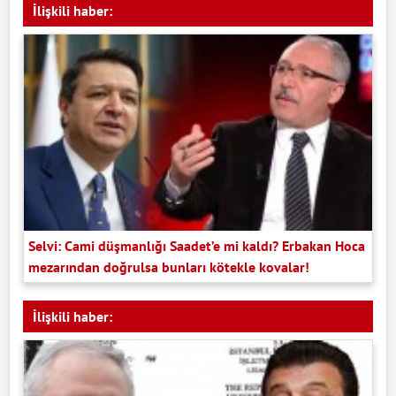
İlişkili haber:
Selvi: Cami düşmanlığı Saadet’e mi kaldı? Erbakan Hoca
mezarından doğrulsa bunları kötekle kovalar!
İlişkili haber: