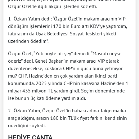
Özgür Özel’le ilgili akçalı işlerden söz etti.
1- Özkan Yalım dedi: “Özgür Özel’in makam aracının VIP
dönüşüm işlemlerini 170 bin Euro artı KDV’ye yaptırdım,
faturasını da Uşak Belediyesi Sosyal Tesisleri şirketi
üzerinden ödedim”.
Özgür Özel, “Yok böyle bir şey” demedi. “Masrafı neyse
öderiz” dedi. Genel Başkan’ın makam aracı VIP olarak
düzenlenecekse, koskoca CHP’nin gücü buna yetmiyor
mu? CHP, Hazine’den en çok yardım alan ikinci parti
konumunda. 2025 yılında CHP’nin kasasına Hazine’den 1
milyar 435 milyon TL yardım girdi. Seçim dönemlerinde
ise bunun üç katı ödeme yardım aldı.
2- Özkan Yalım, Özgür Özel’in babası adına Taigo marka
araç aldığını, aracın 180 bin TL’lik fiyat farkını kendisinin
ödediğini söyledi.
HEDİYE ÇANTA