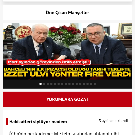
Öne Çıkan Manşetler
YORUMLARA GÖZAT
3 ay önce eklendi.
Hakikatleri slylüyor madem...
《Chp'nin her kademesiyle fetö tarafından ahtapot gibi