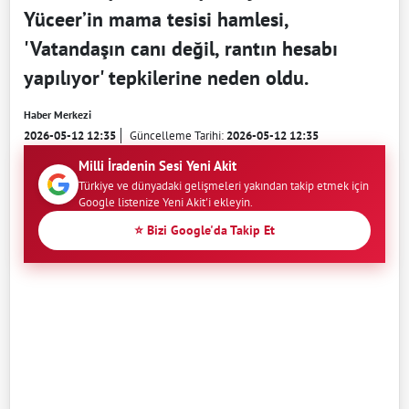
Yüceer’in mama tesisi hamlesi,
'Vatandaşın canı değil, rantın hesabı
yapılıyor' tepkilerine neden oldu.
Haber Merkezi
2026-05-12 12:35
Güncelleme Tarihi:
2026-05-12 12:35
Milli İradenin Sesi Yeni Akit
Türkiye ve dünyadaki gelişmeleri yakından takip etmek için
Google listenize Yeni Akit'i ekleyin.
⭐ Bizi Google'da Takip Et