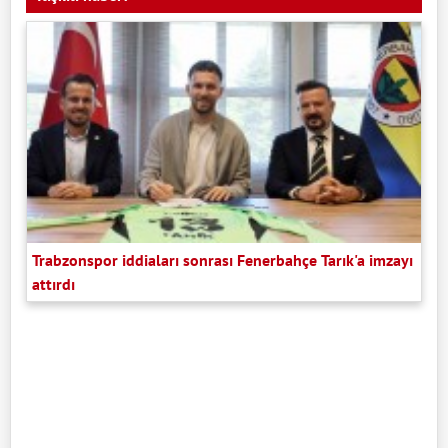
Trabzonspor iddiaları sonrası Fenerbahçe Tarık'a imzayı
attırdı