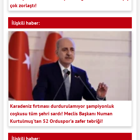
çok zorlaştı!
İlişkili haber:
Karadeniz fırtınası durdurulamıyor şampiyonluk
coşkusu tüm şehri sardı! Meclis Başkanı Numan
Kurtulmuş'tan 52 Orduspor’a zafer tebriği!
İlişkili haber: