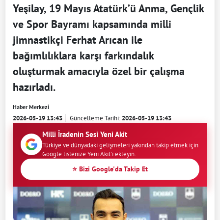
Yeşilay, 19 Mayıs Atatürk’ü Anma, Gençlik
ve Spor Bayramı kapsamında milli
jimnastikçi Ferhat Arıcan ile
bağımlılıklara karşı farkındalık
oluşturmak amacıyla özel bir çalışma
hazırladı.
Haber Merkezi
2026-05-19 13:43
Güncelleme Tarihi:
2026-05-19 13:43
Milli İradenin Sesi Yeni Akit
Türkiye ve dünyadaki gelişmeleri yakından takip etmek için
Google listenize Yeni Akit'i ekleyin.
⭐ Bizi Google'da Takip Et