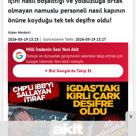
içini nasıl boşalttığı ve yolsuzluğa ortak
olmayan namuslu personeli nasıl kapının
önüne koyduğu tek tek deşifre oldu!
Haber Merkezi
2026-05-19 13:25
Güncelleme Tarihi:
2026-05-19 13:27
Milli İradenin Sesi Yeni Akit
Türkiye ve dünyadaki gelişmeleri yakından takip etmek için
Google listenize Yeni Akit'i ekleyin.
⭐ Bizi Google'da Takip Et
x