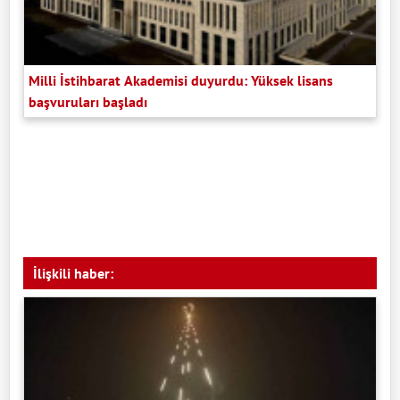
Milli İstihbarat Akademisi duyurdu: Yüksek lisans
başvuruları başladı
İlişkili haber: