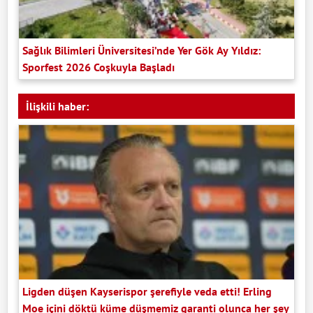
Sağlık Bilimleri Üniversitesi’nde Yer Gök Ay Yıldız:
Sporfest 2026 Coşkuyla Başladı
İlişkili haber:
Ligden düşen Kayserispor şerefiyle veda etti! Erling
Moe içini döktü küme düşmemiz garanti olunca her şey