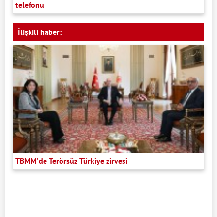
telefonu
İlişkili haber:
TBMM’de Terörsüz Türkiye zirvesi