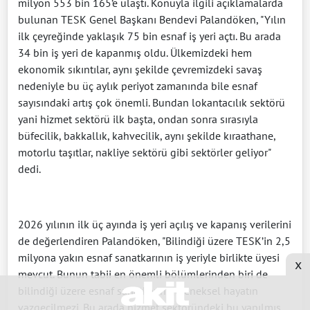
milyon 553 bin 165’e ulaştı. Konuyla ilgili açıklamalarda
bulunan TESK Genel Başkanı Bendevi Palandöken, "Yılın
ilk çeyreğinde yaklaşık 75 bin esnaf iş yeri açtı. Bu arada
34 bin iş yeri de kapanmış oldu. Ülkemizdeki hem
ekonomik sıkıntılar, aynı şekilde çevremizdeki savaş
nedeniyle bu üç aylık periyot zamanında bile esnaf
sayısındaki artış çok önemli. Bundan lokantacılık sektörü
yani hizmet sektörü ilk başta, ondan sonra sırasıyla
büfecilik, bakkallık, kahvecilik, aynı şekilde kıraathane,
motorlu taşıtlar, nakliye sektörü gibi sektörler geliyor"
dedi.
2026 yılının ilk üç ayında iş yeri açılış ve kapanış verilerini
de değerlendiren Palandöken, "Bilindiği üzere TESK’in 2,5
milyona yakın esnaf sanatkarının iş yeriyle birlikte üyesi
x
mevcut. Bunun tabii en önemli bölümlerinden biri de
bilindiği üzere esnaf sanatkarın geleneksel hayatın
vazgeçilmezi. Bu arada hizmet sektöründeki bu yapılmış