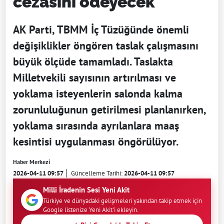
cezasını ödeyecek
AK Parti, TBMM İç Tüzüğünde önemli
değişiklikler öngören taslak çalışmasını
büyük ölçüde tamamladı. Taslakta
Milletvekili sayısının artırılması ve
yoklama isteyenlerin salonda kalma
zorunluluğunun getirilmesi planlanırken,
yoklama sırasında ayrılanlara maaş
kesintisi uygulanması öngörülüyor.
Haber Merkezi
2026-04-11 09:57
Güncelleme Tarihi:
2026-04-11 09:57
Milli İradenin Sesi Yeni Akit
Türkiye ve dünyadaki gelişmeleri yakından takip etmek için
Google listenize Yeni Akit'i ekleyin.