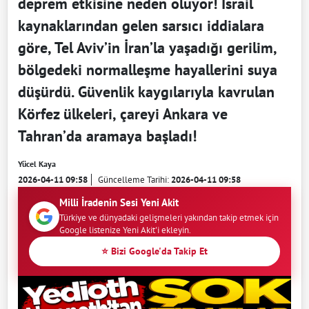
deprem etkisine neden oluyor! İsrail
kaynaklarından gelen sarsıcı iddialara
göre, Tel Aviv’in İran’la yaşadığı gerilim,
bölgedeki normalleşme hayallerini suya
düşürdü. Güvenlik kaygılarıyla kavrulan
Körfez ülkeleri, çareyi Ankara ve
Tahran’da aramaya başladı!
Yücel Kaya
2026-04-11 09:58
Güncelleme Tarihi:
2026-04-11 09:58
Milli İradenin Sesi Yeni Akit
Türkiye ve dünyadaki gelişmeleri yakından takip etmek için
Google listenize Yeni Akit'i ekleyin.
⭐ Bizi Google'da Takip Et