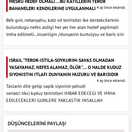
MESRU HEDEF OLMALI....BU KATILLERIN TEROR
4 ay önce eklendi.
BAHANELERI KENDILERINE UYGULANMALI
Beb gvir, netanyahu, katz vd teriristler ike destekcilerinin
bulundugu nefes aldigi her yer her alan hedef yapilmali
imha edilmeli...insanligin /dunyanin kurtulysu ve baris icin
ISRAIL "TEROR-ISTILA-SOYKURIM-SAVAS OLMADAN
YASAYAMAZ, NEFES ALAMAZ, ÖLÜR".... O HALDE KUDUZ
SIYONISTIN ITLAFI DUNYANIN HUZURU VE BARISIDIR
4 ay önce eklendi.
Taslarin dile gelip sapik siyonist-yahudi
seriatci irkci kyduz teriristleri IHBAR EDECEGI VE IMHA
EDILECEKLERI GUNLERE YAKLASTIK INSALLAH
DÜŞÜNCELERİNİ PAYLAŞ!