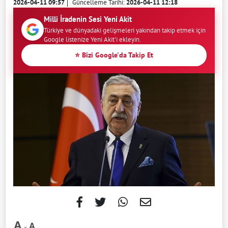
2026-04-11 09:57
Güncelleme Tarihi:
2026-04-11 12:18
Milli İradenin Sesi Yeni Akit
Türkiye ve dünyadaki gelişmeleri yakından takip etmek için
Google listenize Yeni Akit'i ekleyin.
⭐ Bizi Google'da Takip Et
-