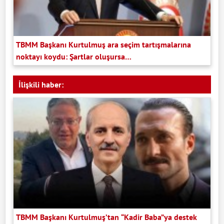
TBMM Başkanı Kurtulmuş ara seçim tartışmalarına
noktayı koydu: Şartlar oluşursa…
İlişkili haber:
TBMM Başkanı Kurtulmuş’tan “Kadir Baba”ya destek