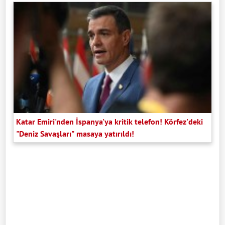
Katar Emiri'nden İspanya'ya kritik telefon! Körfez'deki
"Deniz Savaşları" masaya yatırıldı!