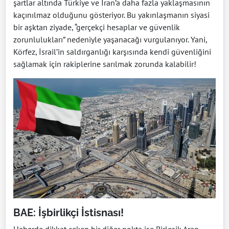
şartlar altında Türkiye ve İran’a daha fazla yaklaşmasının
kaçınılmaz olduğunu gösteriyor. Bu yakınlaşmanın siyasi
bir aşktan ziyade, “gerçekçi hesaplar ve güvenlik
zorunlulukları” nedeniyle yaşanacağı vurgulanıyor. Yani,
Körfez, İsrail’in saldırganlığı karşısında kendi güvenliğini
sağlamak için rakiplerine sarılmak zorunda kalabilir!
BAE: İşbirlikçi İstisnası!
Haberde dikkat çeken bir diğer nokta ise Birleşik Arap