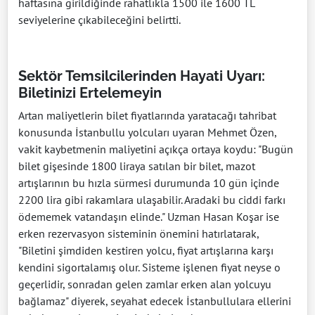
haftasına girildiğinde rahatlıkla 1500 ile 1600 TL
seviyelerine çıkabileceğini belirtti.
Sektör Temsilcilerinden Hayati Uyarı:
Biletinizi Ertelemeyin
Artan maliyetlerin bilet fiyatlarında yaratacağı tahribat
konusunda İstanbullu yolcuları uyaran Mehmet Özen,
vakit kaybetmenin maliyetini açıkça ortaya koydu: "Bugün
bilet gişesinde 1800 liraya satılan bir bilet, mazot
artışlarının bu hızla sürmesi durumunda 10 gün içinde
2200 lira gibi rakamlara ulaşabilir. Aradaki bu ciddi farkı
ödememek vatandaşın elinde." Uzman Hasan Koşar ise
erken rezervasyon sisteminin önemini hatırlatarak,
"Biletini şimdiden kestiren yolcu, fiyat artışlarına karşı
kendini sigortalamış olur. Sisteme işlenen fiyat neyse o
geçerlidir, sonradan gelen zamlar erken alan yolcuyu
bağlamaz" diyerek, seyahat edecek İstanbullulara ellerini