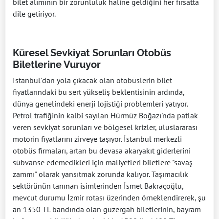
bilet alımının bir zorunluluk haline geldiğini her fırsatta
dile getiriyor.
Küresel Sevkiyat Sorunları Otobüs
Biletlerine Vuruyor
İstanbul'dan yola çıkacak olan otobüslerin bilet
fiyatlarındaki bu sert yükseliş beklentisinin ardında,
dünya genelindeki enerji lojistiği problemleri yatıyor.
Petrol trafiğinin kalbi sayılan Hürmüz Boğazı'nda patlak
veren sevkiyat sorunları ve bölgesel krizler, uluslararası
motorin fiyatlarını zirveye taşıyor. İstanbul merkezli
otobüs firmaları, artan bu devasa akaryakıt giderlerini
sübvanse edemedikleri için maliyetleri biletlere "savaş
zammı" olarak yansıtmak zorunda kalıyor. Taşımacılık
sektörünün tanınan isimlerinden İsmet Bakraçoğlu,
mevcut durumu İzmir rotası üzerinden örneklendirerek, şu
an 1350 TL bandında olan güzergah biletlerinin, bayram