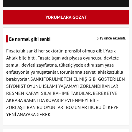
YORUMLARA GÖZAT
3 ay önce eklendi.
Ee normal gibi sanki
Fırsatcılık sanki her sektörün prensibi olmuş gibi. Yazık
Ahlak bile bitti. Fırsatcılıgın adı piyasa oyuncusu devlete
zamla , devleti zayıflatma, tüketiçiyede adını zam yasa
enflasyonla yumuşatanlar, torunlarına serveti ahlaksızlıkla
bırakıyorlar. SANKİFÖRÜLMETEN EL MİŞ GİBİ GÖSTERİLEN
SİYONİST OYUNU İSLAMI YAŞAMAYI ZORLANDIRANLAR
RESMEN KAFAYI SILAI RAHİME TAKDILAR. BEREKETVE
AKRABA BAGINI DA KOPARIP EVLENMEYİ BİLE
ZORLAŞTIRAN BU OYUNLARI BOZUN ARTIK. BU ÜLKEYE
YENİ ANAYASA GEREK