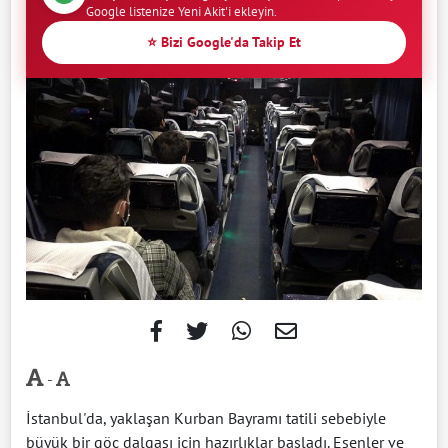
Google listenize Yeni Akit'i ekleyin.
⭐ Bizi Google'da Takip Et
-
İstanbul'da, yaklaşan Kurban Bayramı tatili sebebiyle
büyük bir göç dalgası için hazırlıklar başladı. Esenler ve