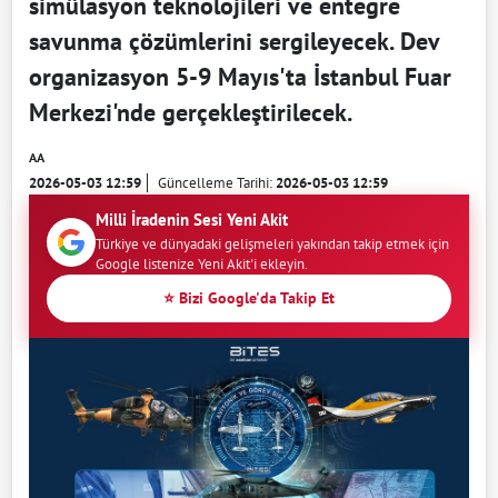
simülasyon teknolojileri ve entegre
savunma çözümlerini sergileyecek. Dev
organizasyon 5-9 Mayıs'ta İstanbul Fuar
Merkezi'nde gerçekleştirilecek.
AA
2026-05-03 12:59
Güncelleme Tarihi:
2026-05-03 12:59
Milli İradenin Sesi Yeni Akit
Türkiye ve dünyadaki gelişmeleri yakından takip etmek için
Google listenize Yeni Akit'i ekleyin.
⭐ Bizi Google'da Takip Et