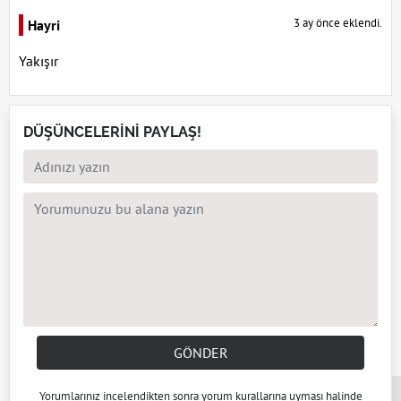
3 ay önce eklendi.
Hayri
Yakışır
DÜŞÜNCELERİNİ PAYLAŞ!
GÖNDER
x
Yorumlarınız incelendikten sonra
yorum kuralları
na uyması halinde