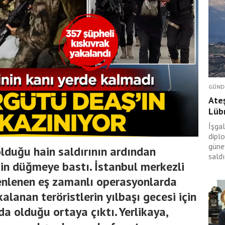
GÜND
Ateş
Lüb
İşgal
dipl
güney
olduğu hain saldırının ardından
saldı
çin düğmeye bastı. İstanbul merkezli
enlenen eş zamanlı operasyonlarda
alanan teröristlerin yılbaşı gecesi için
da olduğu ortaya çıktı. Yerlikaya,