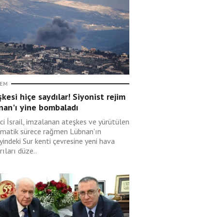
EM
kesi hiçe saydılar! Siyonist rejim
nan'ı yine bombaladı
ci İsrail, imzalanan ateşkes ve yürütülen
omatik sürece rağmen Lübnan'ın
indeki Sur kenti çevresine yeni hava
rıları düze..