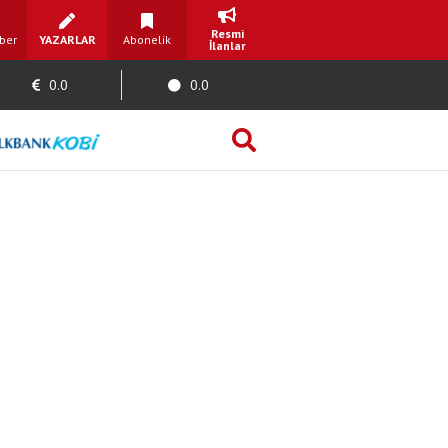
Resmi
ber
YAZARLAR
Abonelik
İlanlar
0.0
0.0