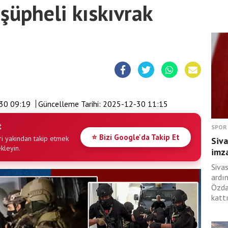
şüpheli kıskıvrak
30 09:19
Güncelleme Tarihi:
2025-12-30 11:15
t
SPOR
⭐ Bizi Google'da Takip Et
i yakından takip etmek
Siva
ekleyin.
imza
Siva
ardı
Özda
kattı