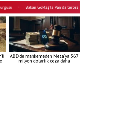
Bakan Göktaş'la Van’da terörsüz Türkiye kardeşlik sofrası buluşması
•
li
ABD’de mahkemeden Meta’ya 567
re
milyon dolarlık ceza daha