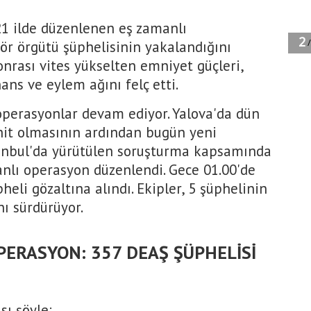
, 21 ilde düzenlenen eş zamanlı
r örgütü şüphelisinin yakalandığını
sonrası vites yükselten emniyet güçleri,
ans ve eylem ağını felç etti.
operasyonlar devam ediyor. Yalova'da dün
hit olmasının ardından bugün yeni
stanbul'da yürütülen soruşturma kapsamında
anlı operasyon düzenlendi. Gece 01.00'de
eli gözaltına alındı. Ekipler, 5 şüphelinin
nı sürdürüyor.
PERASYON: 357 DEAŞ ŞÜPHELİSİ
sı şöyle: