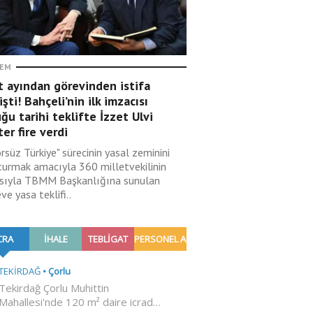
EM
t ayından görevinden istifa
şti! Bahçeli’nin ilk imzacısı
ğu tarihi teklifte İzzet Ulvi
er fire verdi
rsüz Türkiye" sürecinin yasal zeminini
turmak amacıyla 360 milletvekilinin
sıyla TBMM Başkanlığına sunulan
ve yasa teklifi..