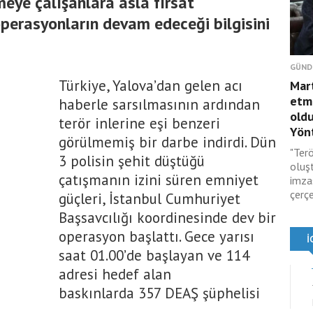
meye çalışanlara asla fırsat
operasyonların devam edeceği bilgisini
GÜND
Türkiye, Yalova’dan gelen acı
Mar
etmi
haberle sarsılmasının ardından
oldu
terör inlerine eşi benzeri
Yönt
görülmemiş bir darbe indirdi. Dün
"Terö
3 polisin şehit düştüğü
oluş
çatışmanın izini süren emniyet
imza
çerçe
güçleri, İstanbul Cumhuriyet
Başsavcılığı koordinesinde dev bir
operasyon başlattı. Gece yarısı
saat 01.00’de başlayan ve 114
adresi hedef alan
baskınlarda 357 DEAŞ şüphelisi