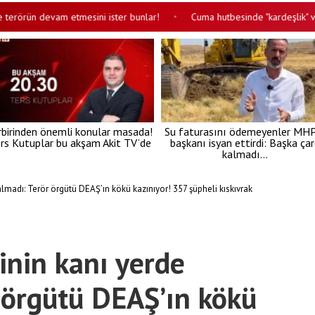
n devam etmesini ister bunlar!
Cuma hutbesinde "kardeşlik" vurgusu
•
rbirinden önemli konular masada!
Su faturasını ödemeyenler MHP’
rs Kutuplar bu akşam Akit TV’de
başkanı isyan ettirdi: Başka ça
kalmadı…
almadı: Terör örgütü DEAŞ’ın kökü kazınıyor! 357 şüpheli kıskıvrak
inin kanı yerde
 örgütü DEAŞ’ın kökü