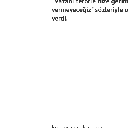
"Vatanı terörle dize getir
vermeyeceğiz" sözleriyle 
verdi.
kıskıvrak yakalandı.