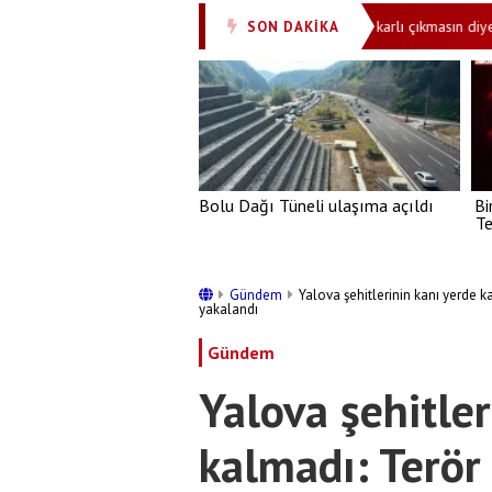
na imza atmayan Özgür Özel’e: Erdoğan bu işten karlı çıkmasın diye terörü
SON DAKİKA
Bolu Dağı Tüneli ulaşıma açıldı
Bi
Te
Gündem
Yalova şehitlerinin kanı yerde k
yakalandı
Gündem
Yalova şehitler
kalmadı: Terör