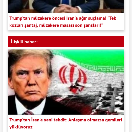
Trump'tan müzakere öncesi İran'a ağır suçlama! "Tek
kozları şantaj, müzakere masası son şansları!"
İlişkili haber:
Trump'tan İran'a yeni tehdit: Anlaşma olmazsa gemileri
yüklüyoruz