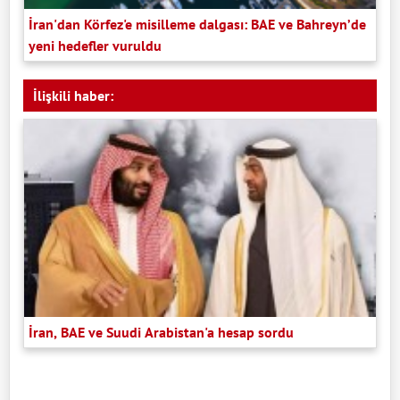
İran'dan Körfez'e misilleme dalgası: BAE ve Bahreyn’de
yeni hedefler vuruldu
İlişkili haber:
İran, BAE ve Suudi Arabistan'a hesap sordu