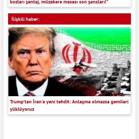
kozları şantaj, müzakere masası son şansları!"
İlişkili haber:
Trump'tan İran'a yeni tehdit: Anlaşma olmazsa gemileri
yüklüyoruz