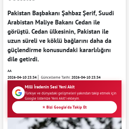
Pakistan Başbakanı Şahbaz Şerif, Suudi
Arabistan Maliye Bakanı Cedan ile
görüştü. Cedan ülkesinin, Pakistan ile
uzun süreli ve köklü bağlarını daha da
güçlendirme konusundaki kararlılığını
dile getirdi.
AA
2026-04-10 23:34
Güncelleme Tarihi:
2026-04-10 23:34
Milli İradenin Sesi Yeni Akit
Türkiye ve dünyadaki gelişmeleri yakından takip etmek için
Google listenize Yeni Akit'i ekleyin.
⭐ Bizi Google'da Takip Et