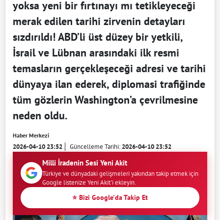
yoksa yeni bir fırtınayı mı tetikleyeceği
merak edilen tarihi zirvenin detayları
sızdırıldı! ABD’li üst düzey bir yetkili,
İsrail ve Lübnan arasındaki ilk resmi
temasların gerçekleşeceği adresi ve tarihi
dünyaya ilan ederek, diplomasi trafiğinde
tüm gözlerin Washington’a çevrilmesine
neden oldu.
Haber Merkezi
2026-04-10 23:52
Güncelleme Tarihi:
2026-04-10 23:52
Milli İradenin Sesi Yeni Akit
Türkiye ve dünyadaki gelişmeleri yakından takip etmek için
Google listenize Yeni Akit'i ekleyin.
⭐ Bizi Google'da Takip Et