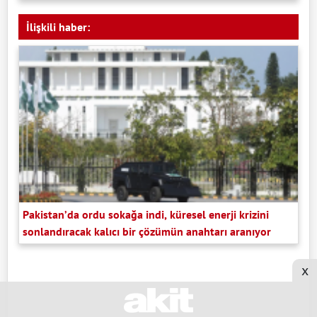
İlişkili haber:
Pakistan’da ordu sokağa indi, küresel enerji krizini
sonlandıracak kalıcı bir çözümün anahtarı aranıyor
x