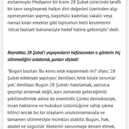
zorlanmıştır. Medyanın bir kısmı 28 Şubat sürecinde taraflı
bir tavır sergileyerek halkın dini değerleri üzerinden algı
operasyonları yapmış, başörtülü kadınlar, sakallı veya
namaz kılan erkekler gibi toplumun belli kesimlerini
'irticai faaliyet' bahanesiyle hedef haline getirmiştir." dedi.
Bayraktar, 28 Şubat’ı yaşayanların hafızasından o günlerin hiç
silinmediğini anlatarak, şunları söyledi:
"Bugün bazıları 'Bu konu artık kapanmadı mı?' diyor, '28
Şubat edebiyatı yapılıyor.' deniliyor, 'Artık böyle sorunlar
yok.' deniliyor. Bugün 28 Şubat'ı hatırlamak, yalnızca
geçmişi anlamak değil, aynı zamanda geleceğimizi
şekillendirmek adına da önemlidir. Çünkü demokrasiye,
insan haklarına ve hukukun üstünlüğüne sahip çıkma
bilinci ancak bu tür olayların unutulmamasıyla ve
tamamen silinmesiyle mümkün olabilir. Bugün, 'hak,
adalet ve özgürlük' ilkelerini savunmaya devam etmek,