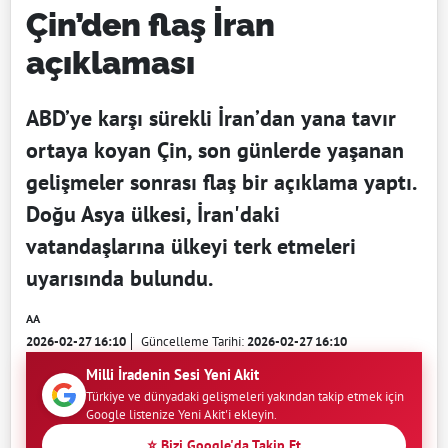
Çin’den flaş İran
açıklaması
ABD’ye karşı sürekli İran’dan yana tavır
ortaya koyan Çin, son günlerde yaşanan
gelişmeler sonrası flaş bir açıklama yaptı.
Doğu Asya ülkesi, İran'daki
vatandaşlarına ülkeyi terk etmeleri
uyarısında bulundu.
AA
2026-02-27 16:10
Güncelleme Tarihi:
2026-02-27 16:10
Milli İradenin Sesi Yeni Akit
Türkiye ve dünyadaki gelişmeleri yakından takip etmek için
Google listenize Yeni Akit'i ekleyin.
⭐ Bizi Google'da Takip Et