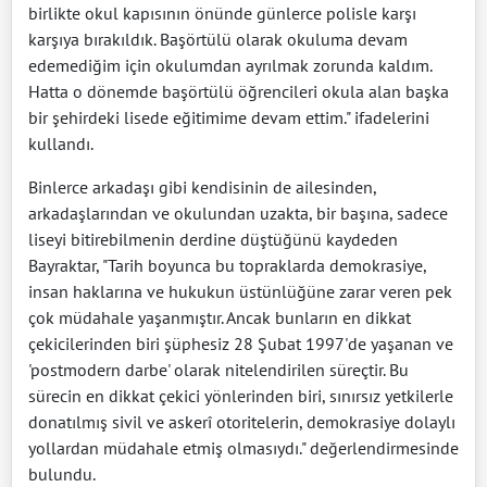
birlikte okul kapısının önünde günlerce polisle karşı
karşıya bırakıldık. Başörtülü olarak okuluma devam
edemediğim için okulumdan ayrılmak zorunda kaldım.
Hatta o dönemde başörtülü öğrencileri okula alan başka
bir şehirdeki lisede eğitimime devam ettim." ifadelerini
kullandı.
Binlerce arkadaşı gibi kendisinin de ailesinden,
arkadaşlarından ve okulundan uzakta, bir başına, sadece
liseyi bitirebilmenin derdine düştüğünü kaydeden
Bayraktar, "Tarih boyunca bu topraklarda demokrasiye,
insan haklarına ve hukukun üstünlüğüne zarar veren pek
çok müdahale yaşanmıştır. Ancak bunların en dikkat
çekicilerinden biri şüphesiz 28 Şubat 1997'de yaşanan ve
'postmodern darbe' olarak nitelendirilen süreçtir. Bu
sürecin en dikkat çekici yönlerinden biri, sınırsız yetkilerle
donatılmış sivil ve askerî otoritelerin, demokrasiye dolaylı
yollardan müdahale etmiş olmasıydı." değerlendirmesinde
bulundu.