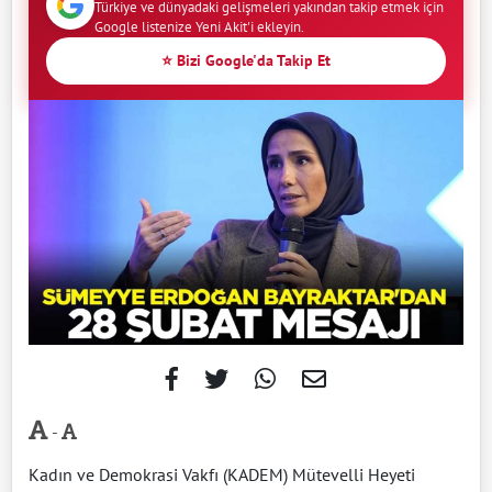
Türkiye ve dünyadaki gelişmeleri yakından takip etmek için
Google listenize Yeni Akit'i ekleyin.
⭐ Bizi Google'da Takip Et
-
Kadın ve Demokrasi Vakfı (KADEM) Mütevelli Heyeti