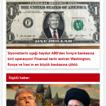
Siyonistlerin uşağı haydut ABD'den İsviçre bankasına
kirli operasyon! Finansal terör estiren Washington,
Rusya ve İran'ın en büyük bankasına çöktü
İlişkili haber: