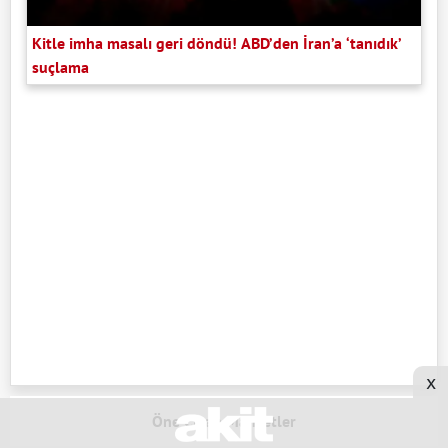
Kitle imha masalı geri döndü! ABD’den İran’a ‘tanıdık’
suçlama
x
Öne Çıkan Manşetler