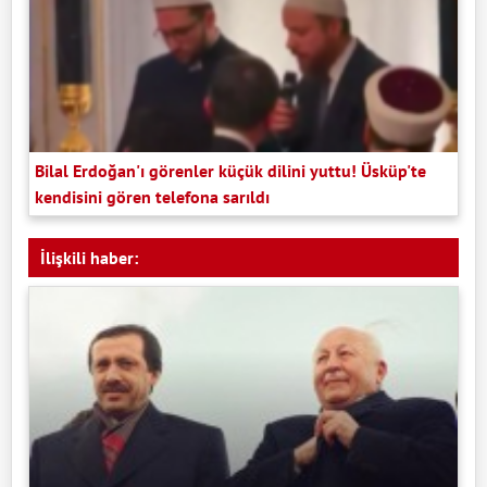
Bilal Erdoğan'ı görenler küçük dilini yuttu! Üsküp'te
kendisini gören telefona sarıldı
İlişkili haber: