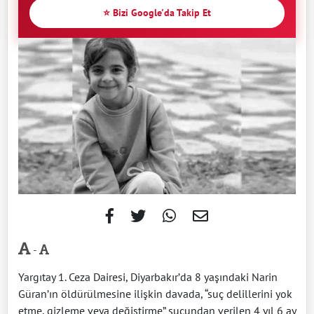
⭐ Bizi Google'da Takip Et
-
Yargıtay 1. Ceza Dairesi, Diyarbakır’da 8 yaşındaki Narin
Güran’ın öldürülmesine ilişkin davada, “suç delillerini yok
etme, gizleme veya değiştirme” suçundan verilen 4 yıl 6 ay