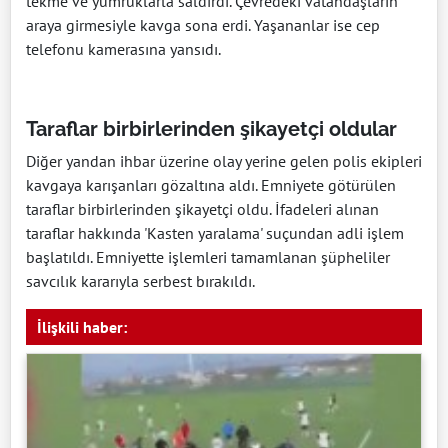
tekme ve yumruklarla saldırdı. Çevredeki vatandaşların
araya girmesiyle kavga sona erdi. Yaşananlar ise cep
telefonu kamerasına yansıdı.
Taraflar birbirlerinden şikayetçi oldular
Diğer yandan ihbar üzerine olay yerine gelen polis ekipleri
kavgaya karışanları gözaltına aldı. Emniyete götürülen
taraflar birbirlerinden şikayetçi oldu. İfadeleri alınan
taraflar hakkında 'Kasten yaralama' suçundan adli işlem
başlatıldı. Emniyette işlemleri tamamlanan şüpheliler
savcılık kararıyla serbest bırakıldı.
İlişkili haber: