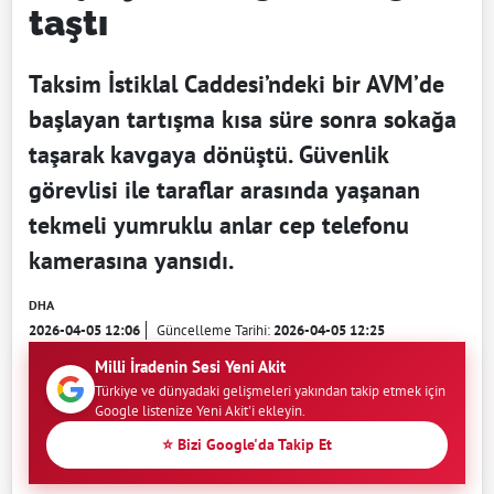
taştı
Taksim İstiklal Caddesi’ndeki bir AVM’de
başlayan tartışma kısa süre sonra sokağa
taşarak kavgaya dönüştü. Güvenlik
görevlisi ile taraflar arasında yaşanan
tekmeli yumruklu anlar cep telefonu
kamerasına yansıdı.
DHA
2026-04-05 12:06
Güncelleme Tarihi:
2026-04-05 12:25
Milli İradenin Sesi Yeni Akit
Türkiye ve dünyadaki gelişmeleri yakından takip etmek için
Google listenize Yeni Akit'i ekleyin.
⭐ Bizi Google'da Takip Et