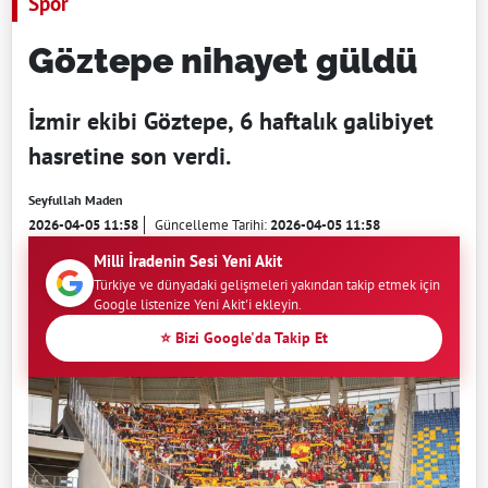
Spor
Göztepe nihayet güldü
İzmir ekibi Göztepe, 6 haftalık galibiyet
hasretine son verdi.
Seyfullah Maden
2026-04-05 11:58
Güncelleme Tarihi:
2026-04-05 11:58
Milli İradenin Sesi Yeni Akit
Türkiye ve dünyadaki gelişmeleri yakından takip etmek için
Google listenize Yeni Akit'i ekleyin.
⭐ Bizi Google'da Takip Et