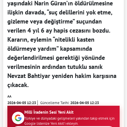
yaşındaki Narin Güran’ın öldürülmesine
ilişkin davada, “suç delillerini yok etme,
gizleme veya değiştirme” suçundan
verilen 4 yıl 6 ay hapis cezasını bozdu.
Kararın, eylemin “nitelikli kasten
öldürmeye yardım” kapsamında
değerlendirilmesi gerektiği yönünde
verilmesinin ardından tutuklu sanık
Nevzat Bahtiyar yeniden hakim karşısına
çıkacak.
AA
2026-04-05 12:23
Güncelleme Tarihi:
2026-04-05 12:23
Milli İradenin Sesi Yeni Akit
Türkiye ve dünyadaki gelişmeleri yakından takip etmek için
Google listenize Yeni Akit'i ekleyin.