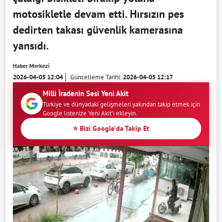
motosikletle devam etti. Hırsızın pes
dedirten takası güvenlik kamerasına
yansıdı.
Haber Merkezi
2026-04-05 12:04
Güncelleme Tarihi:
2026-04-05 12:17
Milli İradenin Sesi Yeni Akit
Türkiye ve dünyadaki gelişmeleri yakından takip etmek için
Google listenize Yeni Akit'i ekleyin.
⭐ Bizi Google'da Takip Et