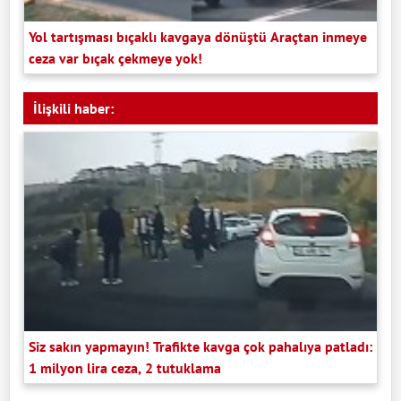
Yol tartışması bıçaklı kavgaya dönüştü Araçtan inmeye
ceza var bıçak çekmeye yok!
İlişkili haber:
Siz sakın yapmayın! Trafikte kavga çok pahalıya patladı:
1 milyon lira ceza, 2 tutuklama