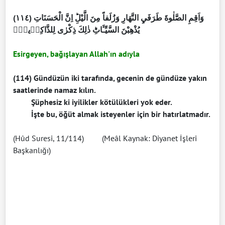
(١١٤) وَاَقِمِ الصَّلٰوةَ طَرَفَيِ النَّهَارِ وَزُلَفاً مِنَ الَّيْلِؕ اِنَّ الْحَسَنَاتِ
يُذْهِبْنَ السَّيِّـَٔاتِؕ ذٰلِكَ ذِكْرٰى لِلذَّاكِرٖينَۚ
Esirgeyen, bağışlayan Allah'ın adıyla
(114) Gündüzün iki tarafında, gecenin de gündüze yakın
saatlerinde namaz kılın.
Şüphesiz ki iyilikler kötülükleri yok eder.
İşte bu, öğüt almak isteyenler için bir hatırlatmadır.
(Hûd Suresi, 11/114) (Meâl Kaynak: Diyanet İşleri
Başkanlığı)