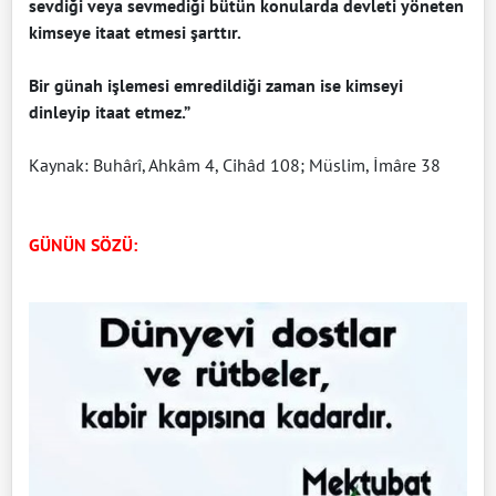
sevdiği veya sevmediği bütün konularda devleti yöneten
kimseye itaat etmesi şarttır.
Bir günah işlemesi emredildiği zaman ise kimseyi
dinleyip itaat etmez.”
Kaynak: Buhârî, Ahkâm 4, Cihâd 108; Müslim, İmâre 38
GÜ
NÜN SÖZÜ: