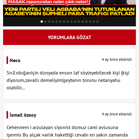
YORUMLARA GÖZAT
4 ay önce eklendi.
Neco
Sn.Erdoğaniçin dünyada enson laf söyleyebilecek kişi (kişi
diyorum,zavallı demeliyim)şeytanın torunu netanyahu
olabilir...
4 ay önce eklendi.
İsmail özsoy
Cehennem i arzulayan siyonist domuz cami avlusuna
işermis Bu alçak varlık hakettiği cevabı en yakın zamanda