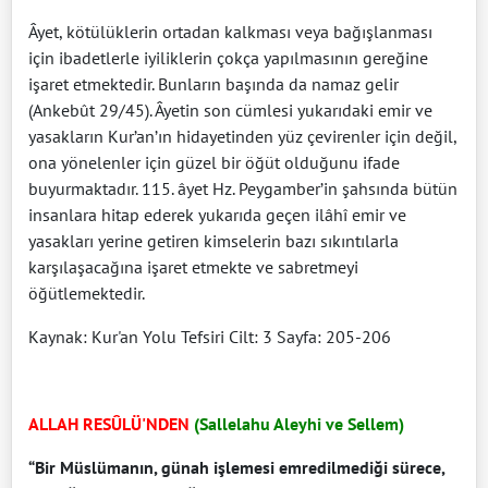
Âyet, kötülüklerin ortadan kalkması veya bağışlanması
için ibadetlerle iyiliklerin çokça yapılmasının gereğine
işaret etmektedir. Bunların başında da namaz gelir
(Ankebût 29/45). Âyetin son cümlesi yukarıdaki emir ve
yasakların Kur’an’ın hidayetinden yüz çevirenler için değil,
ona yönelenler için güzel bir öğüt olduğunu ifade
buyurmaktadır. 115. âyet Hz. Peygamber’in şahsında bütün
insanlara hitap ederek yukarıda geçen ilâhî emir ve
yasakları yerine getiren kimselerin bazı sıkıntılarla
karşılaşacağına işaret etmekte ve sabretmeyi
öğütlemektedir.
Kaynak: Kur'an Yolu Tefsiri Cilt: 3 Sayfa: 205-206
ALLAH RESÛLÜ'NDEN
(Sallelahu Aleyhi ve Sellem)
“Bir Müslümanın, günah işlemesi emredilmediği sürece,