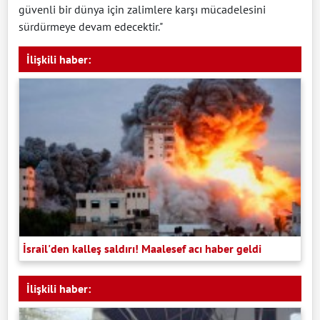
güvenli bir dünya için zalimlere karşı mücadelesini
sürdürmeye devam edecektir."
İlişkili haber:
İsrail'den kalleş saldırı! Maalesef acı haber geldi
İlişkili haber: