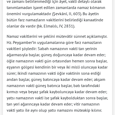
ve zamanı belirlenmediği için âyet, vakti detaylı olarak
tanımlamadan işaret edilen zamanlarda namaz kılmanın
önemini vurgulamaktadır (Şevkânî, II, 603). Bu âyetin
bütün farz namazların vakitlerini belirlediği kanaatinde
olanlar da vardır (bk. Elmalılı, IV, 2831).
Namaz vakitlerini ve şeklini mütevâtir sünnet açıklamıştır.
Hz. Peygamber’in uygulamalarına göre farz namazların
vakitleri şöyledir: Sabah namazının vakti tan yerinin
ağarmasıyla başlar, güneş doğuncaya kadar devam eder;
öğle namazının vakti gün ortasından hemen sonra başlar,
eşyanın gölgesi kendinin bir veya iki misli oluncaya kadar
sürer; ikindi namazının vakti öğle vaktinin sona erdiği
andan başlar, güneş batıncaya kadar devam eder; akşam
namazının vakti güneş batınca başlar, batı tarafındaki
kırmızı veya beyaz şafak kayboluncaya kadar devam eder;
yatsı namazının vakti ise şafak kaybolduktan sonra başlar,
tan yeri ağarıncaya kadar devam eder; vitir namazının
vakti yatsı ile aynı olup yatsı namazını müteakip kılınır.