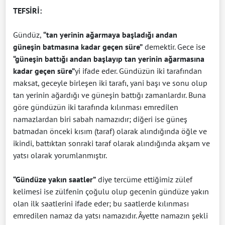
TEFSİRİ:
Gündüz,
“tan yerinin ağarmaya başladığı andan
güneşin bat­ma­sına kadar geçen süre”
demektir. Gece ise
“güneşin battığı andan başlayıp tan yerinin ağarmasına
kadar geçen süre”
yi ifade eder. Gündüzün iki tarafından
maksat, geceyle birleşen iki tarafı, yani başı ve sonu olup
tan yerinin ağardığı ve güneşin battığı zamanlardır. Buna
göre gündüzün iki tarafında kılınması emredilen
namazlardan biri sabah namazıdır; diğeri ise güneş
batmadan önceki kısım (taraf) olarak alındığında öğle ve
ikindi, battıktan sonraki taraf olarak alındığında akşam ve
yatsı olarak yorumlanmıştır.
“Gündüze yakın saatler”
diye tercüme ettiğimiz zülef
kelimesi ise zülfenin çoğulu olup gecenin gündüze yakın
olan ilk saatlerini ifade eder; bu saatlerde kılınması
emredilen namaz da yatsı namazıdır. Âyette namazın şekli