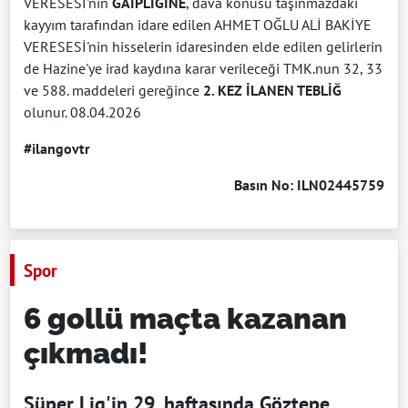
VERESESİ'nin
GAİPLİĞİNE
, dava konusu taşınmazdaki
kayyım tarafından idare edilen AHMET OĞLU ALİ BAKİYE
VERESESİ'nin hisselerin idaresinden elde edilen gelirlerin
de Hazine'ye irad kaydına karar verileceği TMK.nun 32, 33
ve 588. maddeleri gereğince
2. KEZ İLANEN TEBLİĞ
olunur. 08.04.2026
#ilangovtr
Basın No: ILN02445759
Spor
6 gollü maçta kazanan
çıkmadı!
Süper Lig'in 29. haftasında Göztepe