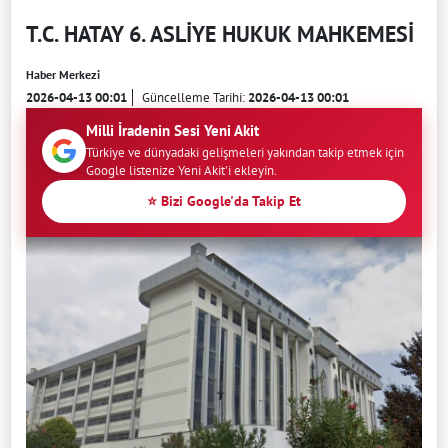
T.C. HATAY 6. ASLİYE HUKUK MAHKEMESİ
Haber Merkezi
2026-04-13 00:01
Güncelleme Tarihi:
2026-04-13 00:01
Milli İradenin Sesi Yeni Akit
Türkiye ve dünyadaki gelişmeleri yakından takip etmek için
Google listenize Yeni Akit'i ekleyin.
⭐ Bizi Google'da Takip Et