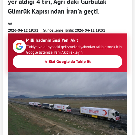
yer aldığı 4 tırı, Ağrı'daki Gürbulak
Gümrük Kapısı'ndan İran'a geçti.
AA
2026-04-12 19:51
Güncelleme Tarihi:
2026-04-12 19:51
Milli İradenin Sesi Yeni Akit
Türkiye ve dünyadaki gelişmeleri yakından takip etmek için
Google listenize Yeni Akit'i ekleyin.
⭐ Bizi Google'da Takip Et