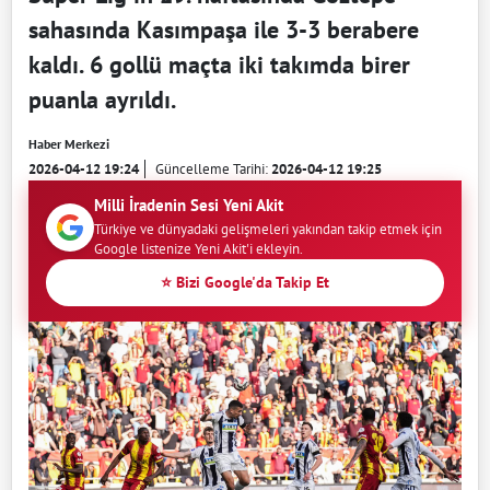
sahasında Kasımpaşa ile 3-3 berabere
kaldı. 6 gollü maçta iki takımda birer
puanla ayrıldı.
Haber Merkezi
2026-04-12 19:24
Güncelleme Tarihi:
2026-04-12 19:25
Milli İradenin Sesi Yeni Akit
Türkiye ve dünyadaki gelişmeleri yakından takip etmek için
Google listenize Yeni Akit'i ekleyin.
⭐ Bizi Google'da Takip Et