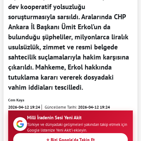
dev kooperatif yolsuzluğu
soruşturmasıyla sarsıldı. Aralarında CHP
Ankara İl Başkanı Ümit Erkol’un da
bulunduğu şüpheliler, milyonlarca liralık
usulsüzlük, zimmet ve resmi belgede
sahtecilik suçlamalarıyla hakim karşısına
çıkarıldı. Mahkeme, Erkol hakkında
tutuklama kararı vererek dosyadaki
vahim iddiaları tescilledi.
Cem Kaya
2026-04-12 19:24
Güncelleme Tarihi:
2026-04-12 19:24
Milli İradenin Sesi Yeni Akit
Türkiye ve dünyadaki gelişmeleri yakından takip etmek için
Google listenize Yeni Akit'i ekleyin.
⭐ Bizi Google'da Takip Et