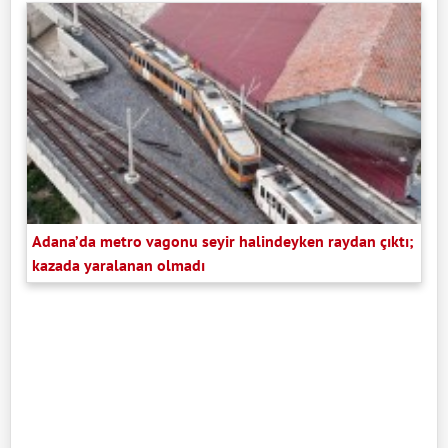
Adana’da metro vagonu seyir halindeyken raydan çıktı;
kazada yaralanan olmadı