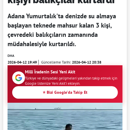
Adana Yumurtalık'ta denizde su almaya
başlayan teknede mahsur kalan 3 kişi,
çevredeki balıkçıların zamanında
müdahalesiyle kurtarıldı.
DHA
2026-04-12 19:49
Güncelleme Tarihi:
2026-04-12 20:38
Milli İradenin Sesi Yeni Akit
Türkiye ve dünyadaki gelişmeleri yakından takip etmek için
Google listenize Yeni Akit'i ekleyin.
⭐ Bizi Google'da Takip Et