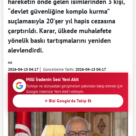
hareketin önde gelen isimlerinden 3 kişi,
“devlet güvenliğine komplo kurma”
suçlamasıyla 20’şer yıl hapis cezasına
çarptırıldı. Karar, ülkede muhalefete
yönelik baskı tartışmalarını yeniden
alevlendirdi.
AA
2026-04-15 04:17
Güncelleme Tarihi:
2026-04-15 04:17
Milli İradenin Sesi Yeni Akit
Türkiye ve dünyadaki gelişmeleri yakından takip etmek için
Google listenize Yeni Akit'i ekleyin.
⭐ Bizi Google'da Takip Et