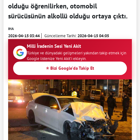
olduğu öğrenilirken, otomobil
sürücüsünün alkollü olduğu ortaya çıktı.
IHA
2026-04-15 03:44
Güncelleme Tarihi:
2026-04-15 04:05
Milli İradenin Sesi Yeni Akit
Türkiye ve dünyadaki gelişmeleri yakından takip etmek için
Google listenize Yeni Akit'i ekleyin.
⭐ Bizi Google'da Takip Et