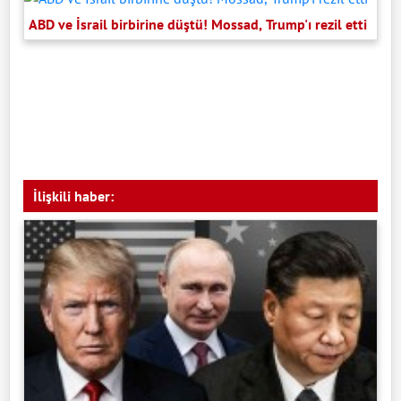
ABD ve İsrail birbirine düştü! Mossad, Trump'ı rezil etti
İlişkili haber: