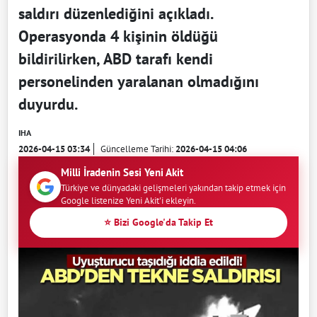
saldırı düzenlediğini açıkladı.
Operasyonda 4 kişinin öldüğü
bildirilirken, ABD tarafı kendi
personelinden yaralanan olmadığını
duyurdu.
IHA
2026-04-15 03:34
Güncelleme Tarihi:
2026-04-15 04:06
Milli İradenin Sesi Yeni Akit
Türkiye ve dünyadaki gelişmeleri yakından takip etmek için
Google listenize Yeni Akit'i ekleyin.
⭐ Bizi Google'da Takip Et