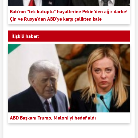
Batı'nın "tek kutuplu" hayallerine Pekin'den ağır darbe!
Çin ve Rusya'dan ABD’ye karşı çelikten kale
İlişkili haber:
ABD Başkanı Trump, Meloni'yi hedef aldı