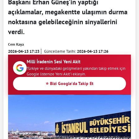
Başkanı Erhan Güneş’in yaptığı
açıklamalar, megakentte ulaşımın durma
noktasına gelebileceğinin sinyallerini
verdi.
Cem Kaya
2026-04-13 17:23
Güncelleme Tarihi:
2026-04-13 17:26
Milli İradenin Sesi Yeni Akit
Türkiye ve dünyadaki gelişmeleri yakından takip etmek için
Google listenize Yeni Akit'i ekleyin.
⭐ Bizi Google'da Takip Et