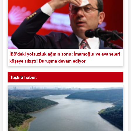
İBB’deki yolsuzluk ağının sonu: İmamoğlu ve avaneleri
köşeye sıkıştı! Duruşma devam ediyor
İlişkili haber: