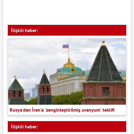
İlişkili haber:
Rusya'dan İran'a 'zenginleştirilmiş uranyum' teklifi
İlişkili haber: