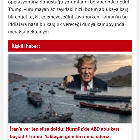
operasyonuna dönüştüğü yorumlarını beraberinde getirdi.
Trump, vurulmayan az sayıdaki hızlı botun ablukaya karşı
bir engel teşkil edemeyeceğini savunurken, Tahran'ın bu
iddialara nasıl bir karşılık vereceği dünya kamuoyunda
merakla bekleniyor.
İlişkili haber:
İran’a verilen süre doldu! Hürmüz’de ABD ablukası
başladı! Trump: Yaklaşan gemileri imha ederiz