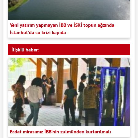
Yeni yatırım yapmayan İBB ve İSKİ topun ağzında
İstanbul’da su krizi kapıda
İlişkili haber:
Ecdat mirasımız İBB’nin zulmünden kurtarılmalı