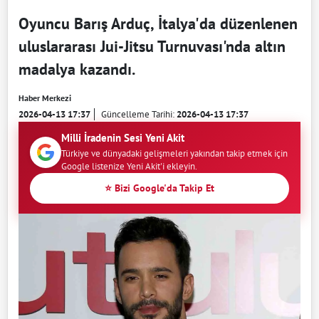
Oyuncu Barış Arduç, İtalya'da düzenlenen
uluslararası Jui-Jitsu Turnuvası'nda altın
madalya kazandı.
Haber Merkezi
2026-04-13 17:37
Güncelleme Tarihi:
2026-04-13 17:37
Milli İradenin Sesi Yeni Akit
Türkiye ve dünyadaki gelişmeleri yakından takip etmek için
Google listenize Yeni Akit'i ekleyin.
⭐ Bizi Google'da Takip Et