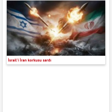
İsrail'i İran korkusu sardı