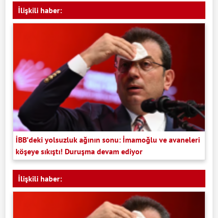
İlişkili haber:
İBB’deki yolsuzluk ağının sonu: İmamoğlu ve avaneleri
köşeye sıkıştı! Duruşma devam ediyor
İlişkili haber: