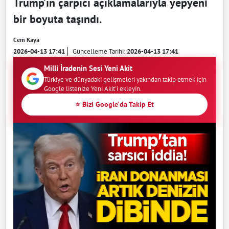
Trump’ın çarpıcı açıklamalarıyla yepyeni
bir boyuta taşındı.
Cem Kaya
2026-04-13 17:41
Güncelleme Tarihi:
2026-04-13 17:41
Milli İradenin Sesi Yeni Akit
Türkiye ve dünyadaki gelişmeleri yakından takip etmek için
Google listenize Yeni Akit'i ekleyin.
⭐ Bizi Google'da Takip Et