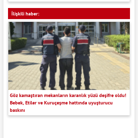
İlişkili haber:
Göz kamaştıran mekanların karanlık yüzü deşifre oldu!
Bebek, Etiler ve Kuruçeşme hattında uyuşturucu
baskını