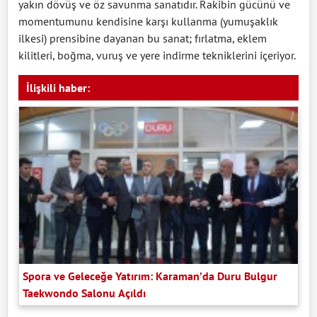
yakın dövüş ve öz savunma sanatıdır. Rakibin gücünü ve
momentumunu kendisine karşı kullanma (yumuşaklık
ilkesi) prensibine dayanan bu sanat; fırlatma, eklem
kilitleri, boğma, vuruş ve yere indirme tekniklerini içeriyor.
İlişkili haber:
Spora ve Geleceğe Yatırım: Karaman’da Duru Bulgur
Taekwondo Salonu Açıldı