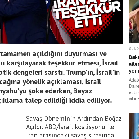
GÜND
n tamamen açıldığını duyurması ve
Bak
 karşılayarak teşekkür etmesi, İsrail
aile
yen
ik dengeleri sarstı. Trump'ın, İsrail'in
ğına yönelik açıklaması, İsrail
Adal
Dair
yahu'yu şoke ederken, Beyaz
etti
ıklama talep edildiği iddia ediliyor.
yitir
Savaş Döneminin Ardından Boğaz
Açıldı: ABD/İsrail koalisyonu ile
İran arasındaki savaş sırasında