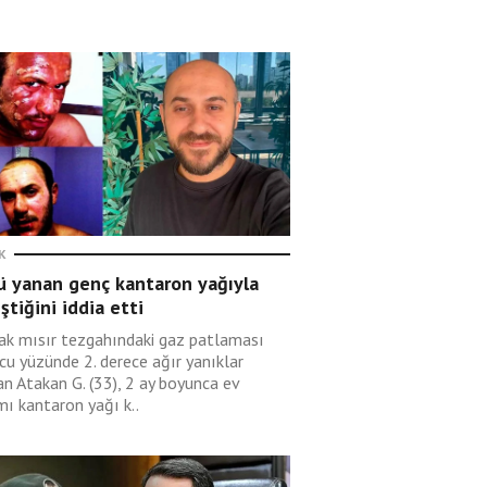
K
ü yanan genç kantaron yağıyla
eştiğini iddia etti
ak mısır tezgahındaki gaz patlaması
cu yüzünde 2. derece ağır yanıklar
an Atakan G. (33), 2 ay boyunca ev
mı kantaron yağı k..