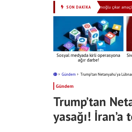
inden dosta güven, düşmana gözdağı!
‘İmamoğlu çıkar amaçlı suç örgüt
SON DAKİKA
•
Sosyal medyada kirli operasyona
Si
ağır darbe!
Gündem
Trump’tan Netanyahu’ya Lübnan 
Gündem
Trump’tan Net
yasağı! İran’a 