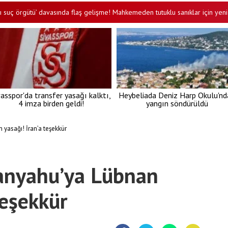
ü’ davasında flaş gelişme! Mahkemeden tutuklu sanıklar için yeni karar
•
vasspor'da transfer yasağı kalktı,
Heybeliada Deniz Harp Okulu'nd
4 imza birden geldi!
yangın söndürüldü
yasağı! İran’a teşekkür
anyahu’ya Lübnan
teşekkür