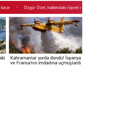
Özgür Özel, hakkındaki rüşvet iddialarına cevap verdi: Lanet olsun..! Pa
aki
Kahramanlar yurda döndü! İspanya
ve Fransa'nın imdadına uçmuşlardı