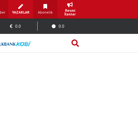
Resmi
ber
YAZARLAR
Abonelik
İlanlar
0.0
0.0