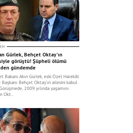
EM
an Gürlek, Behçet Oktay'ın
siyle görüştü! Şüpheli ölümü
iden gündemde
et Bakanı Akın Gürlek, eski Özel Harekât
e Başkanı Behçet Oktay'ın ailesini kabul
. Görüşmede, 2009 yılında yaşamını
en Okt..