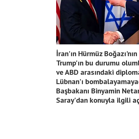
İran'ın Hürmüz Boğazı'nı
Trump'ın bu durumu olumlu
ve ABD arasındaki diplomat
Lübnan'ı bombalayamayaca
Başbakanı Binyamin Netan
Saray'dan konuyla ilgili aç