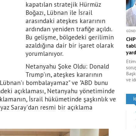
kapatılan stratejik Hürmüz
Boğazı, Lübnan ile İsrail
arasındaki ateşkes kararının
ardından yeniden trafiğe açıldı.
GÜND
Bu gelişme, bölgedeki gerilimin
CHP
azaldığına dair bir işaret olarak
tabl
yard
yorumlanıyor.
Etim
Netanyahu Şoke Oldu: Donald
soru
Trump'ın, ateşkes kararının
Başk
ve id
ık Lübnan'ı bombalayamaz" ve "ABD bunu
indeki açıklaması, Netanyahu yönetiminde
ıklamanın, İsrail hükümetinde şaşkınlık ve
Beyaz Saray'dan resmi bir açıklama