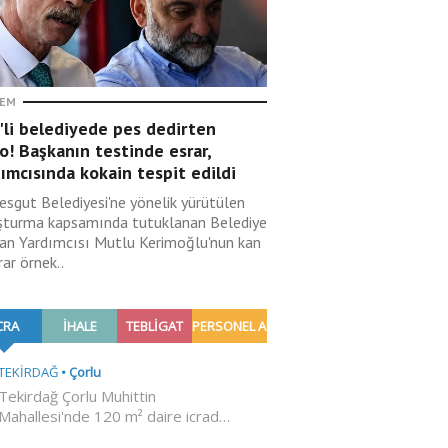
EM
'li belediyede pes dedirten
o! Başkanın testinde esrar,
ımcısında kokain tespit edildi
esgut Belediyesi'ne yönelik yürütülen
şturma kapsamında tutuklanan Belediye
an Yardımcısı Mutlu Kerimoğlu'nun kan
rar örnek..