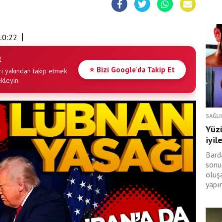
10:22
t
⭐ Bizi Google'da Takip Et
i yakından takip etmek
ekleyin.
SAĞLI
Yüz
iyil
Bard
sonu
oluş
yapı