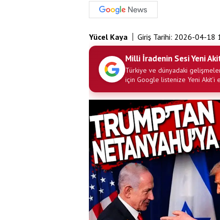
Yücel Kaya
Giriş Tarihi:
2026-04-18 
Milli İradenin Sesi Yeni Aki
Türkiye ve dünyadaki gelişmeler
için Google listenize Yeni Akit'i 