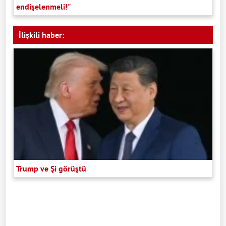
endişelenmeli!"
İlişkili haber:
Trump ve Şi görüştü