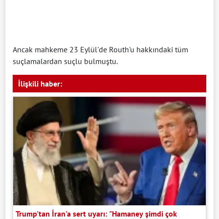
Ancak mahkeme 23 Eylül'de Routh'u hakkındaki tüm
suçlamalardan suçlu bulmuştu.
İlişkili haber:
Trump'tan İran'a sert uyarı: "Hamaney şimdi çok