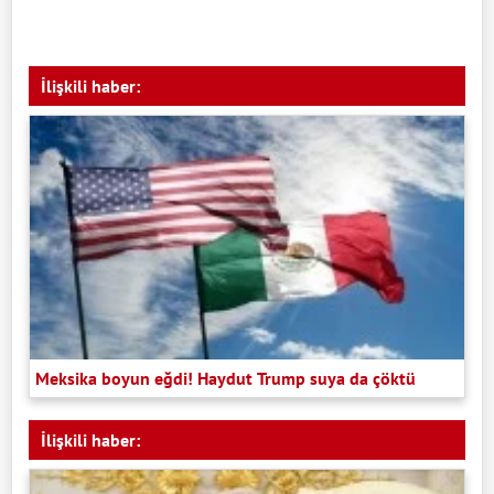
İlişkili haber:
Meksika boyun eğdi! Haydut Trump suya da çöktü
İlişkili haber: