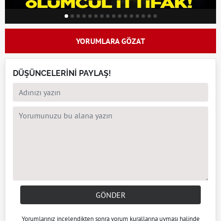
YORUMLARA GÖZAT
DÜŞÜNCELERİNİ PAYLAŞ!
GÖNDER
Yorumlarınız incelendikten sonra
yorum kuralları
na uyması halinde