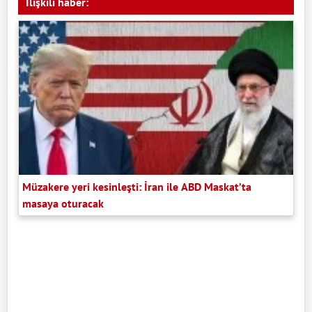
İlişkili haber:
Müzakere yeri kesinleşti: İran ile ABD Maskat’ta
masaya oturacak