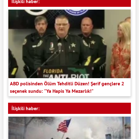
İlişkili haber:
ABD polisinden Ölüm Tehditli Düzen! Şerif gençlere 2
seçenek sundu: "Ya Hapis Ya Mezarlık!"
İlişkili haber: