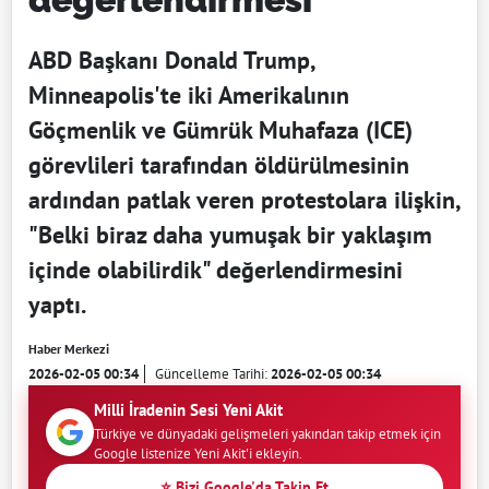
ABD Başkanı Donald Trump,
Minneapolis'te iki Amerikalının
Göçmenlik ve Gümrük Muhafaza (ICE)
görevlileri tarafından öldürülmesinin
ardından patlak veren protestolara ilişkin,
"Belki biraz daha yumuşak bir yaklaşım
içinde olabilirdik" değerlendirmesini
yaptı.
Haber Merkezi
2026-02-05 00:34
Güncelleme Tarihi:
2026-02-05 00:34
Milli İradenin Sesi Yeni Akit
Türkiye ve dünyadaki gelişmeleri yakından takip etmek için
Google listenize Yeni Akit'i ekleyin.
⭐ Bizi Google'da Takip Et