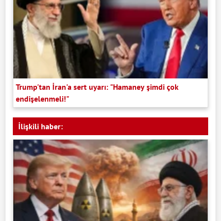
Trump'tan İran'a sert uyarı: "Hamaney şimdi çok
endişelenmeli!"
İlişkili haber: