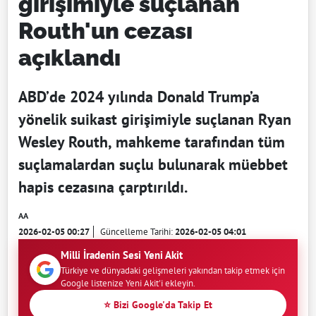
girişimiyle suçlanan
Routh'un cezası
açıklandı
ABD’de 2024 yılında Donald Trump’a
yönelik suikast girişimiyle suçlanan Ryan
Wesley Routh, mahkeme tarafından tüm
suçlamalardan suçlu bulunarak müebbet
hapis cezasına çarptırıldı.
AA
2026-02-05 00:27
Güncelleme Tarihi:
2026-02-05 04:01
Milli İradenin Sesi Yeni Akit
Türkiye ve dünyadaki gelişmeleri yakından takip etmek için
Google listenize Yeni Akit'i ekleyin.
⭐ Bizi Google'da Takip Et