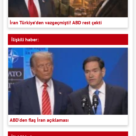
İran Türkiye’den vazgeçmişti! ABD rest çekti
İlişkili haber:
ABD'den flaş İran açıklaması