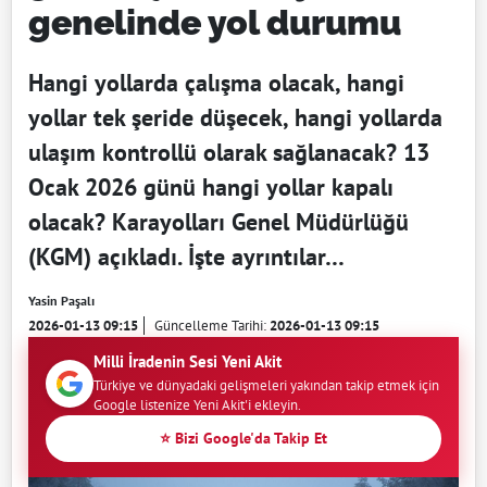
genelinde yol durumu
Hangi yollarda çalışma olacak, hangi
yollar tek şeride düşecek, hangi yollarda
ulaşım kontrollü olarak sağlanacak? 13
Ocak 2026 günü hangi yollar kapalı
olacak? Karayolları Genel Müdürlüğü
(KGM) açıkladı. İşte ayrıntılar…
Yasin Paşalı
2026-01-13 09:15
Güncelleme Tarihi:
2026-01-13 09:15
Milli İradenin Sesi Yeni Akit
Türkiye ve dünyadaki gelişmeleri yakından takip etmek için
Google listenize Yeni Akit'i ekleyin.
⭐ Bizi Google'da Takip Et