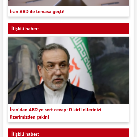
İran ABD ile temasa geçti!
İlişkili haber:
İran’dan ABD’ye sert cevap: O kirli ellerinizi
üzerimizden çekin!
İlişkili haber: