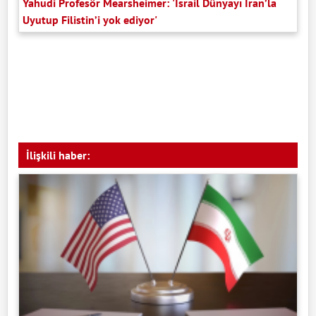
Yahudi Profesör Mearsheimer: 'İsrail Dünyayı İran’la
Uyutup Filistin’i yok ediyor'
İlişkili haber: