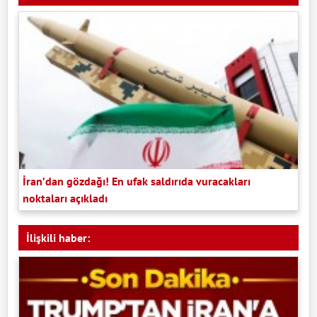
İran’dan gözdağı! En ufak saldırıda vuracakları
noktaları açıkladı
İlişkili haber: