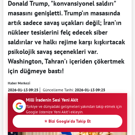
Donald Trump, "konvansiyonel saldırı"
masasını genişletti. Trump’ın masasında
artık sadece savaş uçakları değil; İran’ın
nükleer tesislerini felç edecek siber
saldırılar ve halkı rejime karşı kışkırtacak
psikolojik savaş seçenekleri var.
Washington, Tahran’ı içeriden çökertmek
için düğmeye bastı!
Haber Merkezi
2026-01-13 09:25
Güncelleme Tarihi:
2026-01-13 09:25
Milli İradenin Sesi Yeni Akit
Türkiye ve dünyadaki gelişmeleri yakından takip etmek için
Google listenize Yeni Akit'i ekleyin.
⭐ Bizi Google'da Takip Et