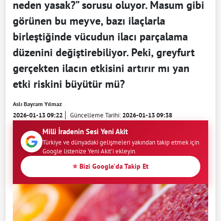
neden yasak?” sorusu oluyor. Masum gibi
görünen bu meyve, bazı ilaçlarla
birleştiğinde vücudun ilacı parçalama
düzenini değiştirebiliyor. Peki, greyfurt
gerçekten ilacın etkisini artırır mı yan
etki riskini büyütür mü?
Aslı Bayram Yılmaz
2026-01-13 09:22
Güncelleme Tarihi:
2026-01-13 09:38
Milli İradenin Sesi Yeni Akit
Türkiye ve dünyadaki gelişmeleri yakından takip etmek için
Google listenize Yeni Akit'i ekleyin.
⭐ Bizi Google'da Takip Et