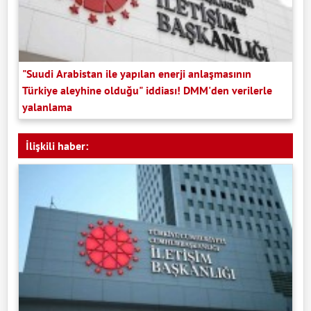
"Suudi Arabistan ile yapılan enerji anlaşmasının
Türkiye aleyhine olduğu" iddiası! DMM'den verilerle
yalanlama
İlişkili haber: