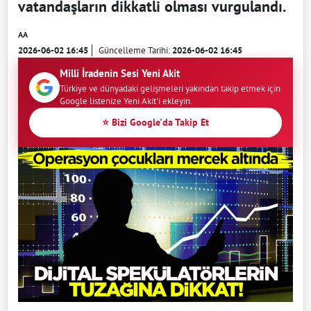
vatandaşların dikkatli olması vurgulandı.
AA
2026-06-02 16:45
Güncelleme Tarihi:
2026-06-02 16:45
Milli İradenin Sesi Yeni Akit
Türkiye ve dünyadaki gelişmeleri yakından takip etmek için
Google listenize Yeni Akit'i ekleyin.
⭐ Bizi Google'da Takip Et