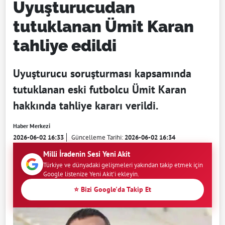
Uyuşturucudan
tutuklanan Ümit Karan
tahliye edildi
Uyuşturucu soruşturması kapsamında
tutuklanan eski futbolcu Ümit Karan
hakkında tahliye kararı verildi.
Haber Merkezi
2026-06-02 16:33
Güncelleme Tarihi:
2026-06-02 16:34
Milli İradenin Sesi Yeni Akit
Türkiye ve dünyadaki gelişmeleri yakından takip etmek için
Google listenize Yeni Akit'i ekleyin.
⭐ Bizi Google'da Takip Et