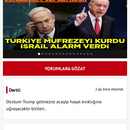
YORUMLARA GÖZAT
2 ay önce eklendi.
Dertli
Dostum Trump gelmezse acayip hayal kırıklığına
uğrayacaktır birileri..