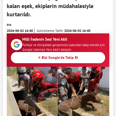
kalan eşek, ekiplerin müdahalesiyle
kurtarıldı.
IHA
2026-06-02 16:40
Güncelleme Tarihi:
2026-06-02 16:40
Milli İradenin Sesi Yeni Akit
Türkiye ve dünyadaki gelişmeleri yakından takip etmek için
Google listenize Yeni Akit'i ekleyin.
⭐ Bizi Google'da Takip Et