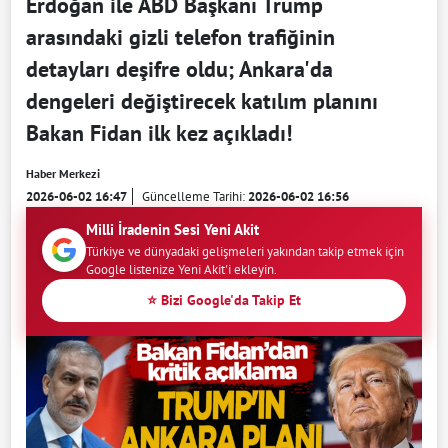
Erdoğan ile ABD Başkanı Trump
arasındaki gizli telefon trafiğinin
detayları deşifre oldu; Ankara'da
dengeleri değiştirecek katılım planını
Bakan Fidan ilk kez açıkladı!
Haber Merkezi
2026-06-02 16:47
Güncelleme Tarihi:
2026-06-02 16:56
Milli İradenin Sesi Yeni Akit
Türkiye ve dünyadaki gelişmeleri yakından takip etmek için
Google listenize Yeni Akit'i ekleyin.
⭐ Bizi Google'da Takip Et