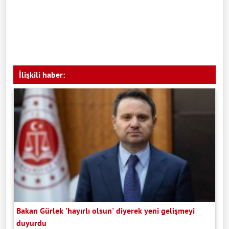
İlişkili haber:
Bakan Gürlek 'hayırlı olsun' diyerek yeni gelişmeyi
duyurdu