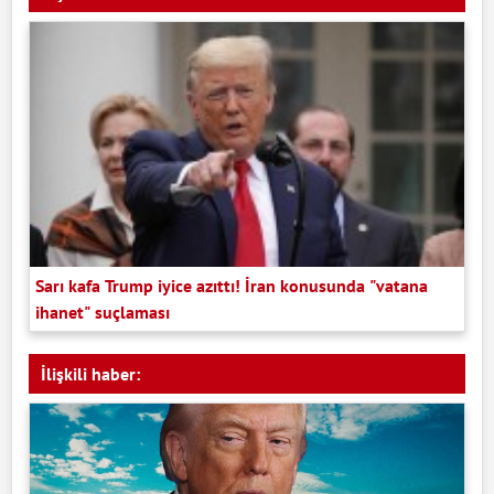
Sarı kafa Trump iyice azıttı! İran konusunda "vatana
ihanet" suçlaması
İlişkili haber: