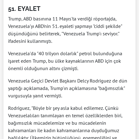
51. EYALET
Trump, ABD basınına 11 Mayıs'ta verdiği röportajda,
Venezuela'yı ABD'nin 51. eyaleti yapmayı "ciddi şekilde"
düşündüğünü belirterek, "Venezuela Trump'ı seviyor."
ifadesini kullanmıştı.
Venezuela'da "40 trilyon dolarlık" petrol bulunduğuna
işaret eden Trump, bu ülke kaynaklarının ABD için çok
önemli olduğunun altını çizmişti.
Venezuela Geçici Devlet Başkanı Delcy Rodriguez de dün
yaptığı açıklamada, Trump'ın açıklamasına "bağımsızlık"
vurgusuyla yanıt vermişti.
Rodriguez, "Böyle bir şey asla kabul edilemez. Çünkü
Venezuelalıları tanımlayan en temel özelliklerden biri,
bağımsızlık mücadelemize ve bu mücadelenin
kahramanları ile kadın kahramanlarına duyduğumuz
bağlılıktır. Ülkemizin bütünlüğünü, egemenliğini ve