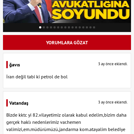
YORUMLARA GÖZAT
3 ay önce eklendi.
ğavıs
İran değil tabi ki petrol de bol
3 ay önce eklendi.
Vatandaş
Bizde kktc yi 82.vilayetimiz olarak kabul edelim,bizim daha
gerçek haklı nedenlerimiz var.hemen
valimizi,em.müdürümüzü,jandarma kom.atayalim belediye