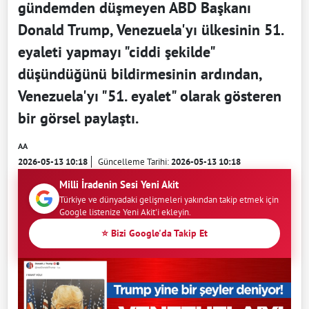
gündemden düşmeyen ABD Başkanı
Donald Trump, Venezuela'yı ülkesinin 51.
eyaleti yapmayı "ciddi şekilde"
düşündüğünü bildirmesinin ardından,
Venezuela'yı "51. eyalet" olarak gösteren
bir görsel paylaştı.
AA
2026-05-13 10:18
Güncelleme Tarihi:
2026-05-13 10:18
Milli İradenin Sesi Yeni Akit
Türkiye ve dünyadaki gelişmeleri yakından takip etmek için
Google listenize Yeni Akit'i ekleyin.
⭐ Bizi Google'da Takip Et