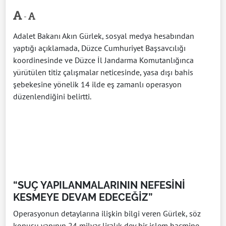
-
Adalet Bakanı Akın Gürlek, sosyal medya hesabından
yaptığı açıklamada, Düzce Cumhuriyet Başsavcılığı
koordinesinde ve Düzce İl Jandarma Komutanlığınca
yürütülen titiz çalışmalar neticesinde, yasa dışı bahis
şebekesine yönelik 14 ilde eş zamanlı operasyon
düzenlendiğini belirtti.
“SUÇ YAPILANMALARININ NEFESİNİ
KESMEYE DEVAM EDECEĞİZ”
Operasyonun detaylarına ilişkin bilgi veren Gürlek, söz
konusu yapının 24 milyar liralık dev bir işlem hacmine