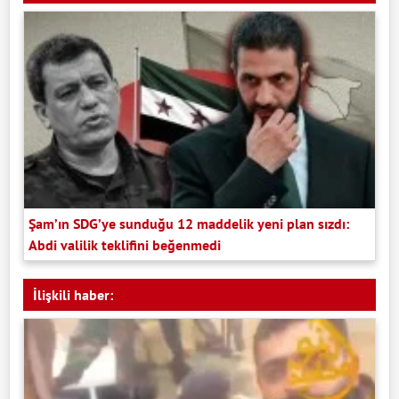
Şam’ın SDG’ye sunduğu 12 maddelik yeni plan sızdı:
Abdi valilik teklifini beğenmedi
İlişkili haber: