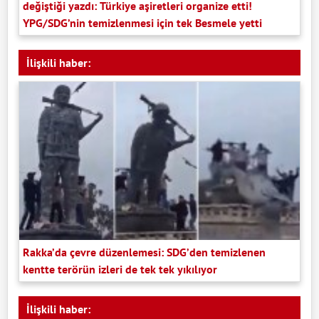
değiştiği yazdı: Türkiye aşiretleri organize etti!
YPG/SDG’nin temizlenmesi için tek Besmele yetti
İlişkili haber:
Rakka’da çevre düzenlemesi: SDG’den temizlenen
kentte terörün izleri de tek tek yıkılıyor
İlişkili haber: