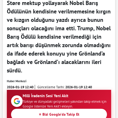
Støre mektup yollayarak Nobel Barış
Ödülünün kendisine verilmemesine kırgın
ve kızgın olduğunu yazdı ayrıca bunun
sonuçları olacağını ima etti. Trump, Nobel
Barış Ödülü kendisine verilmediği için
artık barışı düşünmek zorunda olmadığını
da ifade ederek konuyu yine Grönland’a
bağladı ve Grönland’ı alacaklarını ileri
sürdü.
Haber Merkezi
2026-01-19 12:40
Güncelleme Tarihi:
2026-01-19 12:40
Milli İradenin Sesi Yeni Akit
Türkiye ve dünyadaki gelişmeleri yakından takip etmek için
Google listenize Yeni Akit'i ekleyin.
⭐ Bizi Google'da Takip Et