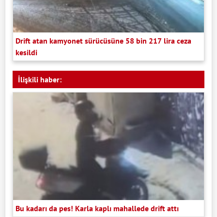
Drift atan kamyonet sürücüsüne 58 bin 217 lira ceza
kesildi
İlişkili haber:
Bu kadarı da pes! Karla kaplı mahallede drift attı