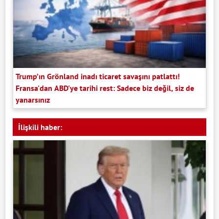
Trump’ın Grönland inadı ticaret savaşını patlattı!
Fransa'dan ABD'ye tarihi rest: Sadece biz değil, siz de
yanarsınız
İlişkili haber: