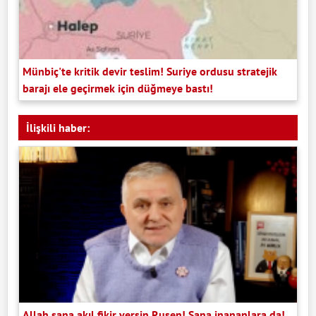
Münbiç'te kritik devir teslim! Suriye ordusu stratejik
barajı ele geçirmek için düğmeye bastı!
İlişkili haber:
Allah sana akıl fikir versin Ruşen! Sana inananlara da!