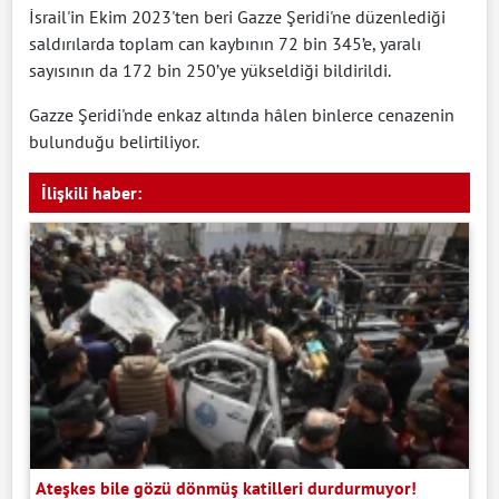
İsrail'in Ekim 2023'ten beri Gazze Şeridi'ne düzenlediği
saldırılarda toplam can kaybının 72 bin 345’e, yaralı
sayısının da 172 bin 250’ye yükseldiği bildirildi.
Gazze Şeridi'nde enkaz altında hâlen binlerce cenazenin
bulunduğu belirtiliyor.
İlişkili haber:
Ateşkes bile gözü dönmüş katilleri durdurmuyor!