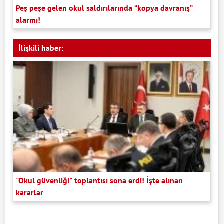
Peş peşe gelen okul saldırılarında “kopya davranış”
alarmı!
İlişkili haber:
"Okul güvenliği" toplantısı sona erdi! İşte alınan
kararlar