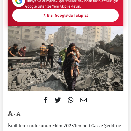
Türkiye ve dünyadaki gelişmeleri yakından takip etmek için
Google listenize Yeni Akit'i ekleyin.
⭐ Bizi Google'da Takip Et
-
İsrail terör ordusunun Ekim 2023'ten beri Gazze Şeridi'ne