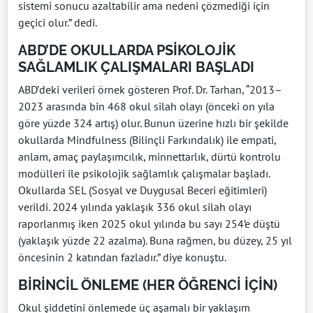
sistemi sonucu azaltabilir ama nedeni çözmediği için
geçici olur.” dedi.
ABD’DE OKULLARDA PSİKOLOJİK
SAĞLAMLIK ÇALIŞMALARI BAŞLADI
ABD’deki verileri örnek gösteren Prof. Dr. Tarhan, “2013–
2023 arasında bin 468 okul silah olayı (önceki on yıla
göre yüzde 324 artış) olur. Bunun üzerine hızlı bir şekilde
okullarda Mindfulness (Bilinçli Farkındalık) ile empati,
anlam, amaç paylaşımcılık, minnettarlık, dürtü kontrolu
modülleri ile psikolojik sağlamlık çalışmalar başladı.
Okullarda SEL (Sosyal ve Duygusal Beceri eğitimleri)
verildi. 2024 yılında yaklaşık 336 okul silah olayı
raporlanmış iken 2025 okul yılında bu sayı 254’e düştü
(yaklaşık yüzde 22 azalma). Buna rağmen, bu düzey, 25 yıl
öncesinin 2 katından fazladır.” diye konuştu.
BİRİNCİL ÖNLEME (HER ÖĞRENCİ İÇİN)
Okul şiddetini önlemede üç aşamalı bir yaklaşım