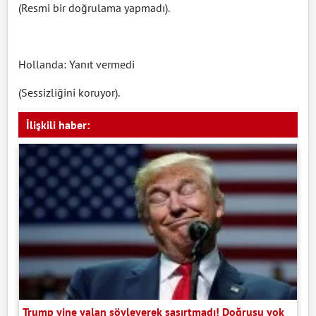
(Resmi bir doğrulama yapmadı).
Hollanda: Yanıt vermedi
(Sessizliğini koruyor).
İlişkili haber:
Trump yine yalan söyleyerek şaşırtmadı! Doğrusu yok