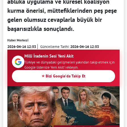
abluka uygulama ve küresel koalisyon
kurma önerisi, müttefiklerinden peş peşe
gelen olumsuz cevaplarla büyük bir
başarısızlıkla sonuçlandı.
Haber Merkezi
2026-04-16 12:53
Güncelleme Tarihi:
2026-04-16 12:53
Milli İradenin Sesi Yeni Akit
Türkiye ve dünyadaki gelişmeleri yakından takip etmek için
Google listenize Yeni Akit'i ekleyin.
⭐ Bizi Google'da Takip Et