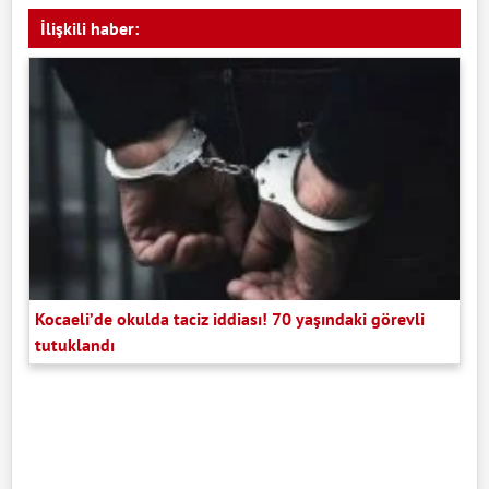
İlişkili haber:
Kocaeli’de okulda taciz iddiası! 70 yaşındaki görevli
tutuklandı