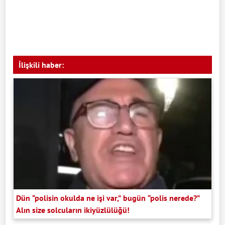
İlişkili haber:
Dün “polisin okulda ne işi var,” bugün “polis nerede?”
Alın size solcuların ikiyüzlülüğü!