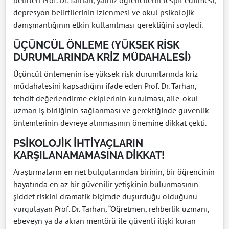
belirten Prof. Dr. Tarhan, yalnız öğrencilerin tespit edilmesi,
depresyon belirtilerinin izlenmesi ve okul psikolojik
danışmanlığının etkin kullanılması gerektiğini söyledi.
ÜÇÜNCÜL ÖNLEME (YÜKSEK RİSK
DURUMLARINDA KRİZ MÜDAHALESİ)
Üçüncül önlemenin ise yüksek risk durumlarında kriz
müdahalesini kapsadığını ifade eden Prof. Dr. Tarhan,
tehdit değerlendirme ekiplerinin kurulması, aile-okul-
uzman iş birliğinin sağlanması ve gerektiğinde güvenlik
önlemlerinin devreye alınmasının önemine dikkat çekti.
PSİKOLOJİK İHTİYAÇLARIN
KARŞILANAMAMASINA DİKKAT!
Araştırmaların en net bulgularından birinin, bir öğrencinin
hayatında en az bir güvenilir yetişkinin bulunmasının
şiddet riskini dramatik biçimde düşürdüğü olduğunu
vurgulayan Prof. Dr. Tarhan, “Öğretmen, rehberlik uzmanı,
ebeveyn ya da akran mentörü ile güvenli ilişki kuran