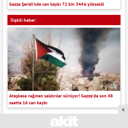
Gazze Şeridi'nde can kaybı 72 bin 344'e yükseldi
İlişkili haber:
Ateşkese rağmen saldırılar sürüyor! Gazze’de son 48
saatte 16 can kaybı
x