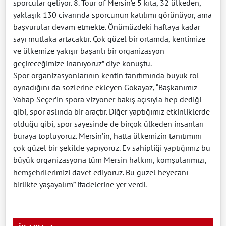
sporcular geliyor. 8. Tour of Mersin’e 5 kıta, 32 ülkeden,
yaklaşık 130 civarında sporcunun katılımı görünüyor, ama
başvurular devam etmekte. Önümüzdeki haftaya kadar
sayı mutlaka artacaktır. Çok güzel bir ortamda, kentimize
ve ülkemize yakışır başarılı bir organizasyon
geçireceğimize inanıyoruz” diye konuştu.
Spor organizasyonlarının kentin tanıtımında büyük rol
oynadığını da sözlerine ekleyen Gökayaz, “Başkanımız
Vahap Seçer’in spora vizyoner bakış açısıyla hep dediği
gibi, spor aslında bir araçtır. Diğer yaptığımız etkinliklerde
olduğu gibi, spor sayesinde de birçok ülkeden insanları
buraya topluyoruz. Mersin’in, hatta ülkemizin tanıtımını
çok güzel bir şekilde yapıyoruz. Ev sahipliği yaptığımız bu
büyük organizasyona tüm Mersin halkını, komşularımızı,
hemşehrilerimizi davet ediyoruz. Bu güzel heyecanı
birlikte yaşayalım” ifadelerine yer verdi.