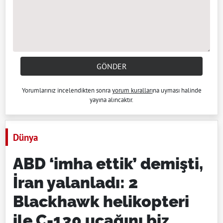
GÖNDER
Yorumlarınız incelendikten sonra
yorum kuralları
na uyması halinde
yayına alıncaktır.
Dünya
ABD ‘imha ettik’ demişti,
İran yalanladı: 2
Blackhawk helikopteri
ile C-130 uçağını biz