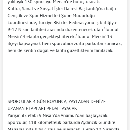
yaklaşık 130 sporcuyu Mersin’de buluşturacak.
Kültür, Sanat ve Sosyal İşler Dairesi Başkanlığı’na bağlı
Gençlik ve Spor Hizmetleri Şube Müdürlüğü
koordinesinde, Türkiye Bisiklet Federasyonu iş birliğiyle
9-12 Nisan tarihleri arasında düzenlenecek olan ‘Tour of
Mersin’ 4 etapta gerçekleştirilecek. ‘Tour of Mersin’ 13
ilçeyi kapsayarak hem sporculara zorlu parkurlar sunacak,
hem de kentin doğal ve tarihi güzelliklerini tanıtacak.
SPORCULAR 4 GÜN BOYUNCA, YAYLADAN DENİZE
UZANAN ETAPLARI PEDALLAYACAK
Yarışın ilk etabı 9 Nisan’da Anamur’dan başlayacak.
Sporcular, 118 kilometrelik parkurda Aydıncık Gilindire
Mağarası’nda bitiş çizgisine ulaşacak. 2. etap 10 Nisan’da