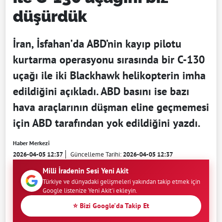
düşürdük
İran, İsfahan’da ABD’nin kayıp pilotu
kurtarma operasyonu sırasında bir C-130
uçağı ile iki Blackhawk helikopterin imha
edildiğini açıkladı. ABD basını ise bazı
hava araçlarının düşman eline geçmemesi
için ABD tarafından yok edildiğini yazdı.
Haber Merkezi
2026-04-05 12:37
Güncelleme Tarihi:
2026-04-05 12:37
Milli İradenin Sesi Yeni Akit
Türkiye ve dünyadaki gelişmeleri yakından takip etmek için
Google listenize Yeni Akit'i ekleyin.
⭐ Bizi Google'da Takip Et