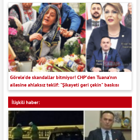
Görele'de skandallar bitmiyor! CHP’den Tuana’nın
ailesine ahlaksız teklif: "Şikayeti geri çekin" baskısı
İlişkili haber: