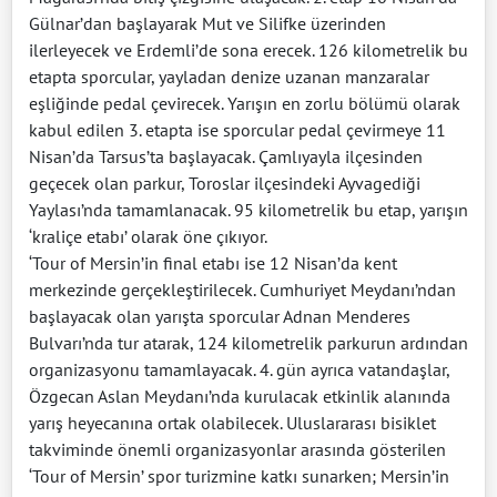
Gülnar’dan başlayarak Mut ve Silifke üzerinden
ilerleyecek ve Erdemli’de sona erecek. 126 kilometrelik bu
etapta sporcular, yayladan denize uzanan manzaralar
eşliğinde pedal çevirecek. Yarışın en zorlu bölümü olarak
kabul edilen 3. etapta ise sporcular pedal çevirmeye 11
Nisan’da Tarsus’ta başlayacak. Çamlıyayla ilçesinden
geçecek olan parkur, Toroslar ilçesindeki Ayvagediği
Yaylası’nda tamamlanacak. 95 kilometrelik bu etap, yarışın
‘kraliçe etabı’ olarak öne çıkıyor.
‘Tour of Mersin’in final etabı ise 12 Nisan’da kent
merkezinde gerçekleştirilecek. Cumhuriyet Meydanı’ndan
başlayacak olan yarışta sporcular Adnan Menderes
Bulvarı’nda tur atarak, 124 kilometrelik parkurun ardından
organizasyonu tamamlayacak. 4. gün ayrıca vatandaşlar,
Özgecan Aslan Meydanı’nda kurulacak etkinlik alanında
yarış heyecanına ortak olabilecek. Uluslararası bisiklet
takviminde önemli organizasyonlar arasında gösterilen
‘Tour of Mersin’ spor turizmine katkı sunarken; Mersin’in