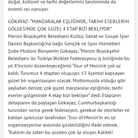
doğal, kültürel ve tarihi değerlerinin tanıtımında da
önemli rol oynuyor.
GÖKAYAZ: “MANZARALAR EŞLİĞİNDE, TARİHİ ESERLERİN
GÖLGESİNDE ÇOK GÜZEL 4 ETAP BİZİ BEKLİYOR”
Mersin Büyükşehir Belediyesi Kültür, Sanat ve Sosyal İşler
Dairesi Başkanlığı’na bağlı Gençlik ve Spor Hizmetleri
Şube Müdürü Bünyamin Gökayaz, “Mersin Büyükşehir
Belediyesi ile Türkiye Bisiklet Federasyonu iş birliğinde bu
yıl 8’incisini düzenleyeceğimiz ‘Tour of Mersin’e çok az
kaldı. Turumuz 4 etaptan oluşuyor. 13 ilçemizi kapsayan
güzel bir organizasyon olacak. Mottomuzda olduğu gibi
yayladan denize, çok güzel manzaralar eşliğinde, tarihi
eserler gölgesinde 4 etap bizi bekliyor” dedi. Etapların
detaylarını da paylaşan Gökayaz; Cumhurbaşkanlığı
turundan sonra gerek federasyon, gerekse de otoriteler ve
katılan sporcular tarafından ‘Tour of Mersin’in en iyi
organizasyonlar arasında gösterildiğini ifade ederek,
“Katılım da zaten bu yüzden çok iyi oluyor. Kaliteli