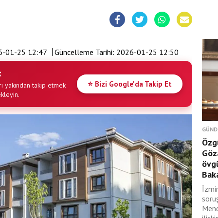
6-01-25 12:47
Güncelleme Tarihi:
2026-01-25 12:50
t
⭐ Bizi Google'da Takip Et
i yakından takip etmek
ekleyin.
GÜND
Özgü
Göza
övgü
Baka
İzmi
soru
Mend