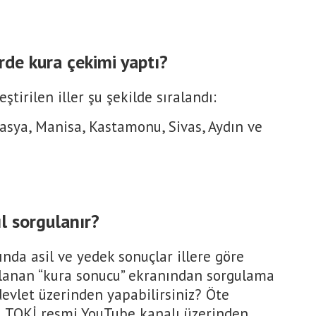
rde kura çekimi yaptı?
tirilen iller şu şekilde sıralandı:
masya, Manisa, Kastamonu, Sivas, Aydın ve
l sorgulanır?
nda asil ve yedek sonuçlar illere göre
ımlanan “kura sonucu” ekranından sorgulama
devlet üzerinden yapabilirsiniz? Öte
, TOKİ resmi YouTube kanalı üzerinden