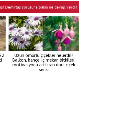
irtaş sorusuna bakın ne cevap verdi!
Yeni Parti İl Başkanı gözaltına a
•
 22
Uzun ömürlü çiçekler nelerdir?
i
Balkon, bahçe, iç mekan bitkileri:
motivasyonu arttıran dört çiçek
serisi