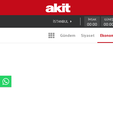
İMSAK
GÜNE
İSTANBUL
00:00
00:0
Gündem
Siyaset
Ekono