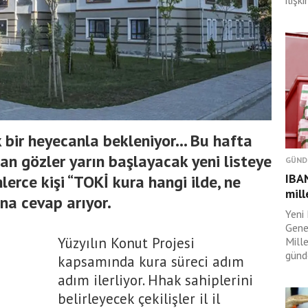
ilişk
bir heyecanla bekleniyor... Bu hafta
an gözler yarın başlayacak yeni listeye
GÜND
IBAN
lerce kişi “TOKİ kura hangi ilde, ne
mill
na cevap arıyor.
Yeni 
Gene
Yüzyılın Konut Projesi
Mille
günd
kapsamında kura süreci adım
adım ilerliyor. Hhak sahiplerini
belirleyecek çekilişler il il