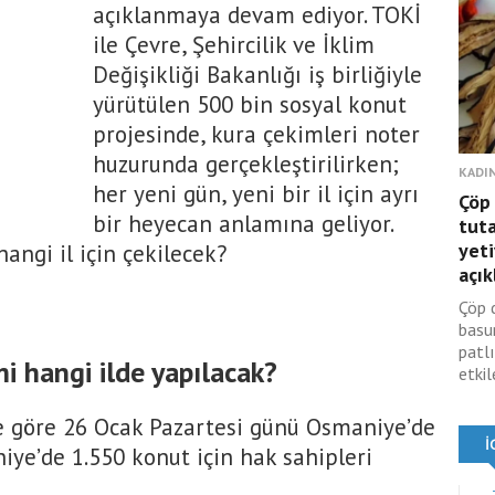
açıklanmaya devam ediyor. TOKİ
ile Çevre, Şehircilik ve İklim
Değişikliği Bakanlığı iş birliğiyle
yürütülen 500 bin sosyal konut
projesinde, kura çekimleri noter
huzurunda gerçekleştirilirken;
KADIN
her yeni gün, yeni bir il için ayrı
Çöp 
bir heyecan anlamına geliyor.
tuta
yeti
hangi il için çekilecek?
açık
Çöp 
basu
patl
i hangi ilde yapılacak?
etkile
e göre 26 Ocak Pazartesi günü Osmaniye’de
iye’de 1.550 konut için hak sahipleri