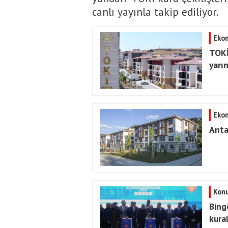
canlı yayınla takip ediliyor.
Eko
TOKİ
yarı
Eko
Anta
Konu
Bing
kural