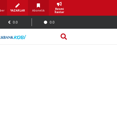
Resmi
ber
YAZARLAR
Abonelik
İlanlar
0.0
0.0