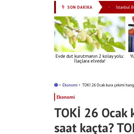
! FETÖ'cü hainin alçakça itirafları mide bulandırdı!
İstanbul Boğazı’n
SON DAKİKA
•
Evde dut kurutmanın 2 kolay yolu:
Y
İlaçlara elveda!
Ekonomi
TOKİ 26 Ocak kura çekimi hangi
Ekonomi
TOKİ 26 Ocak k
saat kaçta? TO