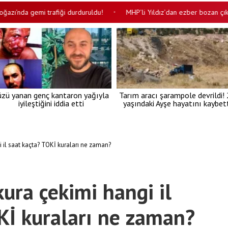
da gemi trafiği durduruldu!
MHP’li Yıldız’dan ezber bozan çıkış! Dem
•
üzü yanan genç kantaron yağıyla
Tarım aracı şarampole devrildi!
iyileştiğini iddia etti
yaşındaki Ayşe hayatını kaybett
 il saat kaçta? TOKİ kuraları ne zaman?
ura çekimi hangi il
Kİ kuraları ne zaman?