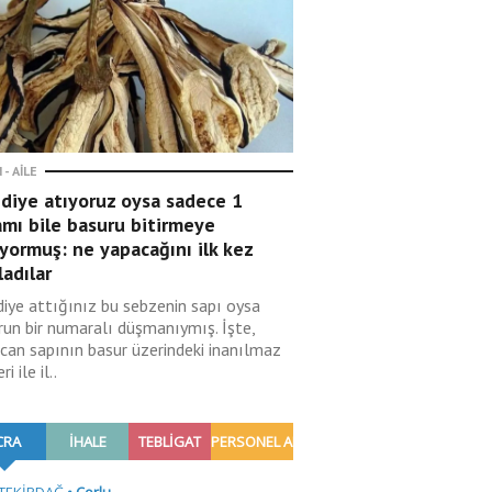
 - AILE
diye atıyoruz oysa sadece 1
mı bile basuru bitirmeye
yormuş: ne yapacağını ilk kez
ladılar
diye attığınız bu sebzenin sapı oysa
run bir numaralı düşmanıymış. İşte,
ıcan sapının basur üzerindeki inanılmaz
ri ile il..