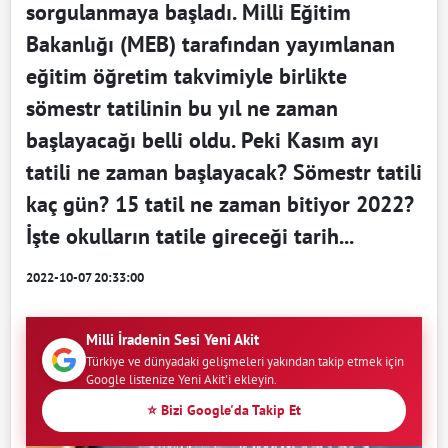
sorgulanmaya başladı. Milli Eğitim
Bakanlığı (MEB) tarafından yayımlanan
eğitim öğretim takvimiyle birlikte
sömestr tatilinin bu yıl ne zaman
başlayacağı belli oldu. Peki Kasım ayı
tatili ne zaman başlayacak? Sömestr tatili
kaç gün? 15 tatil ne zaman bitiyor 2022?
İşte okulların tatile gireceği tarih...
2022-10-07 20:33:00
Milli İradenin Sesi Yeni Akit
Türkiye ve dünyadaki gelişmeleri yakından takip etmek için
Google listenize Yeni Akit'i ekleyin.
⭐ Bizi Google'da Takip Et