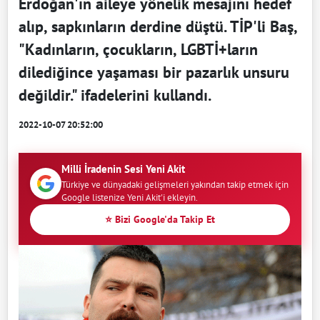
Erdoğan'ın aileye yönelik mesajını hedef
alıp, sapkınların derdine düştü. TİP'li Baş,
"Kadınların, çocukların, LGBTİ+ların
dilediğince yaşaması bir pazarlık unsuru
değildir." ifadelerini kullandı.
2022-10-07 20:52:00
Milli İradenin Sesi Yeni Akit
Türkiye ve dünyadaki gelişmeleri yakından takip etmek için
Google listenize Yeni Akit'i ekleyin.
⭐ Bizi Google'da Takip Et