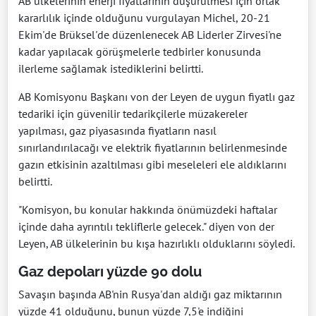
AB ülkelerinin enerji fiyatlarının düşürülmesi için ortak
kararlılık içinde olduğunu vurgulayan Michel, 20-21
Ekim'de Brüksel'de düzenlenecek AB Liderler Zirvesi'ne
kadar yapılacak görüşmelerle tedbirler konusunda
ilerleme sağlamak istediklerini belirtti.
AB Komisyonu Başkanı von der Leyen de uygun fiyatlı gaz
tedariki için güvenilir tedarikçilerle müzakereler
yapılması, gaz piyasasında fiyatların nasıl
sınırlandırılacağı ve elektrik fiyatlarının belirlenmesinde
gazın etkisinin azaltılması gibi meseleleri ele aldıklarını
belirtti.
"Komisyon, bu konular hakkında önümüzdeki haftalar
içinde daha ayrıntılı tekliflerle gelecek." diyen von der
Leyen, AB ülkelerinin bu kışa hazırlıklı olduklarını söyledi.
Gaz depoları yüzde 90 dolu
Savaşın başında AB'nin Rusya'dan aldığı gaz miktarının
yüzde 41 olduğunu, bunun yüzde 7,5'e indiğini