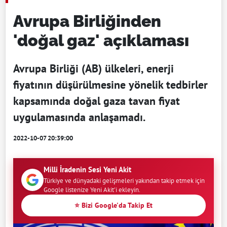
Avrupa Birliğinden
'doğal gaz' açıklaması
Avrupa Birliği (AB) ülkeleri, enerji
fiyatının düşürülmesine yönelik tedbirler
kapsamında doğal gaza tavan fiyat
uygulamasında anlaşamadı.
2022-10-07 20:39:00
Milli İradenin Sesi Yeni Akit
Türkiye ve dünyadaki gelişmeleri yakından takip etmek için
Google listenize Yeni Akit'i ekleyin.
⭐ Bizi Google'da Takip Et