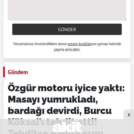
GÖNDER
Yorumlarınız incelendikten sonra
yorum kuralları
na uyması halinde
yayına alıncaktır.
Gündem
Özgür motoru iyice yaktı:
Masayı yumrukladı,
bardağı devirdi, Burcu
x
Köksal’ı tehdit etti!
Tehditse daniskasını