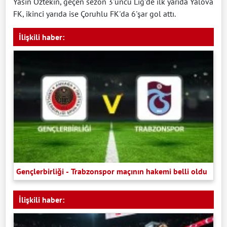
Yasin Öztekin, geçen sezon 3'üncü Lig'de ilk yarıda Yalova
FK, ikinci yarıda ise Çoruhlu FK'da 6'şar gol attı.
İlişkili haber:
Gençlerbirliği - Trabzonspor maçının hakemi belli oldu
İlişkili haber: