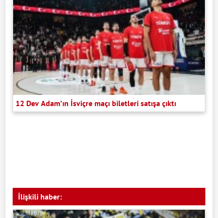
12 Dev Adam’ın İsviçre maçı biletleri satışa çıktı
İlişkili haber: