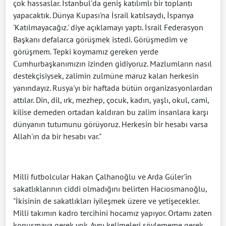
çok hassaslar. İstanbul'da geniş katılımlı bir toplantı
yapacaktık. Dünya Kupası'na İsrail katılsaydı, İspanya
'Katılmayacağız.' diye açıklamayı yaptı. İsrail Federasyon
Başkanı defalarca görüşmek istedi. Görüşmedim ve
görüşmem. Tepki koymamız gereken yerde
Cumhurbaşkanımızın izinden gidiyoruz. Mazlumların nasıl
destekçisiysek, zalimin zulmüne maruz kalan herkesin
yanındayız. Rusya'yı bir haftada bütün organizasyonlardan
attılar. Din, dil, ırk, mezhep, çocuk, kadın, yaşlı, okul, cami,
kilise demeden ortadan kaldıran bu zalim insanlara karşı
dünyanın tutumunu görüyoruz. Herkesin bir hesabı varsa
Allah'ın da bir hesabı var."
Milli futbolcular Hakan Çalhanoğlu ve Arda Güler'in
sakatlıklarının ciddi olmadığını belirten Hacıosmanoğlu,
"İkisinin de sakatlıkları iyileşmek üzere ve yetişecekler.
Milli takımın kadro tercihini hocamız yapıyor. Ortamı zaten
konuşmaya gerek yok. Aynı kelimeleri söylememe gerek