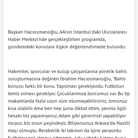
Başkan Hacıosmanoğlu, AA'nın İstanbul'daki Uluslararası
Haber Merkezi'nde gerçekleştirilen programda,
gündemdeki konulara ilişkin değerlendirmede bulundu.
Hakemler, sporcular ve kulüp çalışanlarına yönelik bahis
soruşturmasına değinen İbrahim Hacıosmanoğlu, "Bahis
konusu farklı bir konu. Yapılması gerekiyordu. Futbolun
temiz olması gerekiyor. Çocuklarımıza borcumuz var. Bu tip
makamlarda fazla uzun süre oturmayabilirsiniz, ömrünüz
kısa olabilir. Ama ben hep şuna dikkat ettim, yarınla ilgili
hesabı biz yapamıyoruz. Adam gibi görevinizi yapabiliyor
muyuz, biz onun peşindeyiz. Biliyorsunuz Ankara'da Nazilli
maçı olmuştu. Beraberlik iki takımın da işine yarıyordu.
Futbolcu gol atmaya gitmemiş, orta sahada kalmış buna