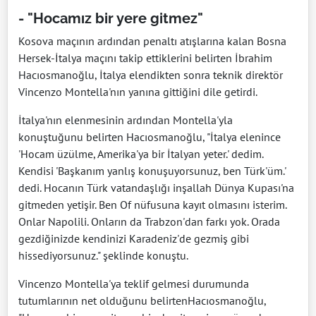
- "Hocamız bir yere gitmez"
Kosova maçının ardından penaltı atışlarına kalan Bosna
Hersek-İtalya maçını takip ettiklerini belirten İbrahim
Hacıosmanoğlu, İtalya elendikten sonra teknik direktör
Vincenzo Montella'nın yanına gittiğini dile getirdi.
İtalya'nın elenmesinin ardından Montella'yla
konuştuğunu belirten Hacıosmanoğlu, "İtalya elenince
'Hocam üzülme, Amerika'ya bir İtalyan yeter.' dedim.
Kendisi 'Başkanım yanlış konuşuyorsunuz, ben Türk'üm.'
dedi. Hocanın Türk vatandaşlığı inşallah Dünya Kupası'na
gitmeden yetişir. Ben Of nüfusuna kayıt olmasını isterim.
Onlar Napolili. Onların da Trabzon'dan farkı yok. Orada
gezdiğinizde kendinizi Karadeniz'de gezmiş gibi
hissediyorsunuz." şeklinde konuştu.
Vincenzo Montella'ya teklif gelmesi durumunda
tutumlarının net olduğunu belirtenHacıosmanoğlu,