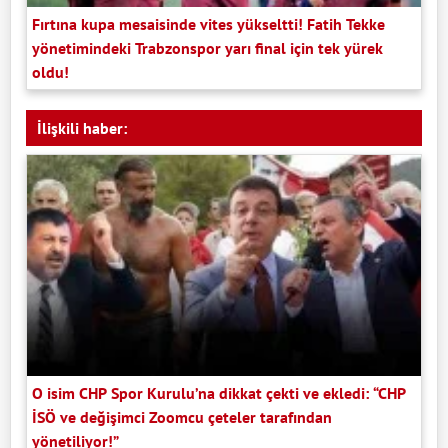
Fırtına kupa mesaisinde vites yükseltti! Fatih Tekke
yönetimindeki Trabzonspor yarı final için tek yürek
oldu!
İlişkili haber:
O isim CHP Spor Kurulu’na dikkat çekti ve ekledi: “CHP
İSÖ ve değişimci Zoomcu çeteler tarafından
yönetiliyor!”