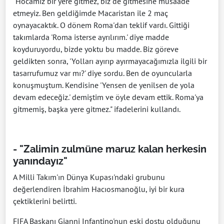
"Hocamız bir yere gitmez, biz de gitmesine müsaade
etmeyiz. Ben geldiğimde Macaristan ile 2 maç
oynayacaktık. O dönem Roma'dan teklif vardı. Gittiği
takımlarda 'Roma isterse ayrılırım.' diye madde
koyduruyordu, bizde yoktu bu madde. Biz göreve
geldikten sonra, 'Yolları ayırıp ayırmayacağımızla ilgili bir
tasarrufumuz var mı?' diye sordu. Ben de oyuncularla
konuşmuştum. Kendisine 'Yensen de yenilsen de yola
devam edeceğiz.' demiştim ve öyle devam ettik. Roma'ya
gitmemiş, başka yere gitmez." ifadelerini kullandı.
- "Zalimin zulmüne maruz kalan herkesin
yanındayız"
A Milli Takım'ın Dünya Kupası'ndaki grubunu
değerlendiren İbrahim Hacıosmanoğlu, iyi bir kura
çektiklerini belirtti.
FIFA Başkanı Gianni Infantino'nun eski dostu olduğunu