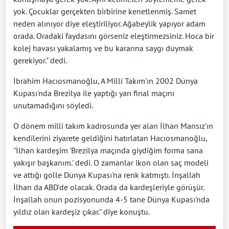
yok. Çocuklar gerçekten birbirine kenetlenmiş. Samet
neden alınıyor diye eleştiriliyor. Ağabeylik yapıyor adam
orada. Oradaki faydasını görseniz eleştirmezsiniz. Hoca bir
kolej havası yakalamış ve bu kararına saygı duymak
gerekiyor." dedi.
İbrahim Hacıosmanoğlu, A Milli Takım'ın 2002 Dünya
Kupası'nda Brezilya ile yaptığı yarı final maçını
unutamadığını söyledi.
O dönem milli takım kadrosunda yer alan İlhan Mansız'ın
kendilerini ziyarete geldiğini hatırlatan Hacıosmanoğlu,
"İlhan kardeşim 'Brezilya maçında giydiğim forma sana
yakışır başkanım.' dedi. O zamanlar ikon olan saç modeli
ve attığı golle Dünya Kupası'na renk katmıştı. İnşallah
İlhan da ABD'de olacak. Orada da kardeşleriyle görüşür.
İnşallah onun pozisyonunda 4-5 tane Dünya Kupası'nda
yıldız olan kardeşiz çıkar." diye konuştu.