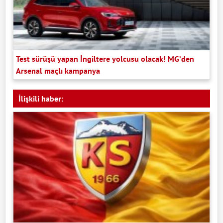
Test sürüşü yapan İngiltere yolcusu olacak! MG’den
Arsenal maçlı kampanya
İlişkili haber: