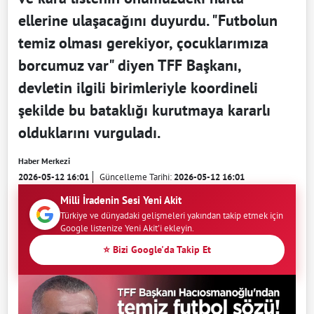
ellerine ulaşacağını duyurdu. "Futbolun
temiz olması gerekiyor, çocuklarımıza
borcumuz var" diyen TFF Başkanı,
devletin ilgili birimleriyle koordineli
şekilde bu bataklığı kurutmaya kararlı
olduklarını vurguladı.
Haber Merkezi
2026-05-12 16:01
Güncelleme Tarihi:
2026-05-12 16:01
Milli İradenin Sesi Yeni Akit
Türkiye ve dünyadaki gelişmeleri yakından takip etmek için
Google listenize Yeni Akit'i ekleyin.
⭐ Bizi Google'da Takip Et