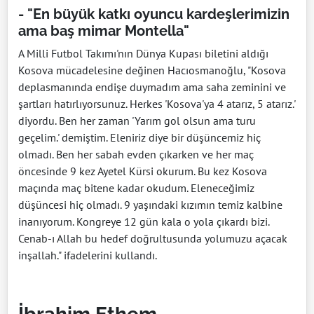
- "En büyük katkı oyuncu kardeşlerimizin
ama baş mimar Montella"
A Milli Futbol Takımı'nın Dünya Kupası biletini aldığı
Kosova mücadelesine değinen Hacıosmanoğlu, "Kosova
deplasmanında endişe duymadım ama saha zeminini ve
şartları hatırlıyorsunuz. Herkes 'Kosova'ya 4 atarız, 5 atarız.'
diyordu. Ben her zaman 'Yarım gol olsun ama turu
geçelim.' demiştim. Eleniriz diye bir düşüncemiz hiç
olmadı. Ben her sabah evden çıkarken ve her maç
öncesinde 9 kez Ayetel Kürsi okurum. Bu kez Kosova
maçında maç bitene kadar okudum. Eleneceğimiz
düşüncesi hiç olmadı. 9 yaşındaki kızımın temiz kalbine
inanıyorum. Kongreye 12 gün kala o yola çıkardı bizi.
Cenab-ı Allah bu hedef doğrultusunda yolumuzu açacak
inşallah." ifadelerini kullandı.