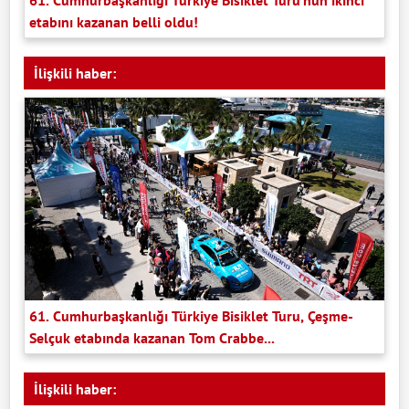
61. Cumhurbaşkanlığı Türkiye Bisiklet Turu’nun ikinci
etabını kazanan belli oldu!
İlişkili haber:
61. Cumhurbaşkanlığı Türkiye Bisiklet Turu, Çeşme-
Selçuk etabında kazanan Tom Crabbe...
İlişkili haber: