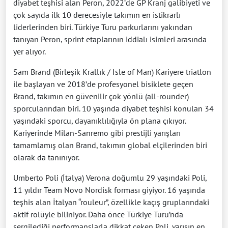
diyabet teşhisi alan Peron, 2022’de GP Kranj galibiyeti ve
çok sayıda ilk 10 derecesiyle takımın en istikrarlı
liderlerinden biri. Türkiye Turu parkurlarını yakından
tanıyan Peron, sprint etaplarının iddialı isimleri arasında
yer alıyor.
Sam Brand (Birleşik Krallık / Isle of Man) Kariyere triatlon
ile başlayan ve 2018’de profesyonel bisiklete geçen
Brand, takımın en güvenilir çok yönlü (all-rounder)
sporcularından biri. 10 yaşında diyabet teşhisi konulan 34
yaşındaki sporcu, dayanıklılığıyla ön plana çıkıyor.
Kariyerinde Milan-Sanremo gibi prestijli yarışları
tamamlamış olan Brand, takımın global elçilerinden biri
olarak da tanınıyor.
Umberto Poli (İtalya) Verona doğumlu 29 yaşındaki Poli,
11 yıldır Team Novo Nordisk forması giyiyor. 16 yaşında
teşhis alan İtalyan “rouleur”, özellikle kaçış gruplarındaki
aktif rolüyle biliniyor. Daha önce Türkiye Turu’nda
sergilediği performanslarla dikkat çeken Poli, yarışın en