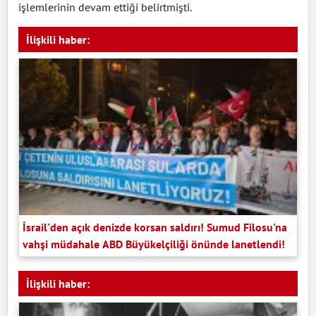
işlemlerinin devam ettiği belirtmişti.
İlişkili haber:
İsrail'den açık denizde korsan saldırı! Sumud Filosu'na
vahşi müdahale ABD Büyükelçiliği önünde lanetlendi!
İlişkili haber: