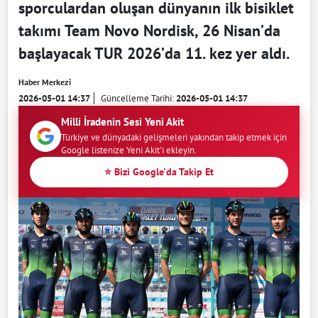
sporculardan oluşan dünyanın ilk bisiklet
takımı Team Novo Nordisk, 26 Nisan’da
başlayacak TUR 2026’da 11. kez yer aldı.
Haber Merkezi
2026-05-01 14:37
Güncelleme Tarihi:
2026-05-01 14:37
Milli İradenin Sesi Yeni Akit
Türkiye ve dünyadaki gelişmeleri yakından takip etmek için
Google listenize Yeni Akit'i ekleyin.
⭐ Bizi Google'da Takip Et