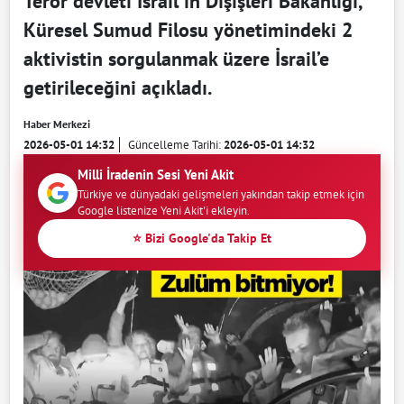
Terör devleti İsrail'in Dışişleri Bakanlığı,
Küresel Sumud Filosu yönetimindeki 2
aktivistin sorgulanmak üzere İsrail’e
getirileceğini açıkladı.
Haber Merkezi
2026-05-01 14:32
Güncelleme Tarihi:
2026-05-01 14:32
Milli İradenin Sesi Yeni Akit
Türkiye ve dünyadaki gelişmeleri yakından takip etmek için
Google listenize Yeni Akit'i ekleyin.
⭐ Bizi Google'da Takip Et