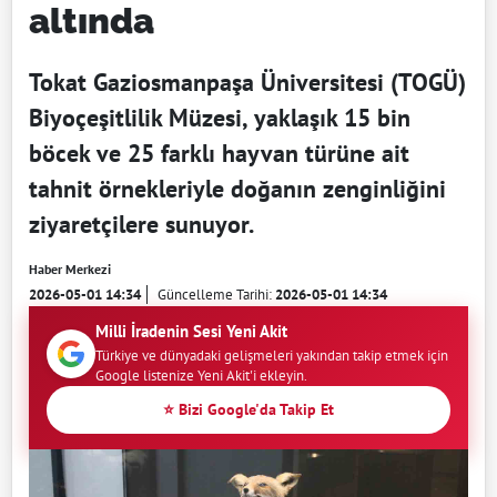
altında
Tokat Gaziosmanpaşa Üniversitesi (TOGÜ)
Biyoçeşitlilik Müzesi, yaklaşık 15 bin
böcek ve 25 farklı hayvan türüne ait
tahnit örnekleriyle doğanın zenginliğini
ziyaretçilere sunuyor.
Haber Merkezi
2026-05-01 14:34
Güncelleme Tarihi:
2026-05-01 14:34
Milli İradenin Sesi Yeni Akit
Türkiye ve dünyadaki gelişmeleri yakından takip etmek için
Google listenize Yeni Akit'i ekleyin.
⭐ Bizi Google'da Takip Et