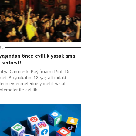
EL
yaşından önce evlilik yasak ama
 serbest!'
ofya Camii eski Baş İmamı Prof. Dr.
et Boynukalın, 18 yaş altındaki
lerin evlenmelerine yönelik yasal
lemeler ile evlilik ..