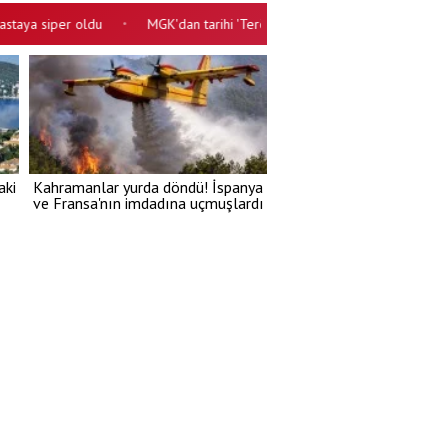
 siper oldu
MGK'dan tarihi 'Terörsüz Türkiye' bildirisi! Devletin zi
•
aki
Kahramanlar yurda döndü! İspanya
ve Fransa'nın imdadına uçmuşlardı