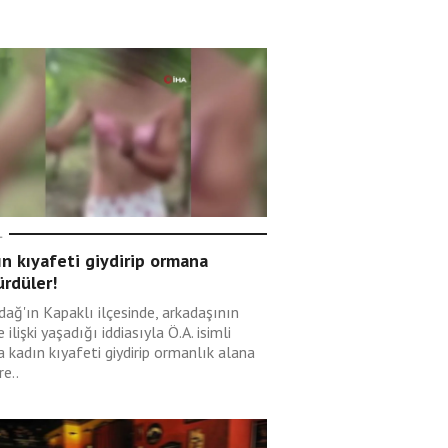
L
n kıyafeti giydirip ormana
rdüler!
dağ'ın Kapaklı ilçesinde, arkadaşının
e ilişki yaşadığı iddiasıyla Ö.A. isimli
 kadın kıyafeti giydirip ormanlık alana
e..