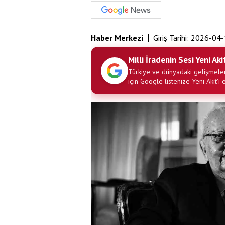
Haber Merkezi
Giriş Tarihi:
2026-04-
Milli İradenin Sesi Yeni Aki
Türkiye ve dünyadaki gelişmeler
için Google listenize Yeni Akit'i 