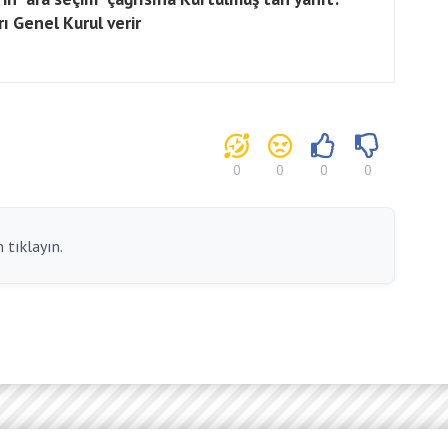
rı Genel Kurul verir
0
0
0
0
 tıklayın.