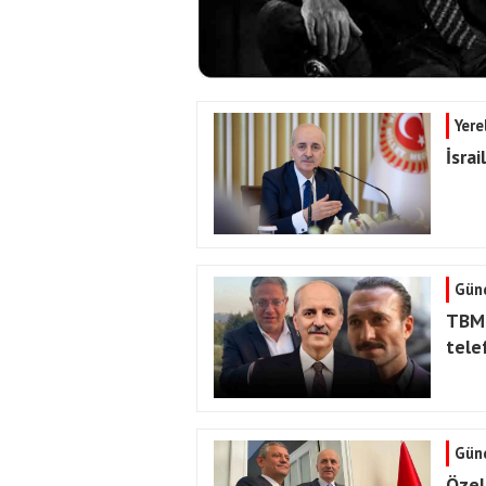
Yere
İsra
Gün
TBMM
tele
Gün
Özel