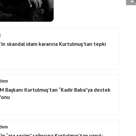
l
il'in skandal idam kararına Kurtulmuş'tan tepki
dem
 Başkanı Kurtulmuş’tan “Kadir Baba”ya destek
fonu
dem
’in “ara seçim” çağrısına Kurtulmuş’tan yanıt: