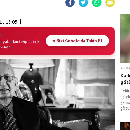
11 18:05
t
⭐ Bizi Google'da Takip Et
i yakından takip etmek
ekleyin.
YERE
Kadı
götü
Tekir
eşiyl
şahsa
götür