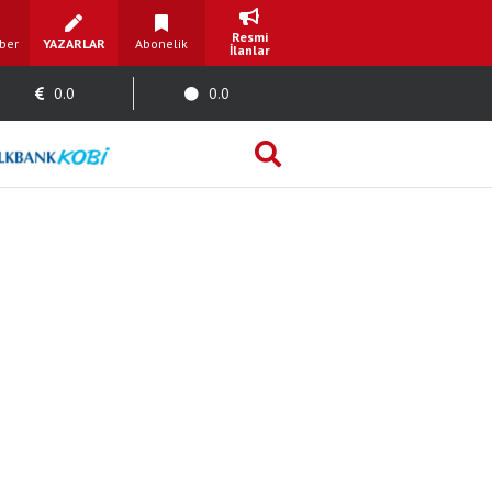
Resmi
ber
YAZARLAR
Abonelik
İlanlar
0.0
0.0