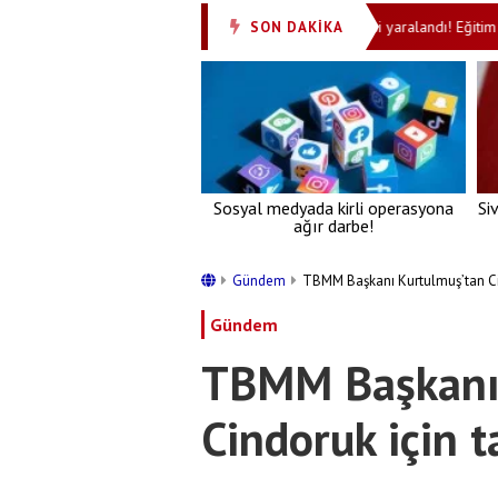
kişi öldü, 13 kişi yaralandı!
Pilotaj öğrencisi yaralandı! Eğitim uçağ
SON DAKİKA
•
Sosyal medyada kirli operasyona
Si
ağır darbe!
Gündem
TBMM Başkanı Kurtulmuş’tan Cin
Gündem
TBMM Başkanı
Cindoruk için t