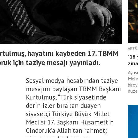
AKTÜ
tulmuş, hayatını kaybeden 17. TBMM
'18 
uk için taziye mesajı yayınladı.
zina
Ayas
Mehm
Sosyal medya hesabından taziye
birey
mesajını paylaşan TBMM Başkanı
düzen
Kurtulmuş, “Türk siyasetinde
derin izler bırakan duayen
siyasetçi Türkiye Büyük Millet
Meclisi 17. Başkanı Hüsamettin
Cindoruk’a Allah’tan rahmet;