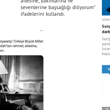
ailesine, yakınlarına ve
sevenlerine başsağlığı diliyorum”
ifadelerini kullandı.
GÜND
Sosy
dar
İlet
yürü
İsta
başl