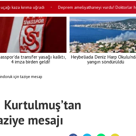
ı kaza kırıma uğradı
Deprem ameliyathaneyi vurdu! Doktorlar hastaya
•
vasspor'da transfer yasağı kalktı,
Heybeliada Deniz Harp Okulu'nd
4 imza birden geldi!
yangın söndürüldü
doruk için taziye mesajı
 Kurtulmuş’tan
aziye mesajı