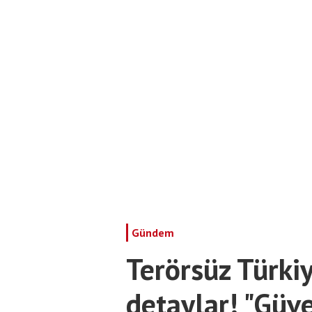
Gündem
Terörsüz Türki
detaylar! "Güve