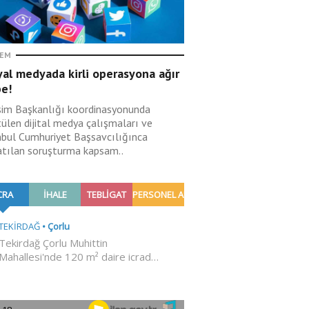
EM
al medyada kirli operasyona ağır
be!
işim Başkanlığı koordinasyonunda
tülen dijital medya çalışmaları ve
nbul Cumhuriyet Başsavcılığınca
atılan soruşturma kapsam..