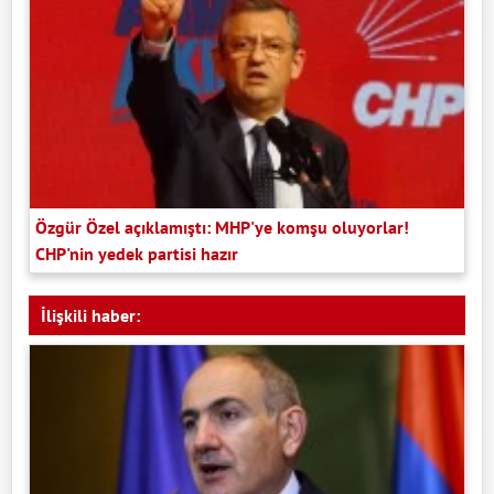
Özgür Özel açıklamıştı: MHP'ye komşu oluyorlar!
CHP'nin yedek partisi hazır
İlişkili haber: