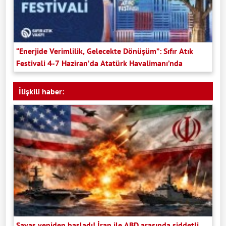
“Enerjide Verimlilik, Gelecekte Dönüşüm”: Sıfır Atık
Festivali 4-7 Haziran’da Atatürk Havalimanı’nda
İlişkili haber:
Savaş yeniden başladı! İran ile ABD arasında şiddetli