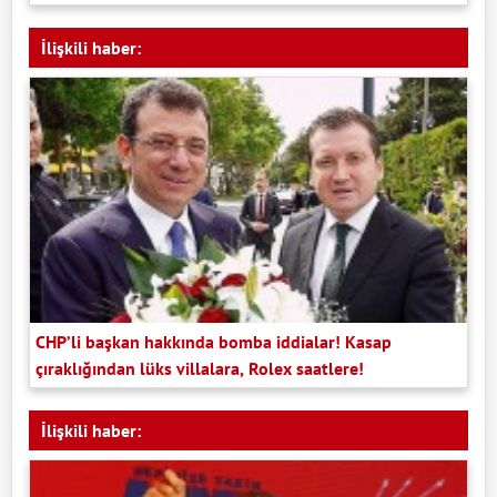
İlişkili haber:
CHP’li başkan hakkında bomba iddialar! Kasap
çıraklığından lüks villalara, Rolex saatlere!
İlişkili haber: