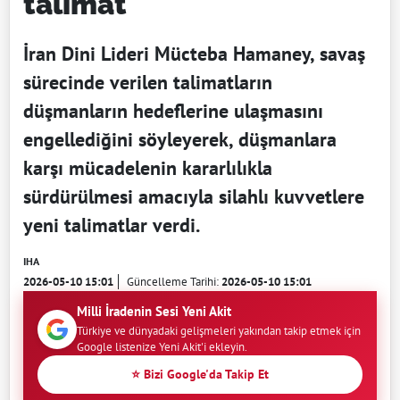
talimat
İran Dini Lideri Mücteba Hamaney, savaş
sürecinde verilen talimatların
düşmanların hedeflerine ulaşmasını
engellediğini söyleyerek, düşmanlara
karşı mücadelenin kararlılıkla
sürdürülmesi amacıyla silahlı kuvvetlere
yeni talimatlar verdi.
IHA
2026-05-10 15:01
Güncelleme Tarihi:
2026-05-10 15:01
Milli İradenin Sesi Yeni Akit
Türkiye ve dünyadaki gelişmeleri yakından takip etmek için
Google listenize Yeni Akit'i ekleyin.
⭐ Bizi Google'da Takip Et