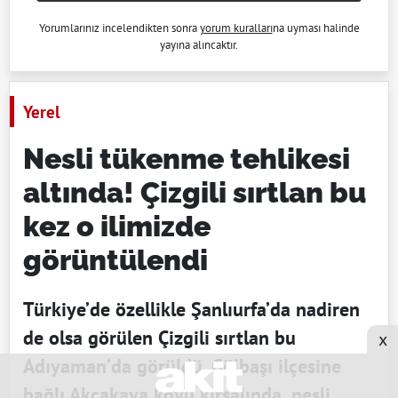
Yorumlarınız incelendikten sonra
yorum kuralları
na uyması halinde
yayına alıncaktır.
Yerel
Nesli tükenme tehlikesi
altında! Çizgili sırtlan bu
kez o ilimizde
görüntülendi
Türkiye’de özellikle Şanlıurfa’da nadiren
de olsa görülen Çizgili sırtlan bu
x
Adıyaman’da görüldü. Gölbaşı ilçesine
bağlı Akçakaya köyü kırsalında, nesli