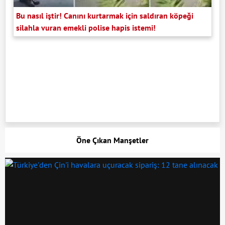
Bu nasıl iştir! Canını kurtarmak için saldıran köpeği
silahla vuran emekli polise hapis istemi!
Öne Çıkan Manşetler