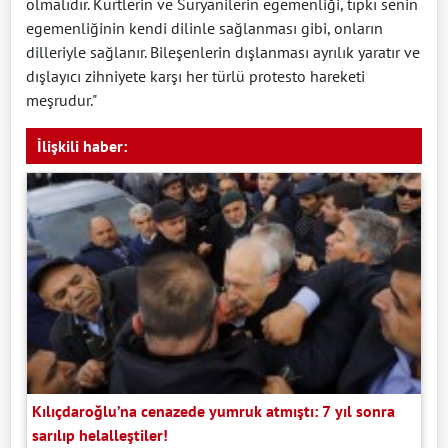
olmalıdır. Kürtlerin ve Suryanilerin egemenliği, tıpkı senin
egemenliğinin kendi dilinle sağlanması gibi, onların
dilleriyle sağlanır. Bileşenlerin dışlanması ayrılık yaratır ve
dışlayıcı zihniyete karşı her türlü protesto hareketi
meşrudur."
İlişkili haber:
Kılıçdaroğlu’na cenazede yumruk atmıştı: 7 yıl sonra
sarılıp helalleştiler!