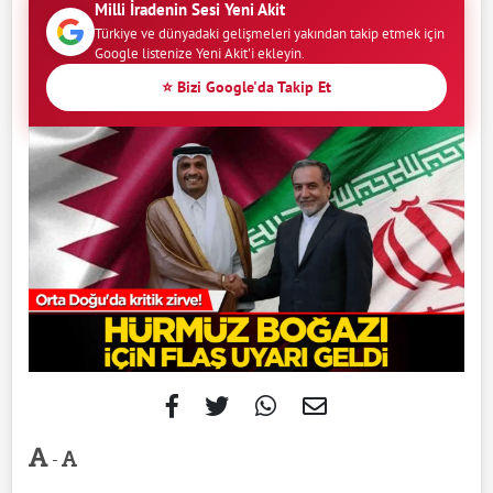
Milli İradenin Sesi Yeni Akit
Türkiye ve dünyadaki gelişmeleri yakından takip etmek için
Google listenize Yeni Akit'i ekleyin.
⭐ Bizi Google'da Takip Et
-