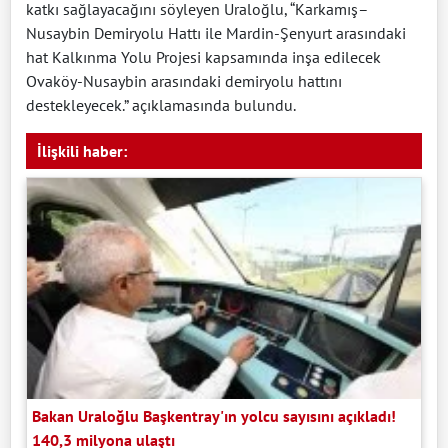
katkı sağlayacağını söyleyen Uraloğlu, “Karkamış–
Nusaybin Demiryolu Hattı ile Mardin-Şenyurt arasındaki
hat Kalkınma Yolu Projesi kapsamında inşa edilecek
Ovaköy-Nusaybin arasındaki demiryolu hattını
destekleyecek.” açıklamasında bulundu.
İlişkili haber:
Bakan Uraloğlu Başkentray'ın yolcu sayısını açıkladı!
140,3 milyona ulaştı