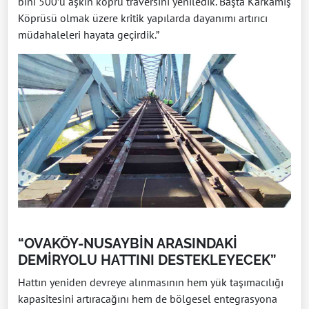
bini 500’ü aşkın köprü traversini yeniledik. Başta Karkamış
Köprüsü olmak üzere kritik yapılarda dayanımı artırıcı
müdahaleleri hayata geçirdik.”
“OVAKÖY-NUSAYBİN ARASINDAKİ
DEMİRYOLU HATTINI DESTEKLEYECEK”
Hattın yeniden devreye alınmasının hem yük taşımacılığı
kapasitesini artıracağını hem de bölgesel entegrasyona