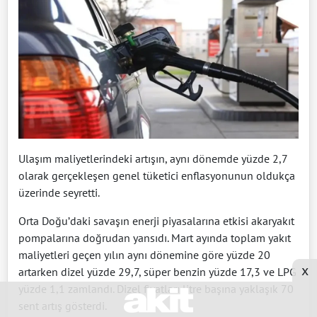
Ulaşım maliyetlerindeki artışın, aynı dönemde yüzde 2,7
olarak gerçekleşen genel tüketici enflasyonunun oldukça
üzerinde seyretti.
Orta Doğu’daki savaşın enerji piyasalarına etkisi akaryakıt
pompalarına doğrudan yansıdı. Mart ayında toplam yakıt
maliyetleri geçen yılın aynı dönemine göre yüzde 20
x
artarken dizel yüzde 29,7, süper benzin yüzde 17,3 ve LPG
yüzde 1,1 zamlandı. Dizel fiyatları litre başına yaklaşık 70
sent artış gösterdi.