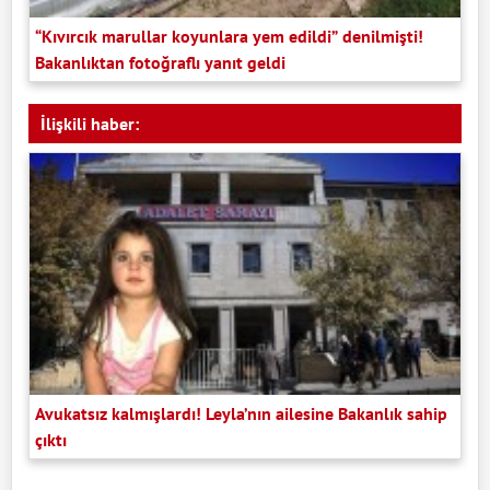
“Kıvırcık marullar koyunlara yem edildi” denilmişti!
Bakanlıktan fotoğraflı yanıt geldi
İlişkili haber:
Avukatsız kalmışlardı! Leyla’nın ailesine Bakanlık sahip
çıktı