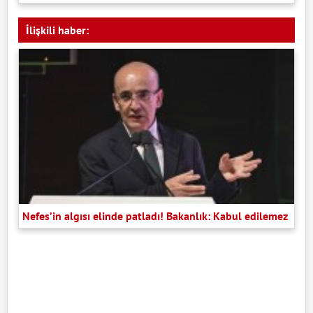
İlişkili haber:
Nefes’in algısı elinde patladı! Bakanlık: Kabul edilemez