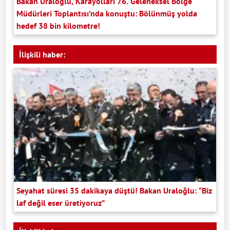
Bakan Uraloğlu, Karayolları 76. Geleneksel Bölge
Müdürleri Toplantısı’nda konuştu: Bölünmüş yolda
hedef 38 bin kilometre!
İlişkili haber:
Seyahat süresi 35 dakikaya düştü! Bakan Uraloğlu: “Biz
laf değil eser üretiyoruz”