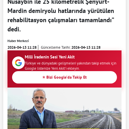
Nusaybin ile 25 kilometrelik Şenyurt-
Mardin demiryolu hatlarında yürütülen
rehabilitasyon çalışmaları tamamlandı”
dedi.
Haber Merkezi
2026-04-13 11:28
Güncelleme Tarihi:
2026-04-13 11:28
Milli İradenin Sesi Yeni Akit
Türkiye ve dünyadaki gelişmeleri yakından takip etmek için
Google listenize Yeni Akit'i ekleyin.
⭐ Bizi Google'da Takip Et