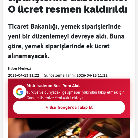
O ücret resmen kaldırıldı
Ticaret Bakanlığı, yemek siparişlerinde
yeni bir düzenlemeyi devreye aldı. Buna
göre, yemek siparişlerinde ek ücret
alınamayacak.
Haber Merkezi
2026-04-13 11:22
Güncelleme Tarihi:
2026-04-13 11:22
Milli İradenin Sesi Yeni Akit
Türkiye ve dünyadaki gelişmeleri yakından takip etmek için
Google listenize Yeni Akit'i ekleyin.
⭐ Bizi Google'da Takip Et