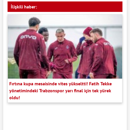
İlişkili haber:
Fırtına kupa mesaisinde vites yükseltti! Fatih Tekke
yönetimindeki Trabzonspor yarı final için tek yürek
oldu!