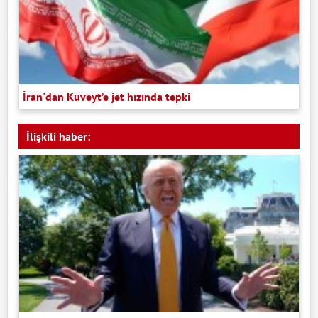
İran'dan Kuveyt’e jet hızında tepki
İlişkili haber: