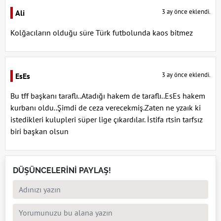
3 ay önce eklendi.
Ali
Kolğacıların olduğu süre Türk futbolunda kaos bitmez
3 ay önce eklendi.
EsEs
Bu tff başkanı taraflı..Atadığı hakem de taraflı..EsEs hakem
kurbanı oldu..Şimdi de ceza verecekmiş.Zaten ne yzaık ki
istedikleri kulupleri süper lige çıkardılar. İstifa rtsin tarfsız
biri başkan olsun
DÜŞÜNCELERİNİ PAYLAŞ!