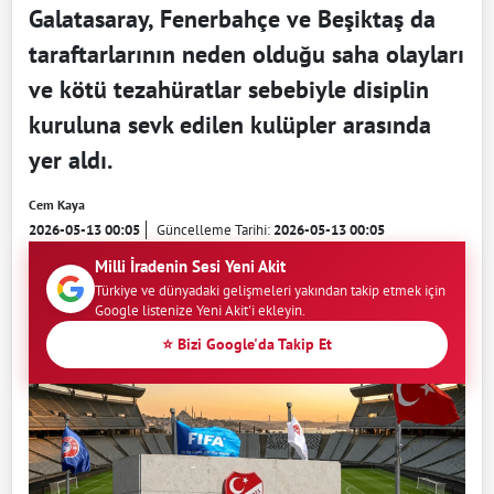
Galatasaray, Fenerbahçe ve Beşiktaş da
taraftarlarının neden olduğu saha olayları
ve kötü tezahüratlar sebebiyle disiplin
kuruluna sevk edilen kulüpler arasında
yer aldı.
Cem Kaya
2026-05-13 00:05
Güncelleme Tarihi:
2026-05-13 00:05
Milli İradenin Sesi Yeni Akit
Türkiye ve dünyadaki gelişmeleri yakından takip etmek için
Google listenize Yeni Akit'i ekleyin.
⭐ Bizi Google'da Takip Et