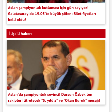
Aslan şampiyonluk kutlaması için gün sayıyor!
Galatasaray'da 19.05'te büyük şölen: Bilet fiyatları
belli oldu!
İlişkili haber:
Aslan'da şampiyonluk sevinci! Dursun Özbek'ten
rakipleri titretecek "5. yıldız" ve "Okan Buruk" mesajı!