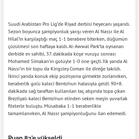
Suudi Arabistan Pro Lig’de Riyad derbisi heyecanı yaşandı.
Sezon boyunca şampiyonluk yarışı veren Al Nassr ile Al
Hilal’in karşılaştığı maç 1-1 berabere biterken, düğümün
çözülmesi son haftaya kaldı. Al-Awwal Park’ta oynanan
derbide ev sahibi, 37. dakikada köşe vuruşu sonrası
Mohamed Simakan’ın golüyle 1-0 öne geçti. İlk yarıda Al
Nassr’ın bir topu da Kingsley Coman ile direğe takıldı.
İkinci yarıda konuk ekip pozisyona girmekte zorlanırken,
beraberlik golü kaleci Bento’nun hatasıyla geldi. 90+8.
dakikada sağ taraftan kullanılan taç atışında topa çıkan
Brezilyalı kaleci Bento’nun elinden seken meşin yuvarlak
filelerle buluştu. Müsabaka 1-1 beraberlikle
tamamlanırken, Al Nassr şampiyonluğunu ilan edemedi.
Puan 83’e yükseldi