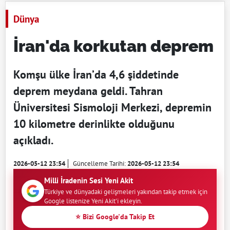
Dünya
İran'da korkutan deprem
Komşu ülke İran’da 4,6 şiddetinde
deprem meydana geldi. Tahran
Üniversitesi Sismoloji Merkezi, depremin
10 kilometre derinlikte olduğunu
açıkladı.
2026-05-12 23:54
Güncelleme Tarihi:
2026-05-12 23:54
Milli İradenin Sesi Yeni Akit
Türkiye ve dünyadaki gelişmeleri yakından takip etmek için
Google listenize Yeni Akit'i ekleyin.
⭐ Bizi Google'da Takip Et