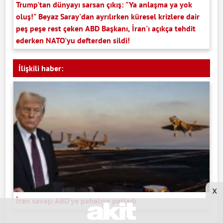
Trump'tan dünyayı sarsan çıkış: "Ya anlaşma ya yok
oluş!" Beyaz Saray'dan ayrılırken küresel krizlere dair
peş peşe rest çeken ABD Başkanı, İran'ı açıkça tehdit
ederken NATO'yu defterden sildi!
İlişkili haber:
x
İran savaşı ABD'ye pahalıya patladı