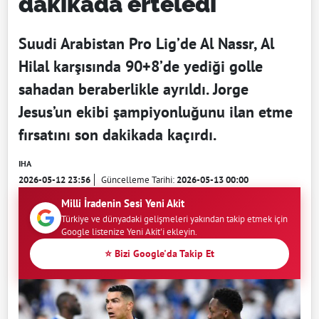
dakikada erteledi
Suudi Arabistan Pro Lig’de Al Nassr, Al
Hilal karşısında 90+8’de yediği golle
sahadan beraberlikle ayrıldı. Jorge
Jesus’un ekibi şampiyonluğunu ilan etme
fırsatını son dakikada kaçırdı.
IHA
2026-05-12 23:56
Güncelleme Tarihi:
2026-05-13 00:00
Milli İradenin Sesi Yeni Akit
Türkiye ve dünyadaki gelişmeleri yakından takip etmek için
Google listenize Yeni Akit'i ekleyin.
⭐ Bizi Google'da Takip Et