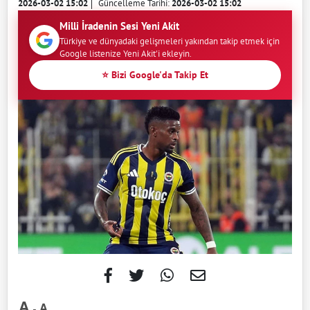
2026-03-02 15:02
Güncelleme Tarihi:
2026-03-02 15:02
Milli İradenin Sesi Yeni Akit
Türkiye ve dünyadaki gelişmeleri yakından takip etmek için
Google listenize Yeni Akit'i ekleyin.
⭐ Bizi Google'da Takip Et
-