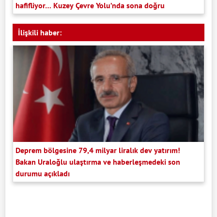
hafifliyor… Kuzey Çevre Yolu’nda sona doğru
İlişkili haber:
Deprem bölgesine 79,4 milyar liralık dev yatırım!
Bakan Uraloğlu ulaştırma ve haberleşmedeki son
durumu açıkladı