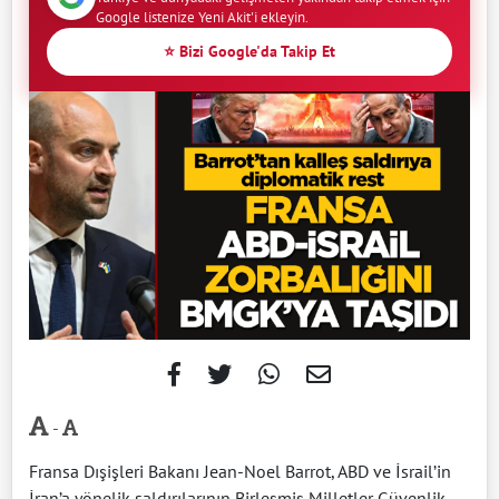
Google listenize Yeni Akit'i ekleyin.
⭐ Bizi Google'da Takip Et
-
Fransa Dışişleri Bakanı Jean-Noel Barrot, ABD ve İsrail’in
İran’a yönelik saldırılarının Birleşmiş Milletler Güvenlik