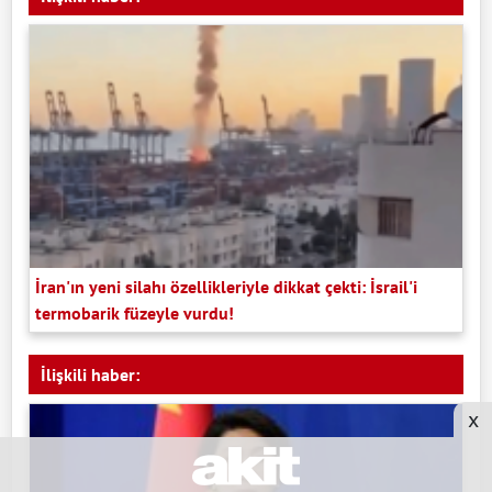
İran'ın yeni silahı özellikleriyle dikkat çekti: İsrail'i
termobarik füzeyle vurdu!
İlişkili haber:
x