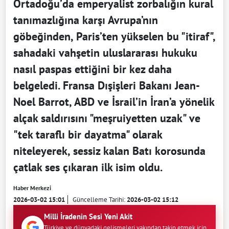
Ortadoğu’da emperyalist zorbalığın kural
tanımazlığına karşı Avrupa’nın
göbeğinden, Paris’ten yükselen bu "itiraf",
sahadaki vahşetin uluslararası hukuku
nasıl paspas ettiğini bir kez daha
belgeledi. Fransa Dışişleri Bakanı Jean-
Noel Barrot, ABD ve İsrail’in İran’a yönelik
alçak saldırısını "meşruiyetten uzak" ve
"tek taraflı bir dayatma" olarak
niteleyerek, sessiz kalan Batı korosunda
çatlak ses çıkaran ilk isim oldu.
Haber Merkezi
2026-03-02 15:01
Güncelleme Tarihi:
2026-03-02 15:12
Milli İradenin Sesi Yeni Akit
Türkiye ve dünyadaki gelişmeleri yakından takip etmek için