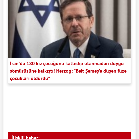
İran’da 180 kız çocuğunu katledip utanmadan duygu
sömürüsüne kalkıştı! Herzog: “Beit Şemeş’e düşen füze
çocukları öldürdü”
İlişkili haber: