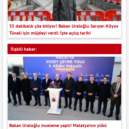
35 dakikalık çile bitiyor! Bakan Uraloğlu Sarıyer-Kilyos
Tüneli için müjdeyi verdi: İşte açılış tarihi
İlişkili haber:
Bakan Uraloğlu inceleme yaptı! Malatya’nın yükü