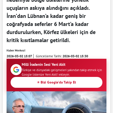
uçuşların askıya alındığını açıkladı.
İran’dan Lübnan’a kadar geniş bir
coğrafyada seferler 6 Mart’a kadar
durdurulurken, Körfez ülkeleri için de
kritik kısıtlamalar getirildi.
Haber Merkezi
2026-03-02 15:07
Güncelleme Tarihi:
2026-03-02 15:30
Milli İradenin Sesi Yeni Akit
Türkiye ve dünyadaki gelişmeleri yakından takip etmek için
Google listenize Yeni Akit'i ekleyin.
⭐ Bizi Google'da Takip Et