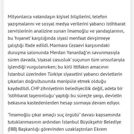
Milyonlarca vatandaşın kişisel bilgilerini, telefon
yazışmalarını ve sosyal medya verilerini yabancı istihbarat
servislerinin analizine sunan İmamoğlu ve yandaşlarının,
bu 'hıyanet' karşılığında siyasi menfaat devşirmeye
çalıştığı ifade edildi. Marmara Cezaevi karşısındaki
duruşma salonunda Merdan Yanardağ’ın savunmasıyla
süren davada, 'siyasal casusluk' suçunun tüm unsurlarıyla
işlendiği vurgulanırken; bu kirli ittifakın amacının
İstanbul üzerinden Türkiye siyasetini yabancı devletlerin
çıkarları doğrultusunda manipüle etmek olduğu
kaydedildi. CHP zihniyetinin belediyecilik değil, adeta bir
'istihbarat taşeronluğu' yaptığı bu süreçte yargı, devletin
bekasına kastedenlerden hesap sormaya devam ediyor.
"İmamoğlu çıkar amaçlı suç örgütü" davası kapsamında
tutuklanmasının ardından İstanbul Büyükşehir Belediye
(İBB) Başkanlığı görevinden uzaklaştırılan Ekrem