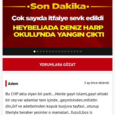
YORUMLARA GÖZAT
3 ay önce eklendi.
Adem
Bu CHP akla ziyan bir parti....Nerde gayri islami,gayri ahlaki
bir sey var adamlar tam içinde...geçmisinden,milletin
din,ōrf ve adetlerinden kopuk burjuva tayfasi...oturup
itleriyle beraber yesinler o mamalari...fuzuli,bos is