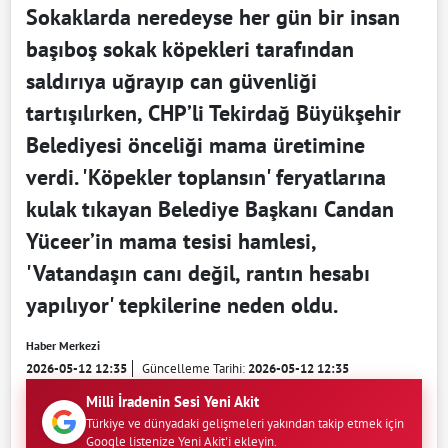
Sokaklarda neredeyse her gün bir insan
başıboş sokak köpekleri tarafından
saldırıya uğrayıp can güvenliği
tartışılırken, CHP’li Tekirdağ Büyükşehir
Belediyesi önceliği mama üretimine
verdi. 'Köpekler toplansın' feryatlarına
kulak tıkayan Belediye Başkanı Candan
Yüceer’in mama tesisi hamlesi,
'Vatandaşın canı değil, rantın hesabı
yapılıyor' tepkilerine neden oldu.
Haber Merkezi
2026-05-12 12:35
Güncelleme Tarihi:
2026-05-12 12:35
Milli İradenin Sesi Yeni Akit
Türkiye ve dünyadaki gelişmeleri yakından takip etmek için
Google listenize Yeni Akit'i ekleyin.