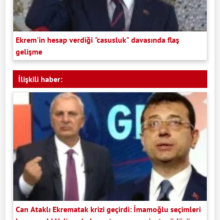
Ekrem'in hesap verdiği "casusluk" davasında flaş
gelişme
İlişkili haber:
Can Ataklı Ekrematak krizi geçirdi: İmamoğlu seçimleri