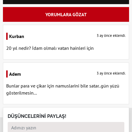
YORUMLARA GÖZAT
3 ay önce eklendi.
Kurban
20 yıl nedir? İdam olmalı vatan hainleri için
3 ay önce eklendi.
Adem
Bunlar para ve çikar için namuslarini bile satar..gün yüzü
gōsterilmesin...
x
DÜŞÜNCELERİNİ PAYLAŞ!