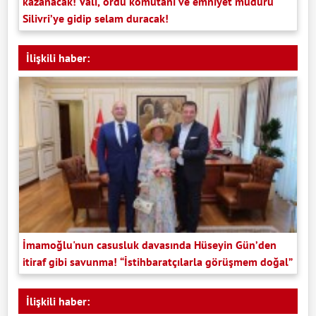
kazanacak! Vali, ordu komutanı ve emniyet müdürü
Silivri’ye gidip selam duracak!
İlişkili haber:
İmamoğlu'nun casusluk davasında Hüseyin Gün’den
itiraf gibi savunma! “İstihbaratçılarla görüşmem doğal”
İlişkili haber: