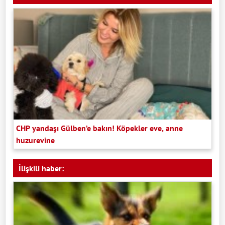
CHP yandaşı Gülben’e bakın! Köpekler eve, anne
huzurevine
İlişkili haber: