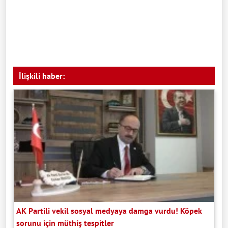
İlişkili haber:
AK Partili vekil sosyal medyaya damga vurdu! Köpek
sorunu için müthiş tespitler