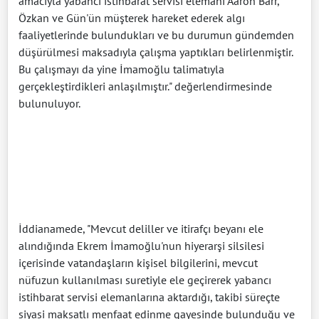
amacıyla yabancı istihbarat servisi elemanı Aaron Barr,
Özkan ve Gün'ün müşterek hareket ederek algı
faaliyetlerinde bulundukları ve bu durumun gündemden
düşürülmesi maksadıyla çalışma yaptıkları belirlenmiştir.
Bu çalışmayı da yine İmamoğlu talimatıyla
gerçekleştirdikleri anlaşılmıştır." değerlendirmesinde
bulunuluyor.
İddianamede, "Mevcut deliller ve itirafçı beyanı ele
alındığında Ekrem İmamoğlu'nun hiyerarşi silsilesi
içerisinde vatandaşların kişisel bilgilerini, mevcut
nüfuzun kullanılması suretiyle ele geçirerek yabancı
istihbarat servisi elemanlarına aktardığı, takibi süreçte
siyasi maksatlı menfaat edinme gayesinde bulunduğu ve