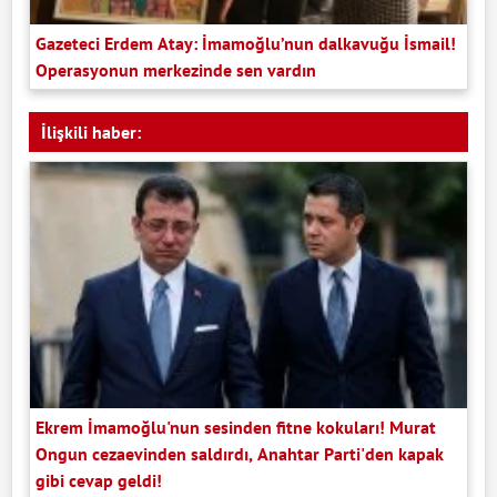
Gazeteci Erdem Atay: İmamoğlu’nun dalkavuğu İsmail!
Operasyonun merkezinde sen vardın
İlişkili haber:
Ekrem İmamoğlu'nun sesinden fitne kokuları! Murat
Ongun cezaevinden saldırdı, Anahtar Parti'den kapak
gibi cevap geldi!