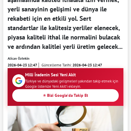
yerli sanayinin gelişimi ve dünya ile
rekabeti için en etkili yol. Sert
standartlar ile kalitesiz yerliler elenecek,
piyasa kaliteli ithal ile normalini bulacak
ve ardından kalitlei yerli üretim gelecek...
Alican Öztekin
2026-04-23 12:47
Güncelleme Tarihi:
2026-04-23 12:47
Milli İradenin Sesi Yeni Akit
Türkiye ve dünyadaki gelişmeleri yakından takip etmek için
Google listenize Yeni Akit'i ekleyin.
⭐ Bizi Google'da Takip Et