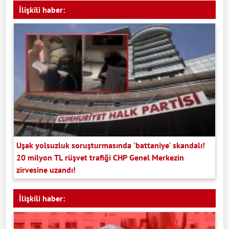
İlişkili haber:
Uşak yolsuzluk soruşturmasında 'battaniye' skandalı!
20 milyon TL rüşvet trafiği CHP Genel Merkezin
zirvesine uzandı!
İlişkili haber: