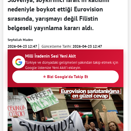
nedeniyle boykot ettiği Eurovision
sırasında, yarışmayı değil Filistin
belgeseli yayınlama kararı aldı.
Seyfullah Maden
2026-04-23 12:47
Güncelleme Tarihi:
2026-04-23 12:47
Milli İradenin Sesi Yeni Akit
Türkiye ve dünyadaki gelişmeleri yakından takip etmek için
Google listenize Yeni Akit'i ekleyin.
⭐ Bizi Google'da Takip Et