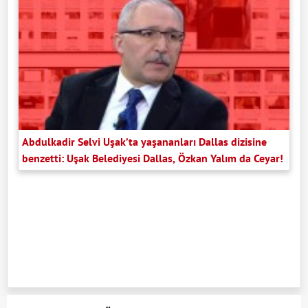
Abdulkadir Selvi Uşak’ta yaşananları Dallas dizisine
benzetti: Uşak Belediyesi Dallas, Özkan Yalım da Ceyar!