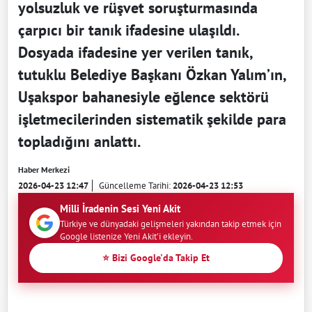
yolsuzluk ve rüşvet soruşturmasında
çarpıcı bir tanık ifadesine ulaşıldı.
Dosyada ifadesine yer verilen tanık,
tutuklu Belediye Başkanı Özkan Yalım’ın,
Uşakspor bahanesiyle eğlence sektörü
işletmecilerinden sistematik şekilde para
topladığını anlattı.
Haber Merkezi
2026-04-23 12:47
Güncelleme Tarihi:
2026-04-23 12:53
Milli İradenin Sesi Yeni Akit
Türkiye ve dünyadaki gelişmeleri yakından takip etmek için
Google listenize Yeni Akit'i ekleyin.
⭐ Bizi Google'da Takip Et