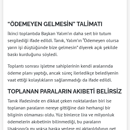
“ÖDEMEYEN GELMESİN” TALİMATI
İkinci toplantıda Başkan Yalım’ın daha sert bir tutum
sergilediği ifade edildi. Tanık, Yalım’ın “Ödemeyen olursa
yarın işi düştüğünde bize gelmesin” diyerek açık şekilde
baskı kurduğunu söyledi.
Toplantı sonrası işletme sahiplerinin kendi aralarında
ödeme planı yaptığı, ancak süreç ilerledikçe belediyenin
vaat ettiği kolaylıkların sağlanmadığı da ifade edildi.
TOPLANAN PARALARIN AKIBETİ BELİRSİZ
Tanık ifadesinde en dikkat çeken noktalardan biri ise
toplanan paraların nereye gittiğine dair herhangi bir
bilginin olmaması oldu. Yüz binlerce lira ve milyonluk
ödemelerin akıbetinin bilinmediği, bu paraların
Uşakspor’a mı yoksa başka yerlere mi aktarıldığının net