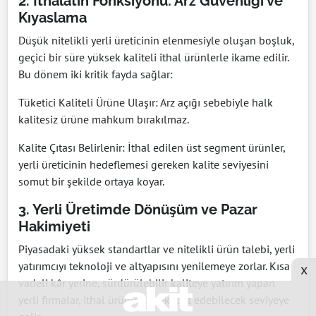
2. İthalatın Fonksiyonu: Arz Güvenliği ve
Kıyaslama
Düşük nitelikli yerli üreticinin elenmesiyle oluşan boşluk,
geçici bir süre yüksek kaliteli ithal ürünlerle ikame edilir.
Bu dönem iki kritik fayda sağlar:
Tüketici Kaliteli Ürüne Ulaşır: Arz açığı sebebiyle halk
kalitesiz ürüne mahkum bırakılmaz.
Kalite Çıtası Belirlenir: İthal edilen üst segment ürünler,
yerli üreticinin hedeflemesi gereken kalite seviyesini
somut bir şekilde ortaya koyar.
3. Yerli Üretimde Dönüşüm ve Pazar
Hakimiyeti
Piyasadaki yüksek standartlar ve nitelikli ürün talebi, yerli
yatırımcıyı teknoloji ve altyapısını yenilemeye zorlar. Kısa
x
vadeli kâr yerine, sürdürülebilir kaliteye yatırım yapan
yerli firmalar, ithal ürünlerle rekabet edebilecek seviyeye