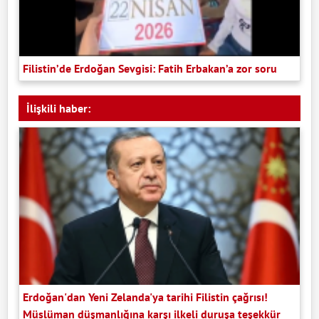
Filistin’de Erdoğan Sevgisi: Fatih Erbakan’a zor soru
İlişkili haber:
Erdoğan'dan Yeni Zelanda'ya tarihi Filistin çağrısı!
Müslüman düşmanlığına karşı ilkeli duruşa teşekkür