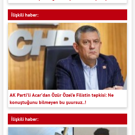
İlişkili haber:
AK Parti’li Acar’dan Özür Özel’e Filistin tepkisi: Ne
konuştuğunu bilmeyen bu şuursuz..!
İlişkili haber: