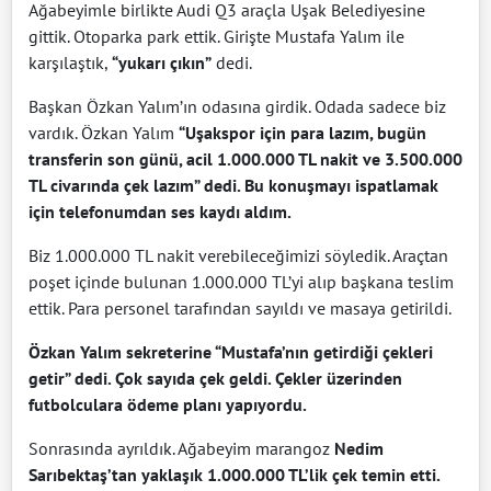
Ağabeyimle birlikte Audi Q3 araçla Uşak Belediyesine
gittik. Otoparka park ettik. Girişte Mustafa Yalım ile
karşılaştık,
“yukarı çıkın”
dedi.
Başkan Özkan Yalım’ın odasına girdik. Odada sadece biz
vardık. Özkan Yalım
“Uşakspor için para lazım, bugün
transferin son günü, acil 1.000.000 TL nakit ve 3.500.000
TL civarında çek lazım” dedi. Bu konuşmayı ispatlamak
için telefonumdan ses kaydı aldım.
Biz 1.000.000 TL nakit verebileceğimizi söyledik. Araçtan
poşet içinde bulunan 1.000.000 TL’yi alıp başkana teslim
ettik. Para personel tarafından sayıldı ve masaya getirildi.
Özkan Yalım sekreterine “Mustafa’nın getirdiği çekleri
getir” dedi. Çok sayıda çek geldi. Çekler üzerinden
futbolculara ödeme planı yapıyordu.
Sonrasında ayrıldık. Ağabeyim marangoz
Nedim
Sarıbektaş’tan yaklaşık 1.000.000 TL’lik çek temin etti.