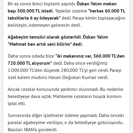
Bir ay sonra ikinci toplantı yapıldı.
Özkan Yalım mekan
başı 500.000 TL istedi.
Tepkiler üzerine
“herkes 60.000 TL
taksitlerle 6 ay ödeyecek”
dedi. Parayı kimin toplayacağını
belirleyin, ödemeyen gelmesin dedi.
Ağabeyim temsilci olarak gösterildi. Özkan Yalım
“Mehmet ben artık seni bilirim” dedi.
Daha sonra odada bize
“iki mekanınız var, 360.000 TL’den
720.000 TL alıyorum”
dedi. Daha önce verdiğimiz
1.000.000 TL’den düşerek 280.000 TL’yi geri verdi. Parayı
özel kalem müdürü Hasan Doğukan Kurnaz verdi.
Ancak cezalar konusunda yardımcı olunmadı. Bu nedenle
belediyeye dava açtık. Mahkeme cezaların büyük kısmını
iptal etti.
Sonrasında diğer işletmeler ödeme yapmadı. Daha önceki
paralar ağabeyime veriliyor, o da belediyeye götürüyordu.
Bazıları IBAN’a gönderdi.