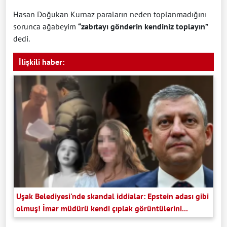
Hasan Doğukan Kurnaz paraların neden toplanmadığını
sorunca ağabeyim
“zabıtayı gönderin kendiniz toplayın”
dedi.
İlişkili haber:
Uşak Belediyesi'nde skandal iddialar: Epstein adası gibi
olmuş! İmar müdürü kendi çıplak görüntülerini...