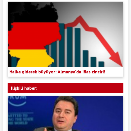
Halka giderek büyüyor: Almanya’da iflas zinciri!
İlişkili haber: