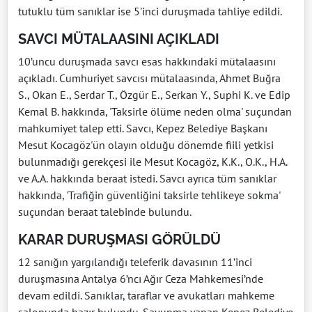
tutuklu tüm sanıklar ise 5'inci duruşmada tahliye edildi.
SAVCI MÜTALAASINI AÇIKLADI
10’uncu duruşmada savcı esas hakkındaki mütalaasını
açıkladı. Cumhuriyet savcısı mütalaasında, Ahmet Buğra
S., Okan E., Serdar T., Özgür E., Serkan Y., Suphi K. ve Edip
Kemal B. hakkında, 'Taksirle ölüme neden olma' suçundan
mahkumiyet talep etti. Savcı, Kepez Belediye Başkanı
Mesut Kocagöz'ün olayın olduğu dönemde fiili yetkisi
bulunmadığı gerekçesi ile Mesut Kocagöz, K.K., O.K., H.A.
ve A.A. hakkında beraat istedi. Savcı ayrıca tüm sanıklar
hakkında, 'Trafiğin güvenliğini taksirle tehlikeye sokma'
suçundan beraat talebinde bulundu.
KARAR DURUŞMASI GÖRÜLDÜ
12 sanığın yargılandığı teleferik davasının 11’inci
duruşmasına Antalya 6’ncı Ağır Ceza Mahkemesi’nde
devam edildi. Sanıklar, taraflar ve avukatları mahkeme