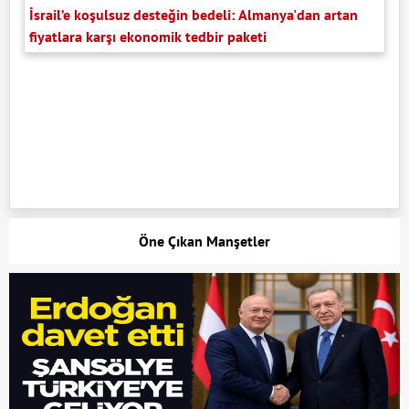
İsrail’e koşulsuz desteğin bedeli: Almanya'dan artan
fiyatlara karşı ekonomik tedbir paketi
Öne Çıkan Manşetler