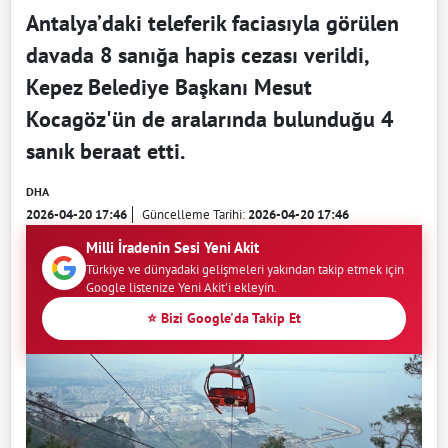
Antalya’daki teleferik faciasıyla görülen
davada 8 sanığa hapis cezası verildi,
Kepez Belediye Başkanı Mesut
Kocagöz'ün de aralarında bulunduğu 4
sanık beraat etti.
DHA
2026-04-20 17:46
Güncelleme Tarihi:
2026-04-20 17:46
Milli İradenin Sesi Yeni Akit
Türkiye ve dünyadaki gelişmeleri yakından takip etmek için
Google listenize Yeni Akit'i ekleyin.
⭐ Bizi Google'da Takip Et