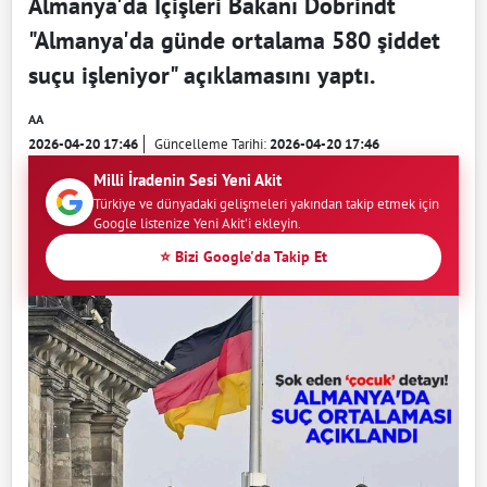
Almanya'da İçişleri Bakanı Dobrindt
"Almanya'da günde ortalama 580 şiddet
suçu işleniyor" açıklamasını yaptı.
AA
2026-04-20 17:46
Güncelleme Tarihi:
2026-04-20 17:46
Milli İradenin Sesi Yeni Akit
Türkiye ve dünyadaki gelişmeleri yakından takip etmek için
Google listenize Yeni Akit'i ekleyin.
⭐ Bizi Google'da Takip Et