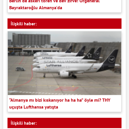
Berlin'de askeri tören ve dev zirve! Orgeneral
Bayraktaroğlu Almanya'da
İlişkili haber:
“Almanya mı bizi kıskanıyor ha ha ha” öyle mi? THY
uçuşta Lufthansa yatışta
İlişkili haber: