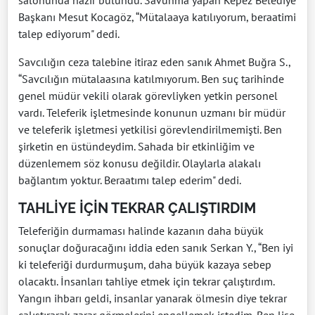
salonunda hazır bulundu. Savunma yapan Kepez Belediye
Başkanı Mesut Kocagöz, “Mütalaaya katılıyorum, beraatimi
talep ediyorum" dedi.
Savcılığın ceza talebine itiraz eden sanık Ahmet Buğra S.,
“Savcılığın mütalaasına katılmıyorum. Ben suç tarihinde
genel müdür vekili olarak görevliyken yetkin personel
vardı. Teleferik işletmesinde konunun uzmanı bir müdür
ve teleferik işletmesi yetkilisi görevlendirilmemişti. Ben
şirketin en üstündeydim. Sahada bir etkinliğim ve
düzenlemem söz konusu değildir. Olaylarla alakalı
bağlantım yoktur. Beraatımı talep ederim" dedi.
TAHLİYE İÇİN TEKRAR ÇALIŞTIRDIM
Teleferiğin durmaması halinde kazanın daha büyük
sonuçlar doğuracağını iddia eden sanık Serkan Y., “Ben iyi
ki teleferiği durdurmuşum, daha büyük kazaya sebep
olacaktı. İnsanları tahliye etmek için tekrar çalıştırdım.
Yangın ihbarı geldi, insanlar yanarak ölmesin diye tekrar