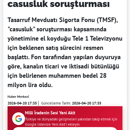
casusluk soruşturması
Tasarruf Mevduatı Sigorta Fonu (TMSF),
"casusluk" soruşturması kapsamında
yönetimine el koyduğu Tele 1 Televizyonu
için beklenen satış sürecini resmen
başlattı. Fon tarafından yapılan duyuruya
göre, kanalın ticari ve iktisadi bütünlüğü
için belirlenen muhammen bedel 28
milyon lira oldu.
Haber Merkezi
2026-04-20 17:35
Güncelleme Tarihi:
2026-04-20 17:35
Milli İradenin Sesi Yeni Akit
Türkiye ve dünyadaki gelişmeleri yakından takip etmek için
Google listenize Yeni Akit'i ekleyin.