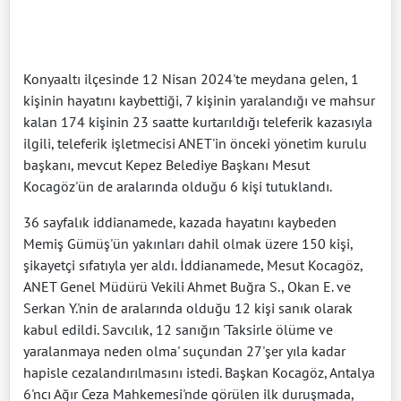
Konyaaltı ilçesinde 12 Nisan 2024'te meydana gelen, 1
kişinin hayatını kaybettiği, 7 kişinin yaralandığı ve mahsur
kalan 174 kişinin 23 saatte kurtarıldığı teleferik kazasıyla
ilgili, teleferik işletmecisi ANET'in önceki yönetim kurulu
başkanı, mevcut Kepez Belediye Başkanı Mesut
Kocagöz'ün de aralarında olduğu 6 kişi tutuklandı.
36 sayfalık iddianamede, kazada hayatını kaybeden
Memiş Gümüş'ün yakınları dahil olmak üzere 150 kişi,
şikayetçi sıfatıyla yer aldı. İddianamede, Mesut Kocagöz,
ANET Genel Müdürü Vekili Ahmet Buğra S., Okan E. ve
Serkan Y.'nin de aralarında olduğu 12 kişi sanık olarak
kabul edildi. Savcılık, 12 sanığın 'Taksirle ölüme ve
yaralanmaya neden olma' suçundan 27'şer yıla kadar
hapisle cezalandırılmasını istedi. Başkan Kocagöz, Antalya
6'ncı Ağır Ceza Mahkemesi'nde görülen ilk duruşmada,