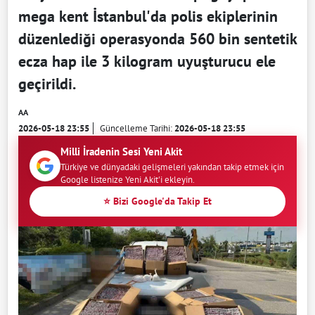
mega kent İstanbul'da polis ekiplerinin
düzenlediği operasyonda 560 bin sentetik
ecza hap ile 3 kilogram uyuşturucu ele
geçirildi.
AA
2026-05-18 23:55
Güncelleme Tarihi:
2026-05-18 23:55
Milli İradenin Sesi Yeni Akit
Türkiye ve dünyadaki gelişmeleri yakından takip etmek için
Google listenize Yeni Akit'i ekleyin.
⭐ Bizi Google'da Takip Et