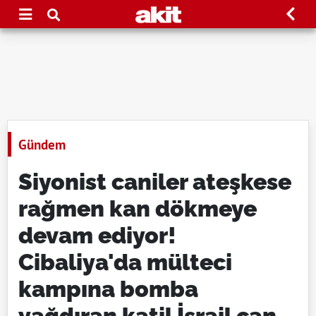
Gündem
Siyonist caniler ateşkese
rağmen kan dökmeye
devam ediyor!
Cibaliya'da mülteci
kampına bomba
yağdıran katil İsrail can