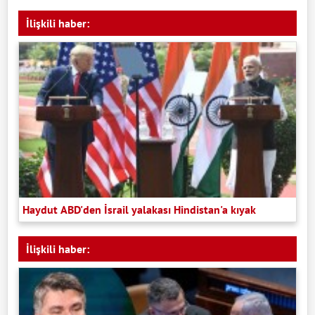
İlişkili haber:
Haydut ABD'den İsrail yalakası Hindistan'a kıyak
İlişkili haber: