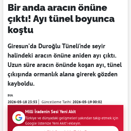
Bir anda aracın önüne
çıktı! Ayı tünel boyunca
koştu
Giresun’da Duroğlu Tüneli’nde seyir
halindeki aracın önüne aniden ayı çıktı.
Uzun süre aracın önünde koşan ayı, tünel
çıkışında ormanlık alana girerek gözden
kayboldu.
IHA
2026-05-18 23:53
Güncelleme Tarihi:
2026-05-19 00:02
Milli İradenin Sesi Yeni Akit
Türkiye ve dünyadaki gelişmeleri yakından takip etmek için
Google listenize Yeni Akit'i ekleyin.