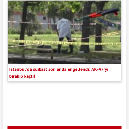
İstanbul'da suikast son anda engellendi: AK-47'yi
bırakıp kaçtı!