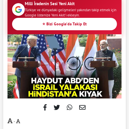
Milli İradenin Sesi Yeni Akit
Türkiye ve dünyadaki gelişmeleri yakından takip etmek için
Google listenize Yeni Akit'i ekleyin.
⭐ Bizi Google'da Takip Et
-