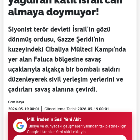
almaya doymuyor!
Siyonist terör devleti İsrail'in gözü
dönmüş ordusu, Gazze Şeridi'nin
kuzeyindeki Cibaliya Mülteci Kampı'nda
yer alan Faluca bölgesine savaş
uçaklarıyla alçakça bir bombalı saldırı
düzenleyerek sivil yerleşim yerlerini ve
çadırları savaş alanına çevirdi.
Cem Kaya
2026-05-19 00:01
Güncelleme Tarihi:
2026-05-19 00:01
Milli İradenin Sesi Yeni Akit
Türkiye ve dünyadaki gelişmeleri yakından takip etmek için
Google listenize Yeni Akit'i ekleyin.