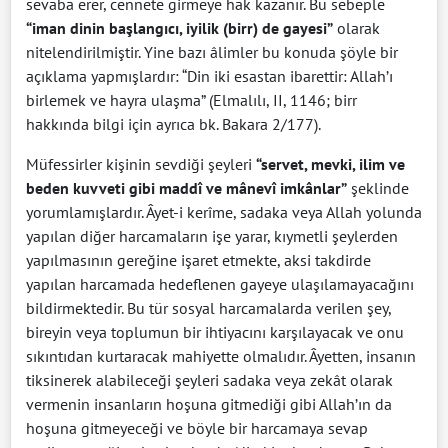
sevaba erer, cennete girmeye hak kazanır. Bu sebeple
“iman dinin başlangıcı, iyilik (birr) de gayesi”
olarak
nitelendirilmiştir. Yine bazı âlimler bu konuda şöyle bir
açıklama yapmışlardır: “Din iki esastan ibarettir: Allah’ı
birlemek ve hayra ulaşma” (Elmalılı, II, 1146; birr
hakkında bilgi için ayrıca bk. Bakara 2/177).
Müfessirler kişinin sevdiği şeyleri
“servet, mevki, ilim ve
beden kuvveti gibi maddî ve mânevî imkânlar”
şeklinde
yorumlamışlardır. Âyet-i kerîme, sadaka veya Allah yolunda
yapılan diğer harcamaların işe yarar, kıymetli şeylerden
yapılmasının gereğine işaret etmekte, aksi takdirde
yapılan harcamada hedeflenen gayeye ulaşılamayacağını
bildirmektedir. Bu tür sosyal harcamalarda verilen şey,
bireyin veya toplumun bir ihtiyacını karşılayacak ve onu
sıkıntıdan kurtaracak mahiyette olmalıdır. Âyetten, insanın
tiksinerek alabileceği şeyleri sadaka veya zekât olarak
vermenin insanların hoşuna gitmediği gibi Allah’ın da
hoşuna gitmeyeceği ve böyle bir harcamaya sevap