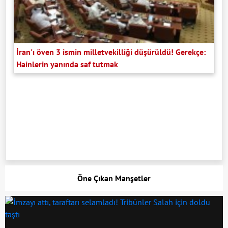
İran'ı öven 3 ismin milletvekilliği düşürüldü! Gerekçe:
Hainlerin yanında saf tutmak
Öne Çıkan Manşetler