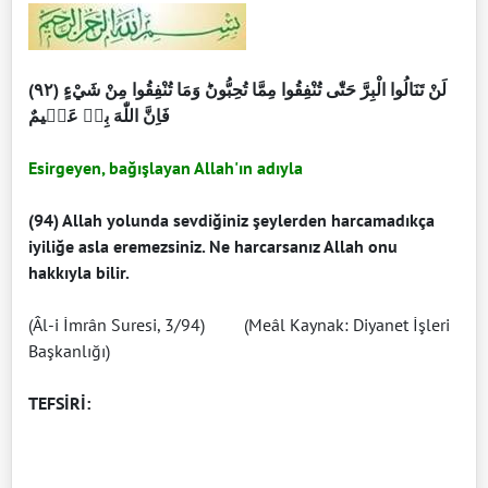
(٩٢) لَنْ تَنَالُوا الْبِرَّ حَتّٰى تُنْفِقُوا مِمَّا تُحِبُّونَؕ وَمَا تُنْفِقُوا مِنْ شَيْءٍ
فَاِنَّ اللّٰهَ بِهٖ عَلٖيمٌ
Esirgeyen, bağışlayan Allah'ın adıyla
(94) Allah yolunda sevdiğiniz şeylerden harcamadıkça
iyiliğe asla eremezsiniz. Ne harcarsanız Allah onu
hakkıyla bilir.
(Âl-i İmrân Suresi, 3/94) (Meâl Kaynak: Diyanet İşleri
Başkanlığı)
TEFSİRİ: