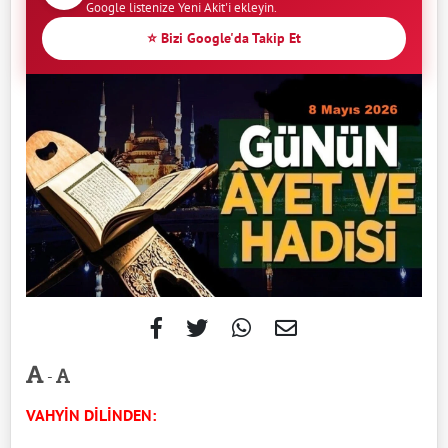
Google listenize Yeni Akit'i ekleyin.
⭐ Bizi Google'da Takip Et
-
VAHYİN DİLİNDEN: