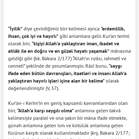
“İyilik”
diye çevirdiğimiz birr kelimesi ayrıca
“erdemlilik,
ihsan, çok iyi ve hayırlı”
gibi anlamlara gelir. Kur’an terimi
olarak birr,
“kişiyi Allah’a yaklaştıran iman, ibadet ve
ahlâk ile en doğru ve en güzel hayatı yaşamak”
mânasına
geldiği gibi (bk. Bakara 2/177) “Allah’ın rızâsı, rahmeti ve
cenneti” şeklinde de yorumlanmıştır. Râzî bunu,
“saygı
ifade eden bütün davranışları, itaatleri ve insanı Allah’a
yaklaştıran hayırlı işleri içine alan bir kelime”
olarak
değerlendirmiştir (V, 37).
Kur’an-ı Kerîm’in en geniş kapsamlı kavramlarından olan
birr,
“Allah’a karşı saygılı olma”
anlamına gelen takvâ
kelimesiyle paralel ve ona yakın bir mâna ifade etmekte,
günah anlamına gelen ism ve kötülük anlamına gelen
fücûrun karşıtı olarak kullanılmaktadır (krş. Bakara 2/177;