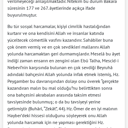
verilmeyeceği anlaşılmaktadır. Nitekim bu durum Bakara
sûresinin 177 ve 267. âyetlerinde açıkça ifade
buyurulmuştur.
Bu tür sosyal harcamalar, kişiyi cimrilik hastalığından
kurtarır ve ona kendisini Allah ve insanlar katında
yüceltecek cömertlik vasfını kazandırır. Sahâbîler buna
çok önem vermiş ve en çok sevdikleri mallarını Allah
yolunda harcamaktan geri durmamışlardır. Meselâ bu âyet
indiği zaman ensarın en zengini olan Ebû Talha, Mescid-i
Nebevî’nin karşısında bulunan en çok sevdiği Beyruhâ
adındaki bahçesini Allah yolunda infak etmek istemiş, Hz.
Peygamber bu davranışından dolayı onu överek “gerçekte
kazandıran malın bu mal olduğu”nu belirttikten sonra
ona bahçesini akrabaları arasında taksim etmesi
tavsiyesinde bulunmuş; o da bu tavsiyeyi yerine
getirmiştir (Buhârî, “Zekât”, 44). Hz. Ömer de en iyi malının
Hayber’deki hissesi olduğunu söyleyerek onu Allah
yolunda harcamak için ne yapması gerektiğini Hz.