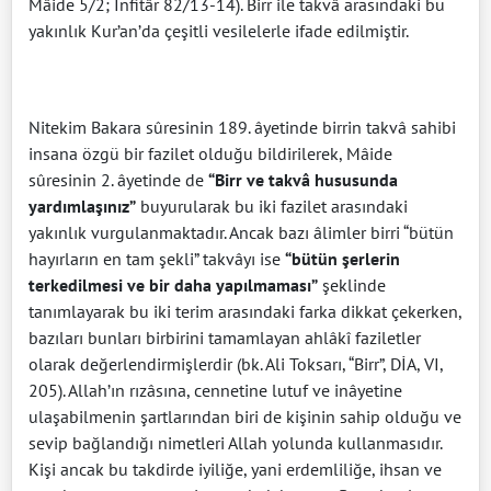
Mâide 5/2; İnfitâr 82/13-14). Birr ile takvâ arasındaki bu
yakınlık Kur’an’da çeşitli vesilelerle ifade edilmiştir.
Nitekim Bakara sûresinin 189. âyetinde birrin takvâ sahibi
insana özgü bir fazilet olduğu bildirilerek, Mâide
sûresinin 2. âyetinde de
“Birr ve takvâ hususunda
yardımlaşınız”
buyurularak bu iki fazilet arasındaki
yakınlık vurgulanmaktadır. Ancak bazı âlimler birri “bütün
hayırların en tam şekli” takvâyı ise
“bütün şerlerin
terkedilmesi ve bir daha yapılmaması”
şeklinde
tanımlayarak bu iki terim arasındaki farka dikkat çekerken,
bazıları bunları birbirini tamamlayan ahlâkî faziletler
olarak değerlendirmişlerdir (bk. Ali Toksarı, “Birr”, DİA, VI,
205). Allah’ın rızâsına, cennetine lutuf ve inâyetine
ulaşabilmenin şartlarından biri de kişinin sahip olduğu ve
sevip bağlandığı nimetleri Allah yolunda kullanmasıdır.
Kişi ancak bu takdirde iyiliğe, yani erdemliliğe, ihsan ve