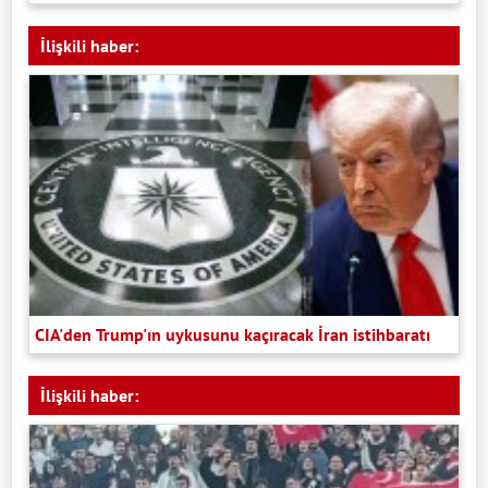
İlişkili haber:
CIA'den Trump'ın uykusunu kaçıracak İran istihbaratı
İlişkili haber: