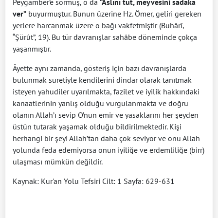
Peygamber’e sormuş, o da
“Aslını tut, meyvesini sadaka
ver”
buyurmuştur. Bunun üzerine Hz. Ömer, geliri gereken
yerlere harcanmak üzere o bağı vakfetmiştir (Buhârî,
“Şürût”, 19). Bu tür davranışlar sahâbe döneminde çokça
yaşanmıştır.
Âyette aynı zamanda, gösteriş için bazı davranışlarda
bulunmak suretiyle kendilerini dindar olarak tanıtmak
isteyen yahudiler uyarılmakta, fazilet ve iyilik hakkındaki
kanaatlerinin yanlış olduğu vurgulanmakta ve doğru
olanın Allah’ı sevip O’nun emir ve yasaklarını her şeyden
üstün tutarak yaşamak olduğu bildirilmektedir. Kişi
herhangi bir şeyi Allah’tan daha çok seviyor ve onu Allah
yolunda feda edemiyorsa onun iyiliğe ve erdemliliğe (birr)
ulaşması mümkün değildir.
Kaynak: Kur'an Yolu Tefsiri Cilt: 1 Sayfa: 629-631