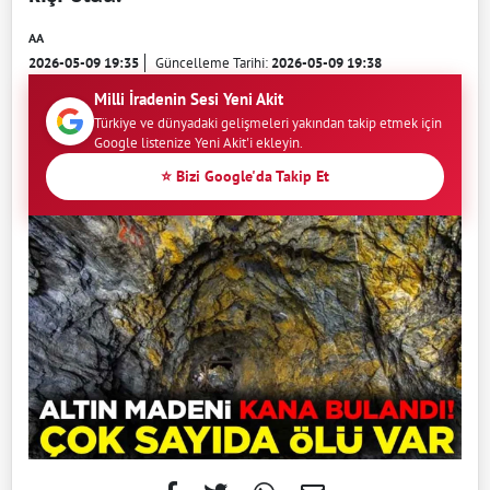
AA
2026-05-09 19:35
Güncelleme Tarihi:
2026-05-09 19:38
Milli İradenin Sesi Yeni Akit
Türkiye ve dünyadaki gelişmeleri yakından takip etmek için
Google listenize Yeni Akit'i ekleyin.
⭐ Bizi Google'da Takip Et