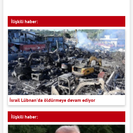
İlişkili haber:
İsrail Lübnan'da öldürmeye devam ediyor
İlişkili haber: