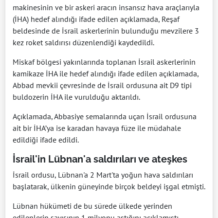
makinesinin ve bir askeri aracın insansız hava araçlarıyla
(İHA) hedef alındığı ifade edilen açıklamada, Reşaf
beldesinde de İsrail askerlerinin bulunduğu mevzilere 3
kez roket saldırısı düzenlendiği kaydedildi.
Miskaf bölgesi yakınlarında toplanan İsrail askerlerinin
kamikaze İHA ile hedef alındığı ifade edilen açıklamada,
Abbad mevkii çevresinde de İsrail ordusuna ait D9 tipi
buldozerin İHA ile vurulduğu aktarıldı.
Açıklamada, Abbasiye semalarında uçan İsrail ordusuna
ait bir İHA’ya ise karadan havaya füze ile müdahale
edildiği ifade edildi.
İsrail'in Lübnan'a saldırıları ve ateşkes
İsrail ordusu, Lübnan'a 2 Mart'ta yoğun hava saldırıları
başlatarak, ülkenin güneyinde birçok beldeyi işgal etmişti.
Lübnan hükümeti de bu sürede ülkede yerinden
edilenlerin sayısının 1 milyonu aştığını açıklamıştı.