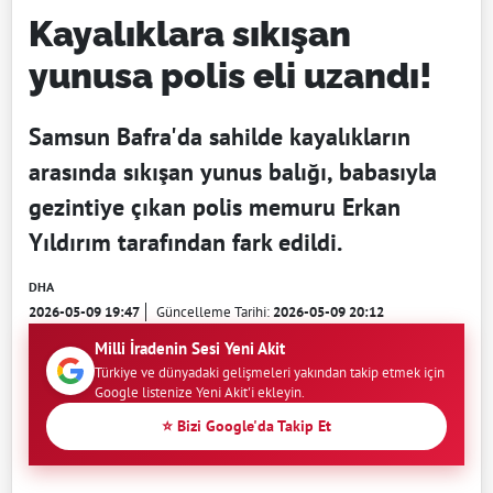
Kayalıklara sıkışan
yunusa polis eli uzandı!
Samsun Bafra'da sahilde kayalıkların
arasında sıkışan yunus balığı, babasıyla
gezintiye çıkan polis memuru Erkan
Yıldırım tarafından fark edildi.
DHA
2026-05-09 19:47
Güncelleme Tarihi:
2026-05-09 20:12
Milli İradenin Sesi Yeni Akit
Türkiye ve dünyadaki gelişmeleri yakından takip etmek için
Google listenize Yeni Akit'i ekleyin.
⭐ Bizi Google'da Takip Et