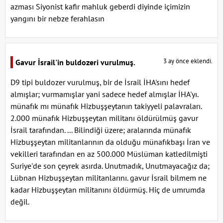
azması Siyonist kafir mahluk geberdi diyinde içimizin
yangını bir nebze ferahlasın
3 ay önce eklendi.
Gavur İsrail'in buldozeri vurulmuş.
D9 tipi buldozer vurulmuş, bir de İsrail İHA'sını hedef
almışlar; vurmamışlar yani sadece hedef almışlar İHA'yı.
münafık mı münafık Hizbuşşeytanın takiyyeli palavraları.
2.000 münafık Hizbuşşeytan militanı öldürülmüş gavur
İsrail tarafından. ... Bilindiği üzere; aralarında münafık
Hizbuşşeytan militanlarının da olduğu münafıkbaşı İran ve
vekilleri tarafından en az 500.000 Müslüman katledilmişti
Suriye'de son çeyrek asırda. Unutmadık, Unutmayacağız da;
Lübnan Hizbuşşeytan militanlarını. gavur İsrail bilmem ne
kadar Hizbuşşeytan militanını öldürmüş. Hiç de umrumda
değil.