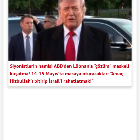
Siyonistlerin hamisi ABD’den Lübnan’a "çözüm" maskeli
kuşatma! 14-15 Mayıs'ta masaya oturacaklar: "Amaç
Hizbullah’ı bitirip İsrail’i rahatlatmak!"