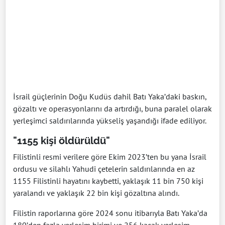
İsrail güçlerinin Doğu Kudüs dahil Batı Yaka’daki baskın,
gözaltı ve operasyonlarını da artırdığı, buna paralel olarak
yerleşimci saldırılarında yükseliş yaşandığı ifade ediliyor.
"1155 kişi öldürüldü"
Filistinli resmi verilere göre Ekim 2023’ten bu yana İsrail
ordusu ve silahlı Yahudi çetelerin saldırılarında en az
1155 Filistinli hayatını kaybetti, yaklaşık 11 bin 750 kişi
yaralandı ve yaklaşık 22 bin kişi gözaltına alındı.
Filistin raporlarına göre 2024 sonu itibarıyla Batı Yaka’da
180’den fazla yerleşim birimi ve 256 kaçak yerleşim