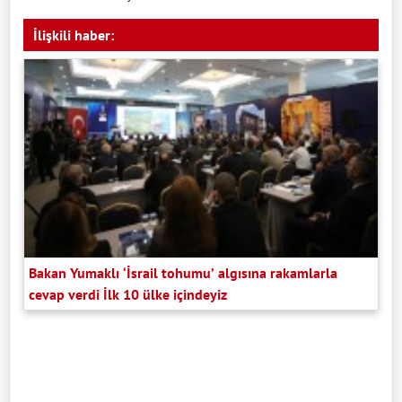
İlişkili haber:
Bakan Yumaklı ‘İsrail tohumu’ algısına rakamlarla
cevap verdi İlk 10 ülke içindeyiz