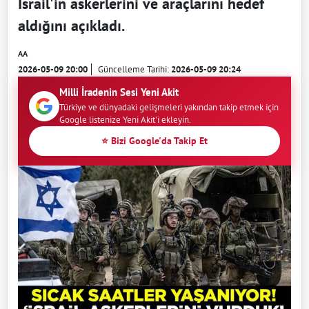
İsrail'in askerlerini ve araçlarını hedef
aldığını açıkladı.
AA
2026-05-09 20:00
Güncelleme Tarihi:
2026-05-09 20:24
Milli İradenin Sesi Yeni Akit
Türkiye ve dünyadaki gelişmeleri yakından takip etmek için
Google listenize Yeni Akit'i ekleyin.
⭐ Bizi Google'da Takip Et