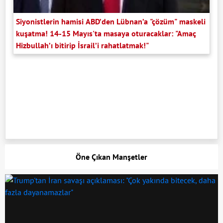
Siyonistlerin hamisi ABD’den Lübnan’a "çözüm" maskeli
kuşatma! 14-15 Mayıs'ta masaya oturacaklar: "Amaç
Hizbullah’ı bitirip İsrail’i rahatlatmak!"
Öne Çıkan Manşetler