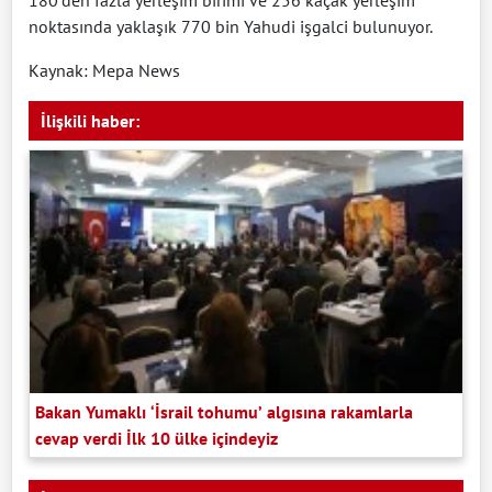
noktasında yaklaşık 770 bin Yahudi işgalci bulunuyor.
Kaynak: Mepa News
İlişkili haber:
Bakan Yumaklı ‘İsrail tohumu’ algısına rakamlarla
cevap verdi İlk 10 ülke içindeyiz