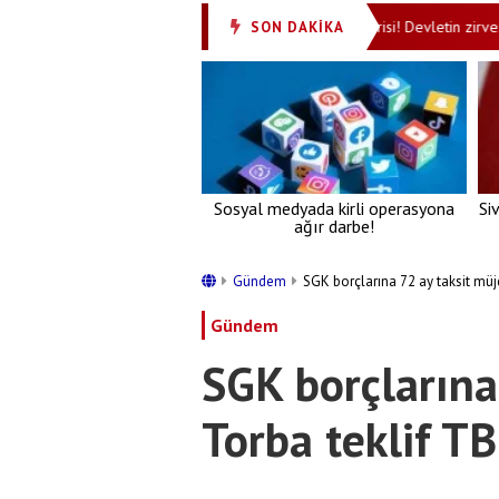
ldu
MGK'dan tarihi 'Terörsüz Türkiye' bildirisi! Devletin zirvesinden
SON DAKİKA
•
Sosyal medyada kirli operasyona
Si
ağır darbe!
Gündem
SGK borçlarına 72 ay taksit mü
Gündem
SGK borçlarına
Torba teklif 