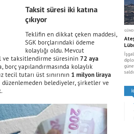
Taksit süresi iki katına
çıkıyor
GÜND
Teklifin en dikkat çeken maddesi,
Ateş
SGK borçlarındaki ödeme
Lüb
kolaylığı oldu. Mevcut
İşgal
l ve taksitlendirme süresinin
72 aya
dipl
ca, borç yapılandırmasında kolaylık
güney
saldı
tecil tutarı üst sınırının
1 milyon liraya
u düzenlemeden belediyeler, şirketler ve
.