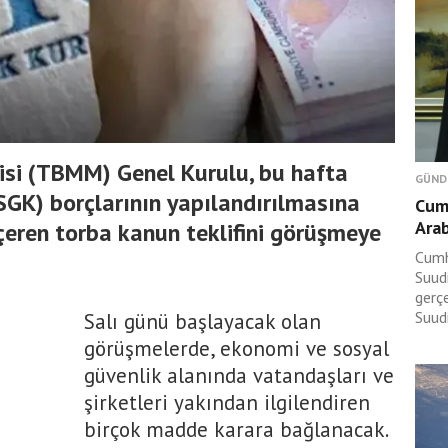
isi (TBMM) Genel Kurulu, bu hafta
GÜND
GK) borçlarının yapılandırılmasına
Cum
Arab
içeren torba kanun teklifini görüşmeye
Cumh
Suudi
gerç
Suudi
Salı günü başlayacak olan
görüşmelerde, ekonomi ve sosyal
güvenlik alanında vatandaşları ve
şirketleri yakından ilgilendiren
birçok madde karara bağlanacak.