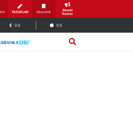
Resmi
ber
YAZARLAR
Abonelik
İlanlar
0.0
0.0