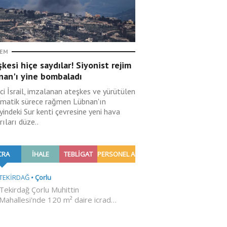
EM
kesi hiçe saydılar! Siyonist rejim
nan'ı yine bombaladı
ci İsrail, imzalanan ateşkes ve yürütülen
omatik sürece rağmen Lübnan'ın
indeki Sur kenti çevresine yeni hava
rıları düze..