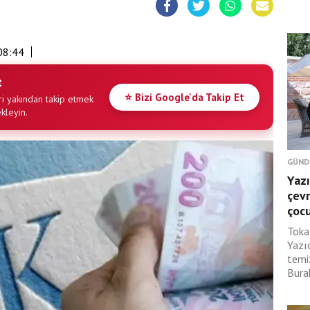
08:44
t
⭐ Bizi Google'da Takip Et
i yakından takip etmek
ekleyin.
GÜND
Yazı
çevr
çoc
Toka
Yazı
temi
Burak