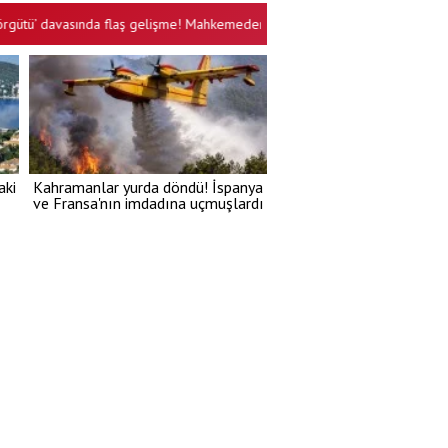
vasında flaş gelişme! Mahkemeden tutuklu sanıklar için yeni karar
Öz
•
aki
Kahramanlar yurda döndü! İspanya
ve Fransa'nın imdadına uçmuşlardı