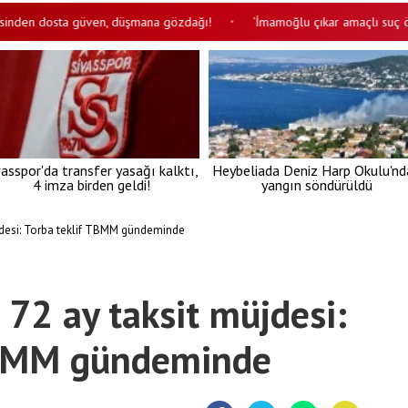
 dosta güven, düşmana gözdağı!
‘İmamoğlu çıkar amaçlı suç örgütü’ da
•
vasspor'da transfer yasağı kalktı,
Heybeliada Deniz Harp Okulu'nd
4 imza birden geldi!
yangın söndürüldü
jdesi: Torba teklif TBMM gündeminde
 72 ay taksit müjdesi:
TBMM gündeminde