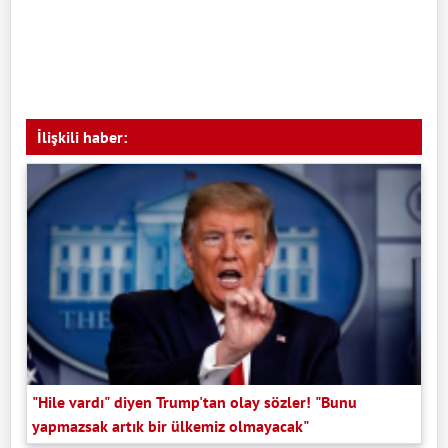
İlişkili haber:
"Hile vardı" diyen Trump'tan olay sözler! "Bunu
yapmazsak artık bir ülkemiz olmayacak"