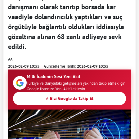
danışmanı olarak tanıtıp borsada kar
vaadiyle dolandırıcılık yaptıkları ve suç
örgütüyle bağlantılı oldukları iddiasıyla
gözaltına alınan 68 zanlı adliyeye sevk
edildi.
AA
2026-02-09 10:55
Güncelleme Tarihi:
2026-02-09 10:55
Milli İradenin Sesi Yeni Akit
Türkiye ve dünyadaki gelişmeleri yakından takip etmek için
Google listenize Yeni Akit'i ekleyin.
⭐ Bizi Google'da Takip Et