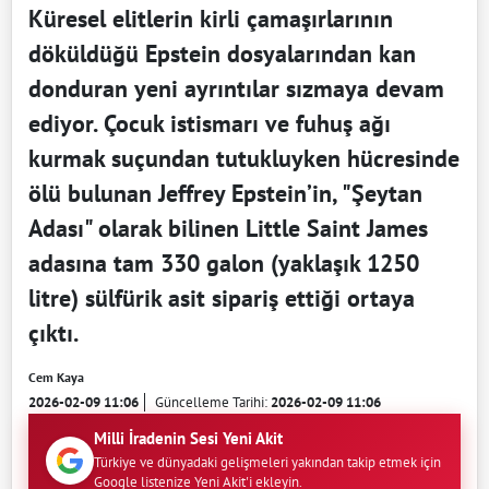
Küresel elitlerin kirli çamaşırlarının
döküldüğü Epstein dosyalarından kan
donduran yeni ayrıntılar sızmaya devam
ediyor. Çocuk istismarı ve fuhuş ağı
kurmak suçundan tutukluyken hücresinde
ölü bulunan Jeffrey Epstein’in, "Şeytan
Adası" olarak bilinen Little Saint James
adasına tam 330 galon (yaklaşık 1250
litre) sülfürik asit sipariş ettiği ortaya
çıktı.
Cem Kaya
2026-02-09 11:06
Güncelleme Tarihi:
2026-02-09 11:06
Milli İradenin Sesi Yeni Akit
Türkiye ve dünyadaki gelişmeleri yakından takip etmek için
Google listenize Yeni Akit'i ekleyin.