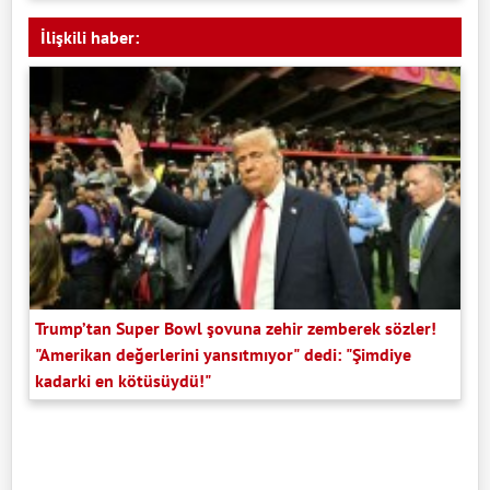
İlişkili haber:
Trump’tan Super Bowl şovuna zehir zemberek sözler!
"Amerikan değerlerini yansıtmıyor" dedi: "Şimdiye
kadarki en kötüsüydü!"