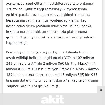
Açıklamada, şüphelilerin müştekileri, cep telefonlarına
"IN.Pro" adlı yatırım uygulamasını yükleyerek temin
ettikleri paraları kurdukları paravan şirketlerin banka
hesaplarına yatırmaları için yönlendirdikleri, şirket
hesaplarına gelen paraların ikinci veya üçüncü banka
hesaplarına aktarıldıktan sonra kripto platformuna
gönderildiği, böylece takibinin imkansız hale getirildiği
kaydedilmişti.
Benzer eylemlerle çok sayıda kişinin dolandırıldığının
tespit edildiği belirtilen açıklamada, Y.G'nin 102 milyon
246 bin 80 lira, A.Y'nin 2 milyon 860 bin lira, M.E.K'nin 4
milyon 855 lira, H.K'nin 3 milyon lira ve U.S.K'nin 3 milyon
489 bin lira olmak üzere toplam 115 milyon 595 bin 965
lirasının dolandırıldığı, buna ilişkin 37 şirket ile 64 kişinin
"şüpheli" olduğu bilgisi verilmişti.
x