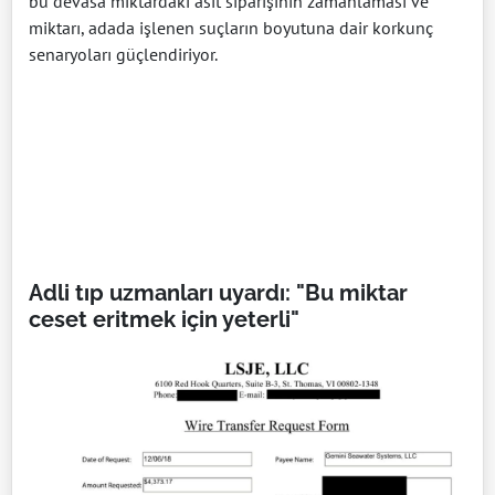
bu devasa miktardaki asit siparişinin zamanlaması ve
miktarı, adada işlenen suçların boyutuna dair korkunç
senaryoları güçlendiriyor.
Adli tıp uzmanları uyardı: "Bu miktar
ceset eritmek için yeterli"