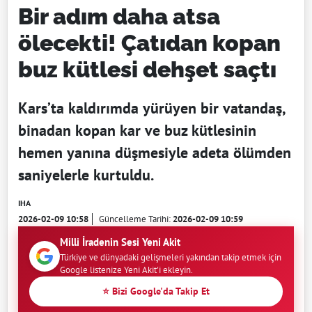
Bir adım daha atsa
ölecekti! Çatıdan kopan
buz kütlesi dehşet saçtı
Kars’ta kaldırımda yürüyen bir vatandaş,
binadan kopan kar ve buz kütlesinin
hemen yanına düşmesiyle adeta ölümden
saniyelerle kurtuldu.
IHA
2026-02-09 10:58
Güncelleme Tarihi:
2026-02-09 10:59
Milli İradenin Sesi Yeni Akit
Türkiye ve dünyadaki gelişmeleri yakından takip etmek için
Google listenize Yeni Akit'i ekleyin.
⭐ Bizi Google'da Takip Et