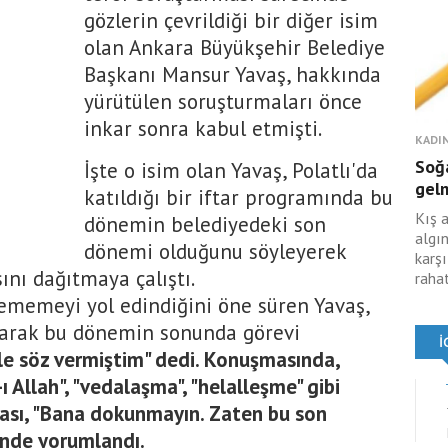
gözlerin çevrildiği bir diğer isim
olan Ankara Büyükşehir Belediye
Başkanı Mansur Yavaş, hakkında
yürütülen soruşturmaları önce
inkar sonra kabul etmişti.
KADIN
Soğa
İşte o isim olan Yavaş, Polatlı'da
gelm
katıldığı bir iftar programında bu
Kış 
dönemin belediyedeki son
algın
dönemi olduğunu söyleyerek
karş
ını dağıtmaya çalıştı.
rahat
ememeyi yol edindiğini öne süren Yavaş,
akarak bu dönemin sonunda görevi
le söz vermiştim" dedi. Konuşmasında,
-ı Allah", "vedalaşma", "helalleşme" gibi
bası, "Bana dokunmayın. Zaten bu son
inde yorumlandı.