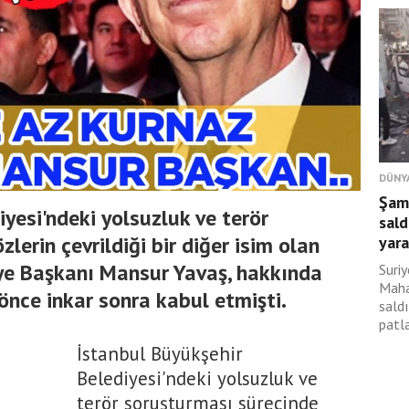
DÜNY
Şam
yesi'ndeki yolsuzluk ve terör
sald
lerin çevrildiği bir diğer isim olan
yara
ye Başkanı Mansur Yavaş, hakkında
Suri
Maha
önce inkar sonra kabul etmişti.
sald
patl
İstanbul Büyükşehir
Belediyesi'ndeki yolsuzluk ve
terör soruşturması sürecinde