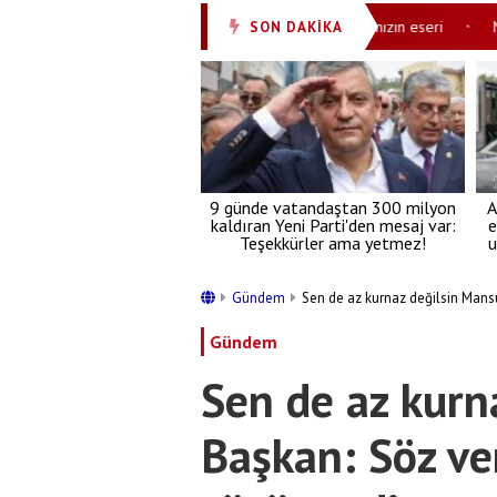
çıklamalar
Modern Türkiye Cumhurbaşkanımızın eseri
Mesajla
SON DAKİKA
•
•
9 günde vatandaştan 300 milyon
A
kaldıran Yeni Parti'den mesaj var:
e
Teşekkürler ama yetmez!
u
Gündem
Sen de az kurnaz değilsin Mansu
Gündem
Sen de az kurn
Başkan: Söz ve