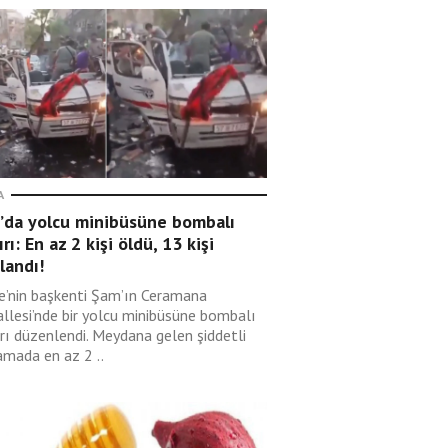
A
’da yolcu minibüsüne bombalı
ırı: En az 2 kişi öldü, 13 kişi
landı!
ye’nin başkenti Şam’ın Ceramana
llesi’nde bir yolcu minibüsüne bombalı
ırı düzenlendi. Meydana gelen şiddetli
amada en az 2 ..