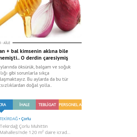
 - AILE
n + bal kimsenin aklına bile
emişti.. O derdin çaresiymiş
aylarında öksürük, balgam ve soğuk
lığı gibi sorunlarla sıkça
ılaşmaktayız. Bu aylarda da bu tür
sızlıklardan doğal yolla..