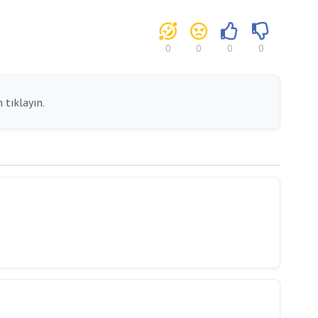
0
0
0
0
 tıklayın.