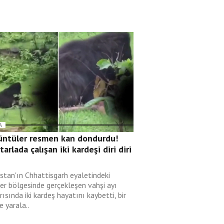
A
üntüler resmen kan dondurdu!
 tarlada çalışan iki kardeşi diri diri
i
istan'ın Chhattisgarh eyaletindeki
er bölgesinde gerçekleşen vahşi ayı
rısında iki kardeş hayatını kaybetti, bir
de yarala..