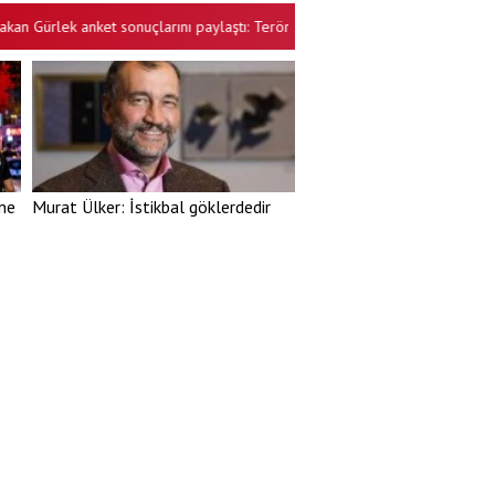
rlek anket sonuçlarını paylaştı: Terörsüz Türkiye projesine vatandaştan büy
üne
Murat Ülker: İstikbal göklerdedir