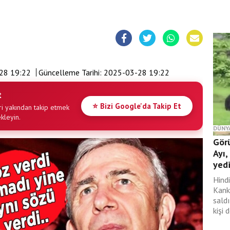
28 19:22
Güncelleme Tarihi:
2025-03-28 19:22
t
⭐ Bizi Google'da Takip Et
i yakından takip etmek
ekleyin.
DÜNY
Gör
Ayı,
yed
Hind
Kank
saldı
kişi 