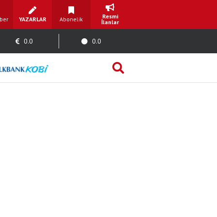
Resmi
ber
YAZARLAR
Abonelik
İlanlar
0.0
0.0