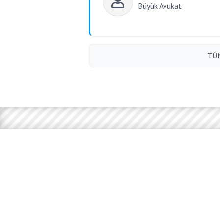
Büyük Avukat
TÜM