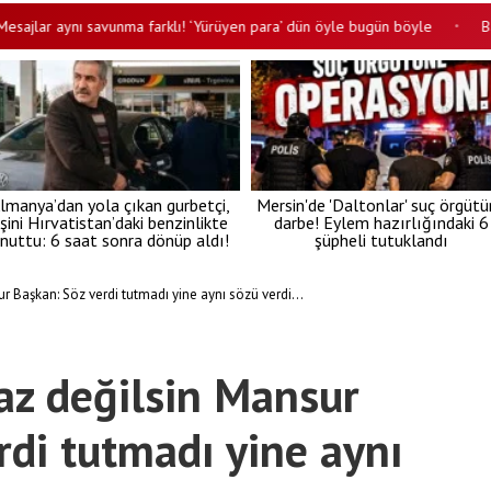
r aynı savunma farklı! ‘Yürüyen para’ dün öyle bugün böyle
Bakan Gü
•
lmanya’dan yola çıkan gurbetçi,
Mersin'de 'Daltonlar' suç örgüt
şini Hırvatistan’daki benzinlikte
darbe! Eylem hazırlığındaki 6
nuttu: 6 saat sonra dönüp aldı!
şüpheli tutuklandı
r Başkan: Söz verdi tutmadı yine aynı sözü verdi...
az değilsin Mansur
rdi tutmadı yine aynı