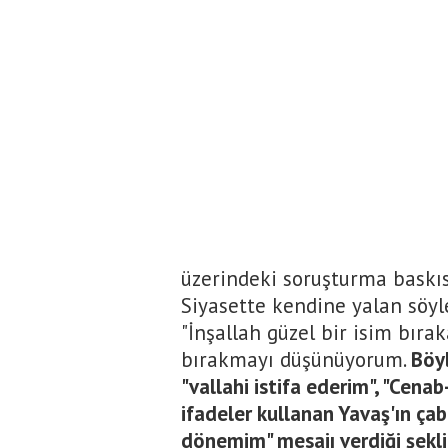
üzerindeki soruşturma baskıs
Siyasette kendine yalan söyl
"İnşallah güzel bir isim bır
bırakmayı düşünüyorum.
Böy
"vallahi istifa ederim", "Cenab
ifadeler kullanan Yavaş'ın ça
dönemim" mesajı verdiği şekl