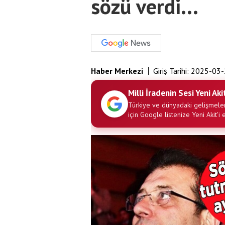
sözü verdi...
Haber Merkezi
Giriş Tarihi:
2025-03-
Milli İradenin Sesi Yeni Aki
Türkiye ve dünyadaki gelişmeler
için Google listenize Yeni Akit'i 