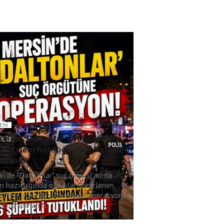
EM
in'de 'Daltonlar' suç örgütüne
e! Eylem hazırlığındaki 6 şüpheli
uklandı
in'de "Daltonlar" suç örgütü adına
m hazırlığında oldukları belirlenen
elilere yönelik düzenlenen operasyonda
tına alınan 6..