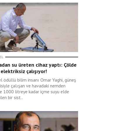
EL
dan su üreten cihaz yaptı: Çölde
 elektriksiz çalışıyor!
l ödüllü bilim insanı Omar Yaghi, güneş
jisiyle çalışan ve havadaki nemden
e 1000 litreye kadar içme suyu elde
len bir sist..