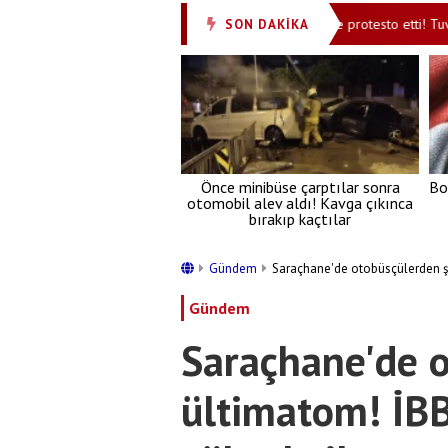
örsüz Türkiye' mesajı
Endonezya İsrail’i böyle protesto etti! Tuvalet 
SON DAKİKA
•
Önce minibüse çarptılar sonra
Bo
otomobil alev aldı! Kavga çıkınca
bırakıp kaçtılar
Gündem
Saraçhane'de otobüsçülerden ş
Gündem
Saraçhane'de 
ültimatom! İB