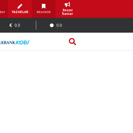
Resmi
ber
YAZARLAR
Abonelik
İlanlar
0.0
0.0