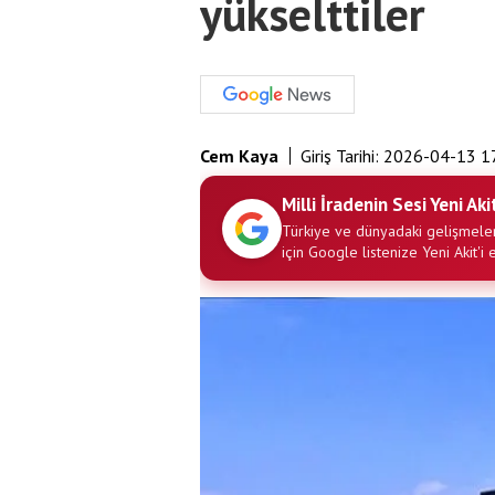
yükselttiler
Cem Kaya
Giriş Tarihi:
2026-04-13 1
Milli İradenin Sesi Yeni Aki
Türkiye ve dünyadaki gelişmeler
için Google listenize Yeni Akit'i 