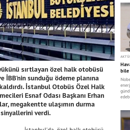
AKTÜ
Hava
yükünü sırtlayan özel halk otobüsü
bile
ı ve İBB’nin sunduğu ödeme planına
Nobe
kaldırdı. İstanbul Otobüs Özel Halk
ener
günd
tmecileri Esnaf Odası Başkanı Erhan
edebi
alar, megakentte ulaşımın durma
inyallerini verdi.
İstanbul'da, özel halk otobüsü