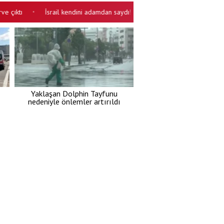
tı
İsrail kendini adamdan saydı! ABD'den bağımsız saldıracak
•
•
Yaklaşan Dolphin Tayfunu
nedeniyle önlemler artırıldı