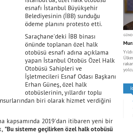
esnafı İstanbul Büyükşehir
Belediyesinin (İBB) sunduğu
ödeme planını protesto etti.
Saraçhane'deki İBB binası
GÜND
Mura
önünde toplanan özel halk
otobüsü esnafı adına açıklama
Yıld
Ülke
yapan İstanbul Otobüs Özel Halk
raka
Otobüsü Sahipleri ve
yolcu
İşletmecileri Esnaf Odası Başkanı
Erhan Güneş, özel halk
otobüslerinin, yıllardır toplu
nsurlarından biri olarak hizmet verdiğini
ma kapsamında 2019'dan itibaren yeni bir
k,
"Bu sisteme geçilirken özel halk otobüsü