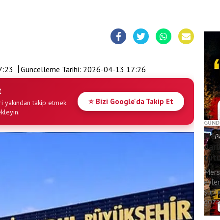
7:23
Güncelleme Tarihi:
2026-04-13 17:26
t
⭐ Bizi Google'da Takip Et
i yakından takip etmek
ekleyin.
GÜND
Mers
darb
tut
Mers
eyle
şüph
gözal