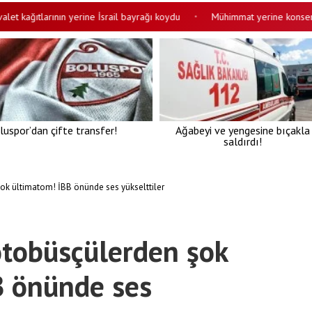
kağıtlarının yerine İsrail bayrağı koydu
Mühimmat yerine konserve çık
•
luspor’dan çifte transfer!
Ağabeyi ve yengesine bıçakla
saldırdı!
ok ültimatom! İBB önünde ses yükselttiler
otobüsçülerden şok
B önünde ses