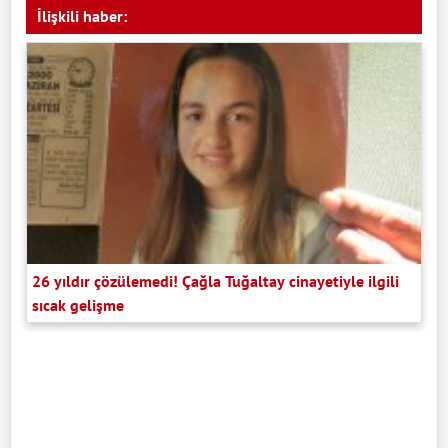
İlişkili haber:
26 yıldır çözülemedi! Çağla Tuğaltay cinayetiyle ilgili
sıcak gelişme