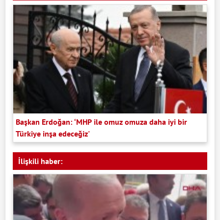
Başkan Erdoğan: ‘MHP ile omuz omuza daha iyi bir
Türkiye inşa edeceğiz'
İlişkili haber: