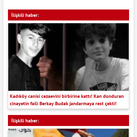
İlişkili haber:
Kadıköy canisi cezaevini birbirine kattı! Kan donduran
cinayetin faili Berkay Budak jandarmaya rest çekti!
İlişkili haber: