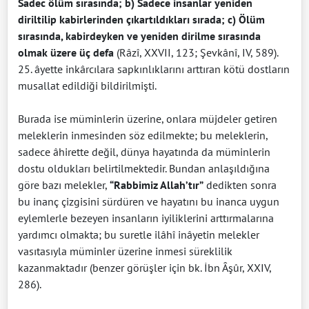
Sadec ölüm sırasında; b) Sadece insanlar yeniden
diriltilip kabirlerinden çıkartıldıkları sırada; c) Ölüm
sırasında, kabirdeyken ve yeniden dirilme sırasında
olmak üzere üç defa
(Râzî, XXVII, 123; Şevkânî, IV, 589).
25. âyette inkârcılara sapkınlıklarını arttıran kötü dostların
musallat edildiği bildirilmişti.
Burada ise müminlerin üzerine, onlara müjdeler getiren
meleklerin inmesinden söz edilmekte; bu meleklerin,
sadece âhirette değil, dünya hayatında da müminlerin
dostu oldukları belirtilmektedir. Bundan anlaşıldığına
göre bazı melekler,
“Rabbimiz Allah’tır”
dedikten sonra
bu inanç çizgisini sürdüren ve hayatını bu inanca uygun
eylemlerle bezeyen insanların iyiliklerini arttırmalarına
yardımcı olmakta; bu suretle ilâhî inâyetin melekler
vasıtasıyla müminler üzerine inmesi süreklilik
kazanmaktadır (benzer görüşler için bk. İbn Âşûr, XXIV,
286).