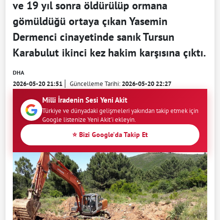
ve 19 yıl sonra öldürülüp ormana
gömüldüğü ortaya çıkan Yasemin
Dermenci cinayetinde sanık Tursun
Karabulut ikinci kez hakim karşısına çıktı.
DHA
2026-05-20 21:51
Güncelleme Tarihi:
2026-05-20 22:27
Milli İradenin Sesi Yeni Akit
Türkiye ve dünyadaki gelişmeleri yakından takip etmek için
Google listenize Yeni Akit'i ekleyin.
⭐ Bizi Google'da Takip Et