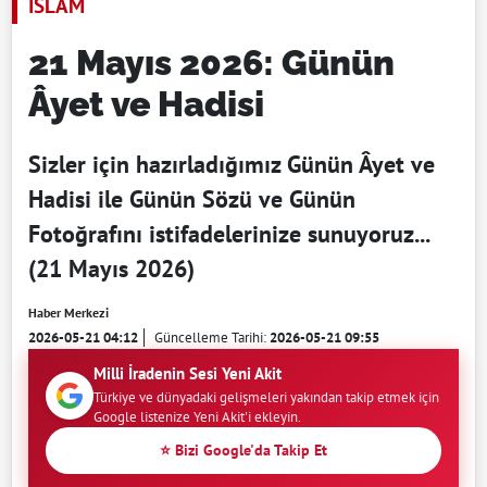
İSLAM
21 Mayıs 2026: Günün
Âyet ve Hadisi
Sizler için hazırladığımız Günün Âyet ve
Hadisi ile Günün Sözü ve Günün
Fotoğrafını istifadelerinize sunuyoruz...
(21 Mayıs 2026)
Haber Merkezi
2026-05-21 04:12
Güncelleme Tarihi:
2026-05-21 09:55
Milli İradenin Sesi Yeni Akit
Türkiye ve dünyadaki gelişmeleri yakından takip etmek için
Google listenize Yeni Akit'i ekleyin.
⭐ Bizi Google'da Takip Et