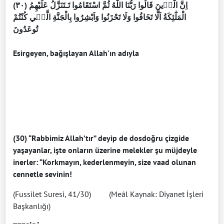
(٣٠) اِنَّ الَّذٖينَ قَالُوا رَبُّنَا اللّٰهُ ثُمَّ اسْتَقَامُوا تَـتَنَزَّلُ عَلَيْهِمُ
الْمَلٰٓئِكَةُ اَلَّا تَخَافُوا وَلَا تَحْزَنُوا وَاَبْشِرُوا بِالْجَنَّةِ الَّتٖي كُنْتُمْ
تُوعَدُونَ
Esirgeyen, bağışlayan Allah'ın adıyla
(30) “Rabbimiz Allah’tır” deyip de dosdoğru çizgide
yaşayanlar, işte onların üzerine melekler şu müjdeyle
inerler: “Korkmayın, kederlenmeyin, size vaad olunan
cennetle sevinin!
(Fussilet Suresi, 41/30) (Meâl Kaynak: Diyanet İşleri
Başkanlığı)