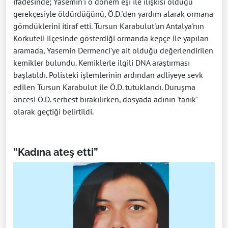
ifadesinde; Yasemin'i o dönem eşi ile ilişkisi olduğu
gerekçesiyle öldürdüğünü, Ö.D.'den yardım alarak ormana
gömdüklerini itiraf etti. Tursun Karabulut'un Antalya'nın
Korkuteli ilçesinde gösterdiği ormanda kepçe ile yapılan
aramada, Yasemin Dermenci'ye ait olduğu değerlendirilen
kemikler bulundu. Kemiklerle ilgili DNA araştırması
başlatıldı. Polisteki işlemlerinin ardından adliyeye sevk
edilen Tursun Karabulut ile Ö.D. tutuklandı. Duruşma
öncesi Ö.D. serbest bırakılırken, dosyada adının 'tanık'
olarak geçtiği belirtildi.
“Kadına ateş etti”