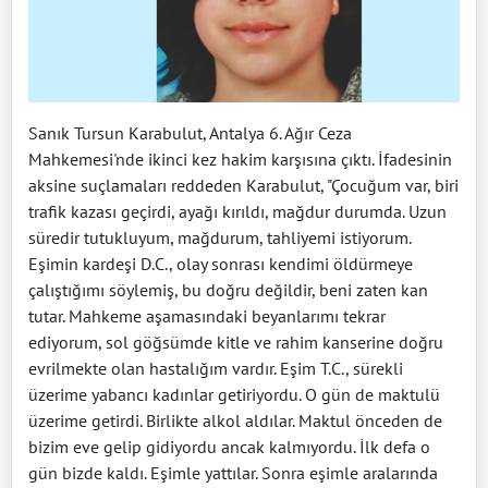
Sanık Tursun Karabulut, Antalya 6. Ağır Ceza
Mahkemesi'nde ikinci kez hakim karşısına çıktı. İfadesinin
aksine suçlamaları reddeden Karabulut, "Çocuğum var, biri
trafik kazası geçirdi, ayağı kırıldı, mağdur durumda. Uzun
süredir tutukluyum, mağdurum, tahliyemi istiyorum.
Eşimin kardeşi D.C., olay sonrası kendimi öldürmeye
çalıştığımı söylemiş, bu doğru değildir, beni zaten kan
tutar. Mahkeme aşamasındaki beyanlarımı tekrar
ediyorum, sol göğsümde kitle ve rahim kanserine doğru
evrilmekte olan hastalığım vardır. Eşim T.C., sürekli
üzerime yabancı kadınlar getiriyordu. O gün de maktulü
üzerime getirdi. Birlikte alkol aldılar. Maktul önceden de
bizim eve gelip gidiyordu ancak kalmıyordu. İlk defa o
gün bizde kaldı. Eşimle yattılar. Sonra eşimle aralarında