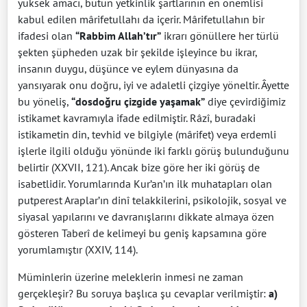
yüksek amacı, bütün yetkinlik şartlarının en önemlisi
kabul edilen mârifetullahı da içerir. Mârifetullahın bir
ifadesi olan
“Rabbim Allah’tır”
ikrarı gönüllere her türlü
şekten şüpheden uzak bir şekilde işleyince bu ikrar,
insanın duygu, düşünce ve eylem dünyasına da
yansıyarak onu doğru, iyi ve adaletli çizgiye yöneltir. Âyette
bu yöneliş,
“dosdoğru çizgide yaşamak”
diye çevirdiğimiz
istikamet kavramıyla ifade edilmiştir. Râzî, buradaki
istikametin din, tevhid ve bilgiyle (mârifet) veya erdemli
işlerle ilgili olduğu yönünde iki farklı görüş bulunduğunu
belirtir (XXVII, 121). Ancak bize göre her iki görüş de
isabetlidir. Yorumlarında Kur’an’ın ilk muhatapları olan
putperest Araplar’ın dinî telakkilerini, psikolojik, sosyal ve
siyasal yapılarını ve davranışlarını dikkate almaya özen
gösteren Taberî de kelimeyi bu geniş kapsamına göre
yorumlamıştır (XXIV, 114).
Müminlerin üzerine meleklerin inmesi ne zaman
gerçekleşir? Bu soruya başlıca şu cevaplar verilmiştir:
a)