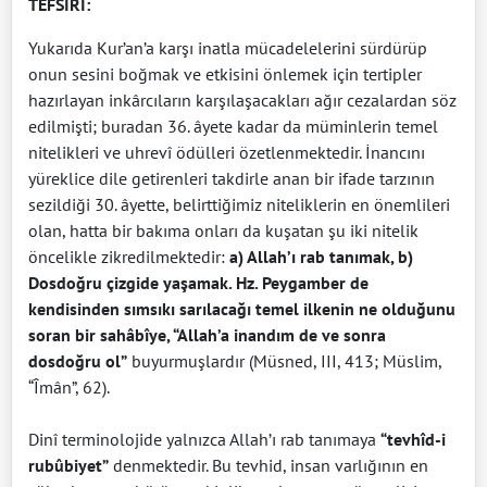
TEFSİRİ:
Yukarıda Kur’an’a karşı inatla mücadelelerini sürdürüp
onun sesini boğmak ve etkisini önlemek için tertipler
hazırlayan inkârcıların karşılaşacakları ağır cezalardan söz
edilmişti; buradan 36. âyete kadar da müminlerin temel
nitelikleri ve uhrevî ödülleri özetlenmektedir. İnancını
yüreklice dile getirenleri takdirle anan bir ifade tarzının
sezildiği 30. âyette, belirttiğimiz niteliklerin en önemlileri
olan, hatta bir bakıma onları da kuşatan şu iki nitelik
öncelikle zikredilmektedir:
a) Allah’ı rab tanımak, b)
Dosdoğru çizgide yaşamak. Hz. Peygamber de
kendisinden sımsıkı sarılacağı temel ilkenin ne olduğunu
soran bir sahâbîye, “Allah’a inandım de ve sonra
dosdoğru ol”
buyurmuşlardır (Müsned, III, 413; Müslim,
“Îmân”, 62).
Dinî terminolojide yalnızca Allah’ı rab tanımaya
“tevhîd-i
rubûbiyet”
denmektedir. Bu tevhid, insan varlığının en