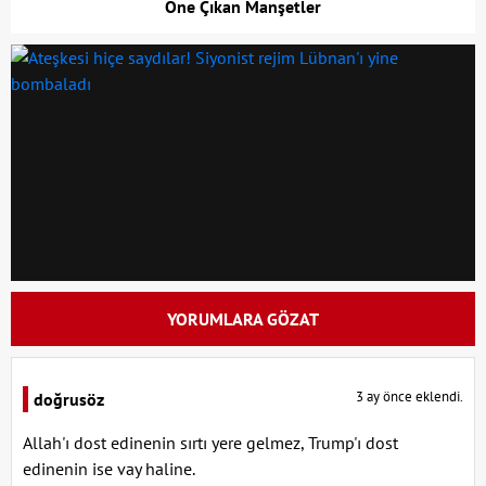
Öne Çıkan Manşetler
YORUMLARA GÖZAT
3 ay önce eklendi.
doğrusöz
Allah'ı dost edinenin sırtı yere gelmez, Trump'ı dost
edinenin ise vay haline.