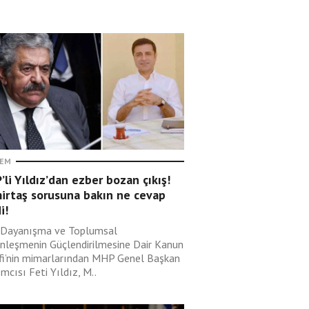
EM
li Yıldız’dan ezber bozan çıkış!
irtaş sorusuna bakın ne cevap
i!
i Dayanışma ve Toplumsal
nleşmenin Güçlendirilmesine Dair Kanun
ifi’nin mimarlarından MHP Genel Başkan
mcısı Feti Yıldız, M..