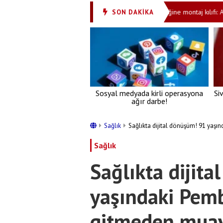
arihi bir dönüm noktasıdır
Çiçek’in rezilliğine montaj kılıfı: Ahlaksızl
SON DAKİKA
•
Sosyal medyada kirli operasyona
Si
ağır darbe!
Sağlık
Sağlıkta dijital dönüşüm! 91 yaş
Sağlık
Sağlıkta dijit
yaşındaki Pem
gitmeden mua