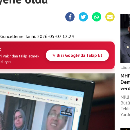
Güncelleme Tarihi:
2026-05-07 12:24
t
⭐ Bizi Google'da Takip Et
i yakından takip etmek
ekleyin.
GÜND
MHP’
Dem
verd
Mill
Bütü
Tekl
Yardı