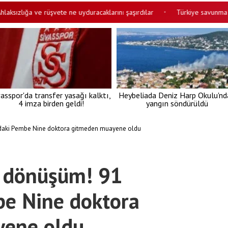
ığa ve rüşvete ne uyduracaklarını şaşırdılar
Türkiye savunma sanayisin
•
vasspor'da transfer yasağı kalktı,
Heybeliada Deniz Harp Okulu'nd
4 imza birden geldi!
yangın söndürüldü
ındaki Pembe Nine doktora gitmeden muayene oldu
al dönüşüm! 91
be Nine doktora
yene oldu