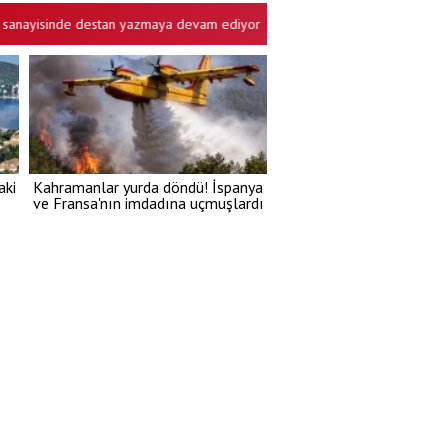
de destan yazmaya devam ediyor! Yerli ve milli hamlelerle küresel güçler
aki
Kahramanlar yurda döndü! İspanya
ve Fransa'nın imdadına uçmuşlardı