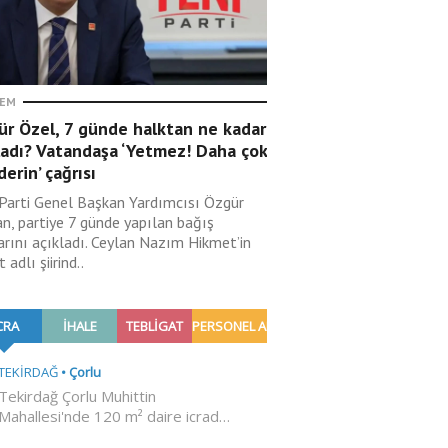
EM
ür Özel, 7 günde halktan ne kadar
ladı? Vatandaşa ‘Yetmez! Daha çok
erin’ çağrısı
 Parti Genel Başkan Yardımcısı Özgür
an, partiye 7 günde yapılan bağış
arını açıkladı. Ceylan Nazım Hikmet’in
 adlı şiirind..