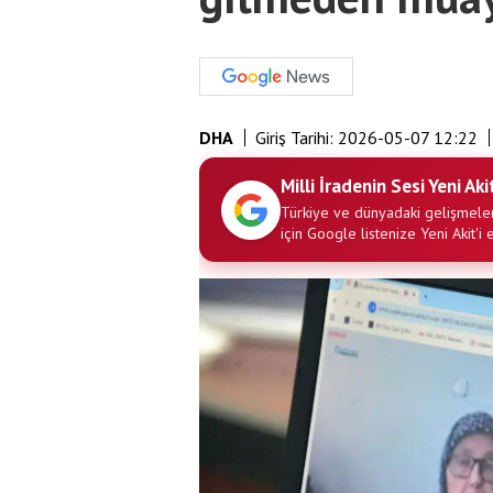
DHA
Giriş Tarihi:
2026-05-07 12:22
Milli İradenin Sesi Yeni Aki
Türkiye ve dünyadaki gelişmeler
için Google listenize Yeni Akit'i 