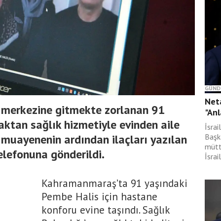
GÜND
Neta
 merkezine gitmekte zorlanan 91
"Anl
aktan sağlık hizmetiyle evinden aile
İsra
 muayenenin ardından ilaçları yazılan
Başk
mütt
elefonuna gönderildi.
İsrai
Kahramanmaraş’ta 91 yaşındaki
Pembe Halis için hastane
konforu evine taşındı. Sağlık