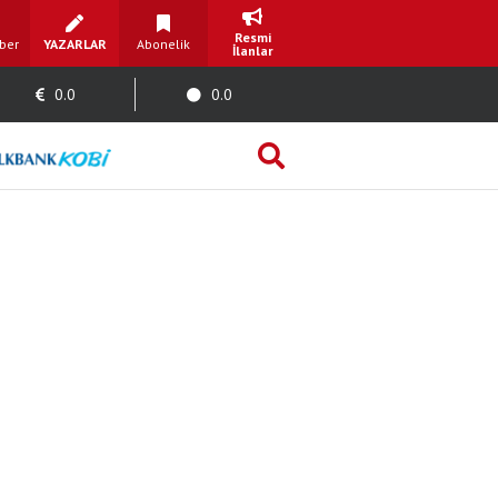
Resmi
ber
YAZARLAR
Abonelik
İlanlar
0.0
0.0