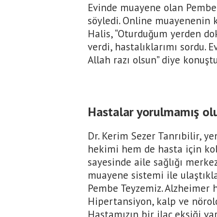
Evinde muayene olan Pembe
söyledi. Online muayenenin k
Halis, “Oturduğum yerden do
verdi, hastalıklarımı sordu
Allah razı olsun” diye konuştu
Hastalar yorulmamış ol
Dr. Kerim Sezer Tanrıbilir, 
hekimi hem de hasta için kol
sayesinde aile sağlığı merke
muayene sistemi ile ulaştıkla
Pembe Teyzemiz. Alzheimer has
Hipertansiyon, kalp ve nörolo
Hastamızın bir ilaç eksiği var