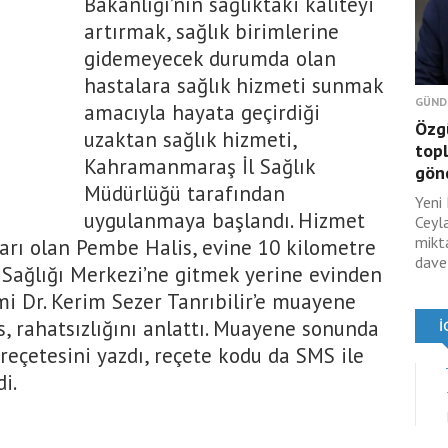
Bakanlığı’nın sağlıktaki kaliteyi
artırmak, sağlık birimlerine
gidemeyecek durumda olan
hastalara sağlık hizmeti sunmak
GÜND
amacıyla hayata geçirdiği
Özg
uzaktan sağlık hizmeti,
top
Kahramanmaraş İl Sağlık
gönd
Müdürlüğü tarafından
Yeni
uygulanmaya başlandı. Hizmet
Ceyl
mikt
arı olan Pembe Halis, evine 10 kilometre
davet
e Sağlığı Merkezi’ne gitmek yerine evinden
mi Dr. Kerim Sezer Tanrıbilir’e muayene
, rahatsızlığını anlattı. Muayene sonunda
 reçetesini yazdı, reçete kodu da SMS ile
i.